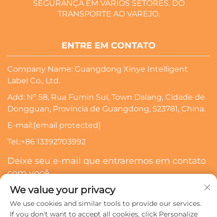
SEGURANÇA EM VÁRIOS SETORES, DO
TRANSPORTE AO VAREJO.
ENTRE EM CONTATO
Company Name: Guangdong Xinye Intelligent
Label Co., Ltd.
Add: Nº 58, Rua Fumin Sul, Town Dalang, Cidade de
Dongguan, Província de Guangdong, 523781, China.
E-mail:
[email protected]
Tel.:
+86 13392703992
Deixe seu e-mail que entraremos em contato
com você
We value your privacy
Inscrever-Se
We use cookies and similar tools to provide our services.
If you don't want to accept all cookies, click Personalize