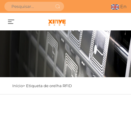
En
SOLICITAR ORÇAMENTO
Início>
Etiqueta de orelha RFID