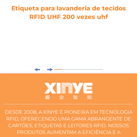
Etiqueta para lavanderia de tecidos
RFID UHF 200 vezes uhf
DESDE 2008, A XINYE É PIONEIRA EM TECNOLOGIA
RFID, OFERECENDO UMA GAMA ABRANGENTE DE
CARTÕES, ETIQUETAS E LEITORES RFID. NOSSOS
PRODUTOS AUMENTAM A EFICIÊNCIA E A