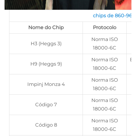
chips de 860-960
Nome do Chip
Protocolo
Norma ISO
EP
H3 (Heggs 3)
18000-6C
Norma ISO
EP
H9 (Heggs 9)
18000-6C
Norma ISO
Impinj Monza 4
18000-6C
Norma ISO
Código 7
18000-6C
Norma ISO
Código 8
18000-6C