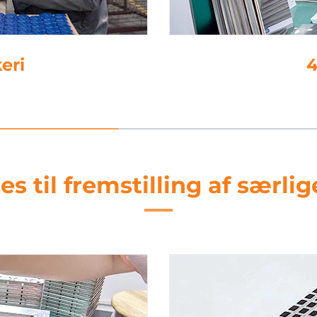
keri
4
es til fremstilling af særl