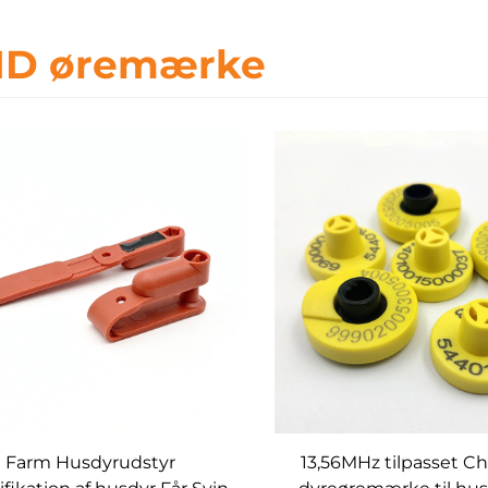
ID øremærke
Farm Husdyrudstyr
13,56MHz tilpasset C