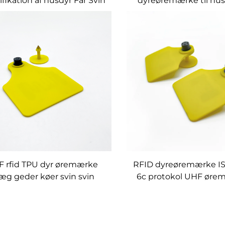
ifikation af husdyr Får Svin
dyreøremærke til hus
vin Kvæg Ko Øremærke
fårkvæg
Øremærker
 rfid TPU dyr øremærke
RFID dyreøremærke I
æg geder køer svin svin
6c protokol UHF ørem
tifikation smart øremærke
husdyrforvaltni
il husdyr management