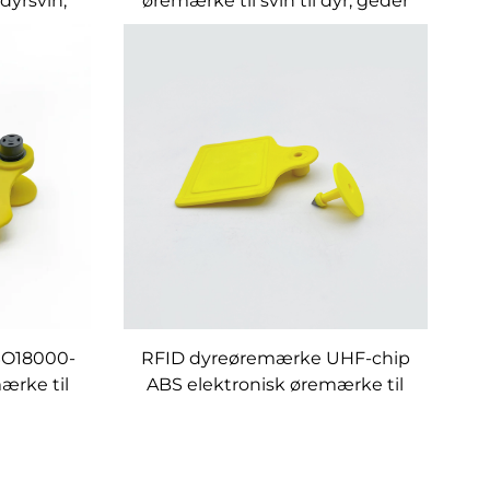
dyrsvin,
øremærke til svin til dyr, geder
kanin
SO18000-
RFID dyreøremærke UHF-chip
ærke til
ABS elektronisk øremærke til
ng
kvæg får køer geder grise
identifikation sporingsstyring