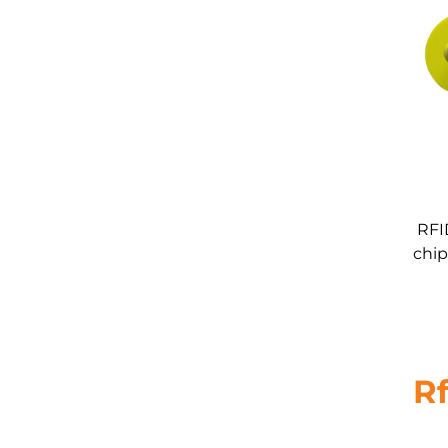
RFI
chip
kv
iden
R