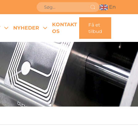
En
KONTAKT
Få et
T
NYHEDER
OS
tilbud