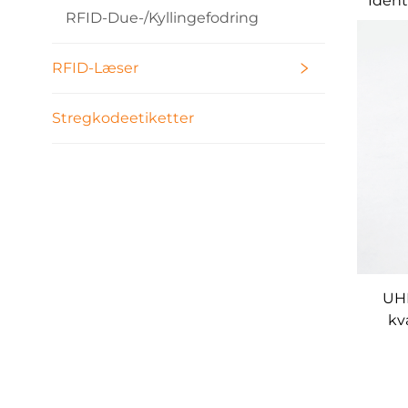
Ident
RFID-Due-/kyllingefodring
S
RFID-Læser
Stregkodeetiketter
UHF
kv
iden
t