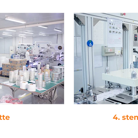
tte
4. st