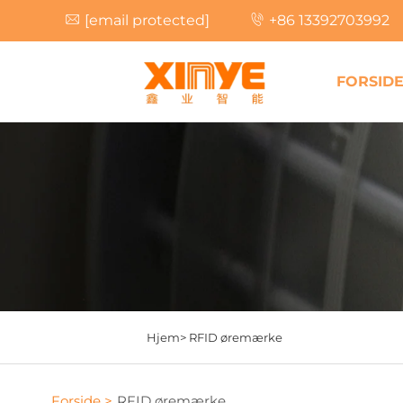
[email protected]
+86 13392703992
FORSID
Hjem>
RFID øremærke
Forside >
RFID øremærke