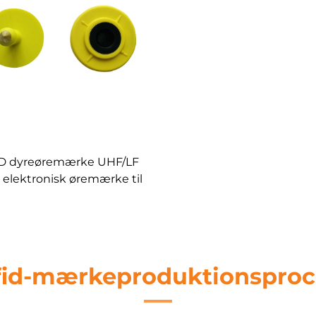
D dyreøremærke UHF/LF
 elektronisk øremærke til
æg får køer geder grise
tifikation sporing ledelse
fid-mærkeproduktionsproc