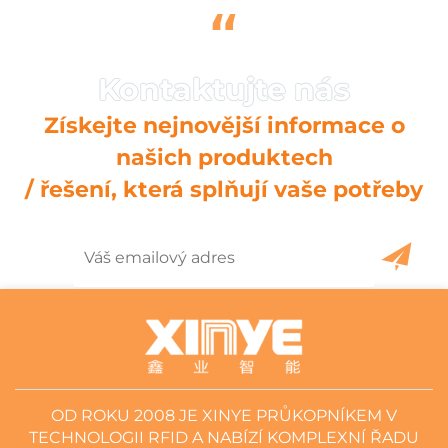
“
Získejte nejnovější informace o
našich produktech
/ řešení, která splňují vaše potřeby
OD ROKU 2008 JE XINYE PRŮKOPNÍKEM V
TECHNOLOGII RFID A NABÍZÍ KOMPLEXNÍ ŘADU