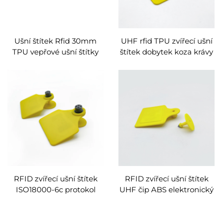
Ušní štítek Rfid 30mm
UHF rfid TPU zvířecí ušní
TPU vepřové ušní štítky
štítek dobytek koza krávy
pro zvířata, kozy, králík
prasata identifikace
prasat inteligentní ušní
štítek pro chov
hospodářských zvířat
RFID zvířecí ušní štítek
RFID zvířecí ušní štítek
ISO18000-6c protokol
UHF čip ABS elektronický
UHF ušní štítek pro chov
ušní štítek pro skot ovce
hospodářských zvířat
krávy kozy prasata