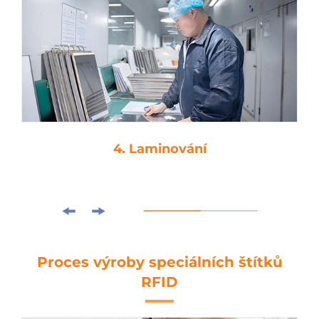
4. Laminování
Proces výroby speciálních štítků
RFID