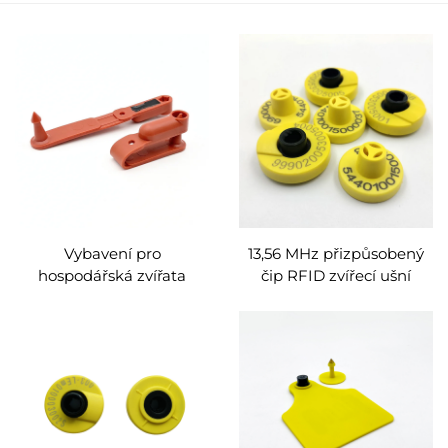
Vybavení pro
13,56 MHz přizpůsobený
hospodářská zvířata
čip RFID zvířecí ušní
Identifikace domácích
štítek pro hospodářská
zvířat Ovce Prase Prase
zvířata Prasata, ovce, skot
Skot Kráva Ušní štítky