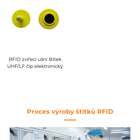
identifikace sledování
řízení
RFID zvířecí ušní štítek
UHF/LF čip elektronický
ušní štítek pro skot ovce
krávy kozy prasata
identifikace sledování
řízení
Proces výroby štítků RFID