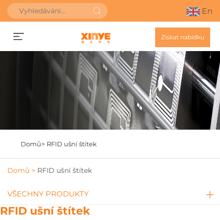
En
Získat nabídku
Domů>
RFID ušní štítek
Domů >
RFID ušní štítek
VŠECHNY PRODUKTY
RFID ušní štítek