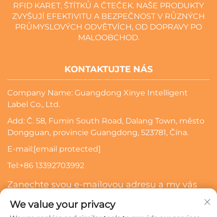
RFID KARET, ŠTÍTKŮ A ČTEČEK. NAŠE PRODUKTY
ZVYŠUJÍ EFEKTIVITU A BEZPEČNOST V RŮZNÝCH
PRŮMYSLOVÝCH ODVĚTVÍCH, OD DOPRAVY PO
MALOOBCHOD.
KONTAKTUJTE NÁS
Company Name: Guangdong Xinye Intelligent
Label Co., Ltd.
Add: Č. 58, Fumin South Road, Dalang Town, město
Dongguan, provincie Guangdong, 523781, Čína.
E-mail:
[email protected]
Tel:
+86 13392703992
Zanechte svou e-mailovou adresu a my vás
budeme kontaktovat
We value your privacy