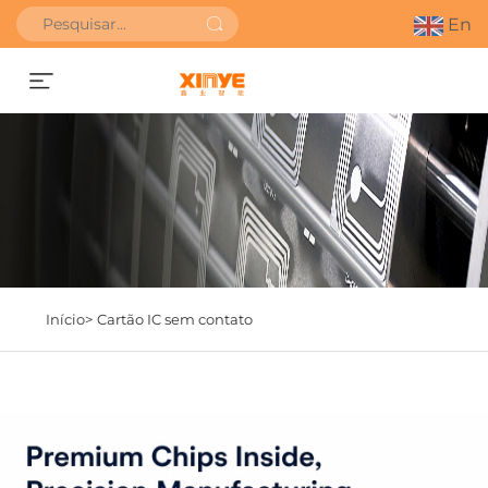
En
SOLICITAR ORÇAMENTO
Início>
Cartão IC sem contato