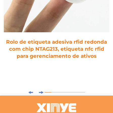
Rolo de etiqueta adesiva rfid redonda
com chip NTAG213, etiqueta nfc rfid
para gerenciamento de ativos