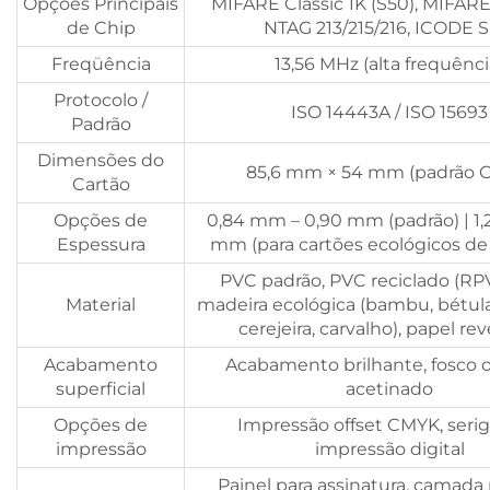
Opções Principais
MIFARE Classic 1K (S50), MIFARE
de Chip
NTAG 213/215/216, ICODE S
Freqüência
13,56 MHz (alta frequênci
Protocolo /
ISO 14443A / ISO 15693
Padrão
Dimensões do
85,6 mm × 54 mm (padrão 
Cartão
Opções de
0,84 mm – 0,90 mm (padrão) | 1,
Espessura
mm (para cartões ecológicos de
PVC padrão, PVC reciclado (RPV
Material
madeira ecológica (bambu, bétula
cerejeira, carvalho), papel re
Acabamento
Acabamento brilhante, fosco o
superficial
acetinado
Opções de
Impressão offset CMYK, serigr
impressão
impressão digital
Painel para assinatura, camada 