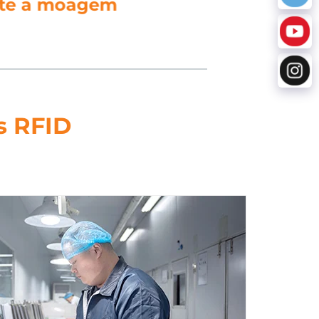
atamento de dados
s RFID