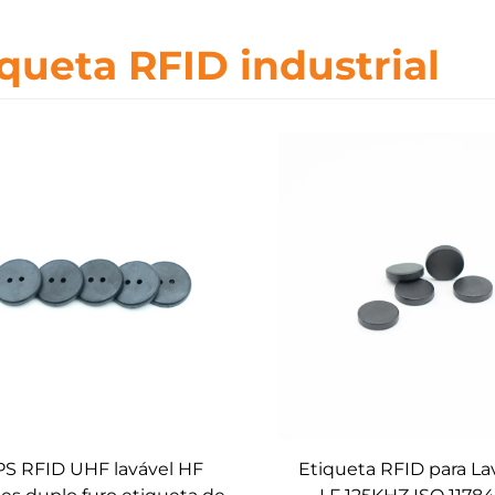
iqueta RFID industrial
PS RFID UHF lavável HF
Etiqueta RFID para La