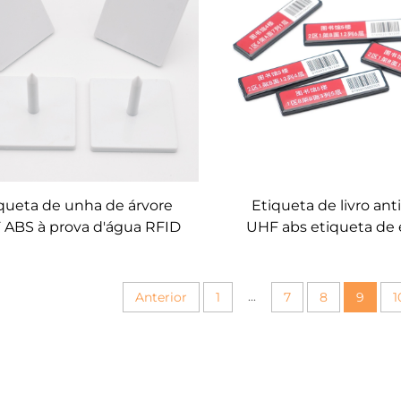
queta de unha de árvore
Etiqueta de livro ant
ABS à prova d'água RFID
UHF abs etiqueta de 
tiquetas de unha para
RFID
renciamento de madeira
...
Anterior
1
7
8
9
1