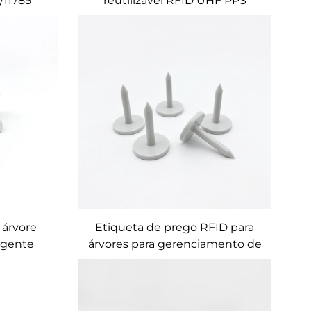
/11785
reutilizável RFID UHF PPS
deria
 árvore
Etiqueta de prego RFID para
igente
árvores para gerenciamento de
amento de
árvores