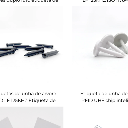
es duplo furo etiqueta de
LF 125KHZ ISO 11784
lavanderia
Moeda para Lavan
quetas de unha de árvore
Etiqueta de unha de
D LF 125KHZ Etiqueta de
RFID UHF chip intel
unha ABS RFID para
etiquetas de gerenci
gerenciamento de
madeira
astreamento de árvores
erenciamento logístico