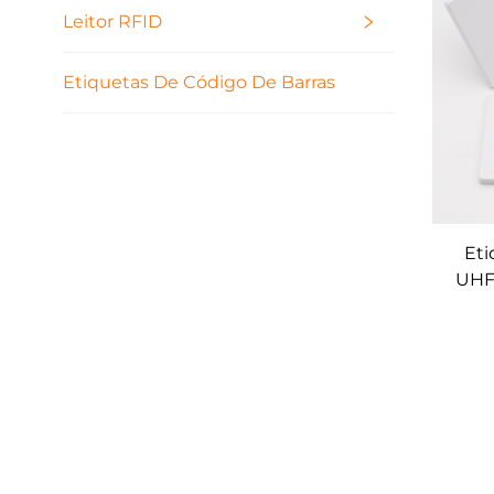
Leitor RFID
Etiquetas De Código De Barras
Eti
UHF 
e
ge