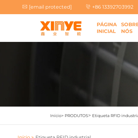
[email protected]
+86 13392703992
PÁGINA
SOBR
INICIAL
NÓS
>
Início>
PRODUTOS
Etiqueta RFID industri
Início >
Etiqueta RFID industrial