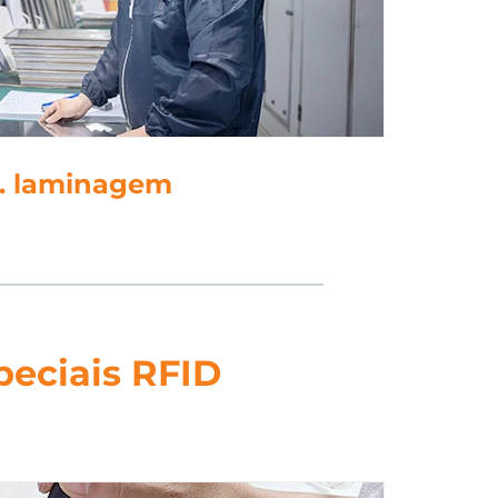
5. perfurar
peciais RFID