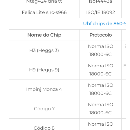
Ntag424 dna tt
Iso14443a
Felica Lite s rc-s966
ISO/IE 18092
Uhf chips de 860-96
Nome do Chip
Protocolo
Norma ISO
EP
H3 (Heggs 3)
18000-6C
Norma ISO
EP
H9 (Heggs 9)
18000-6C
Norma ISO
Impinj Monza 4
18000-6C
Norma ISO
Código 7
18000-6C
Norma ISO
Código 8