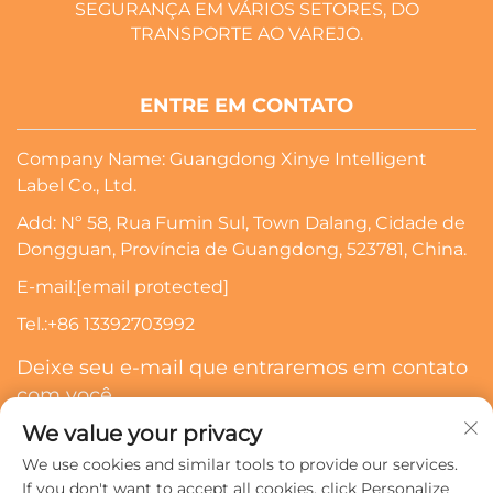
SEGURANÇA EM VÁRIOS SETORES, DO
TRANSPORTE AO VAREJO.
ENTRE EM CONTATO
Company Name: Guangdong Xinye Intelligent
Label Co., Ltd.
Add: Nº 58, Rua Fumin Sul, Town Dalang, Cidade de
Dongguan, Província de Guangdong, 523781, China.
E-mail:
[email protected]
Tel.:
+86 13392703992
Deixe seu e-mail que entraremos em contato
com você
We value your privacy
Inscrever-Se
We use cookies and similar tools to provide our services.
If you don't want to accept all cookies, click Personalize