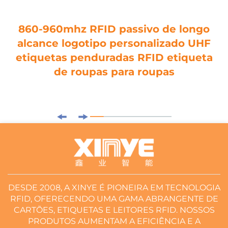
860-960mhz RFID passivo de longo
alcance logotipo personalizado UHF
etiquetas penduradas RFID etiqueta
de roupas para roupas
DESDE 2008, A XINYE É PIONEIRA EM TECNOLOGIA
RFID, OFERECENDO UMA GAMA ABRANGENTE DE
CARTÕES, ETIQUETAS E LEITORES RFID. NOSSOS
PRODUTOS AUMENTAM A EFICIÊNCIA E A