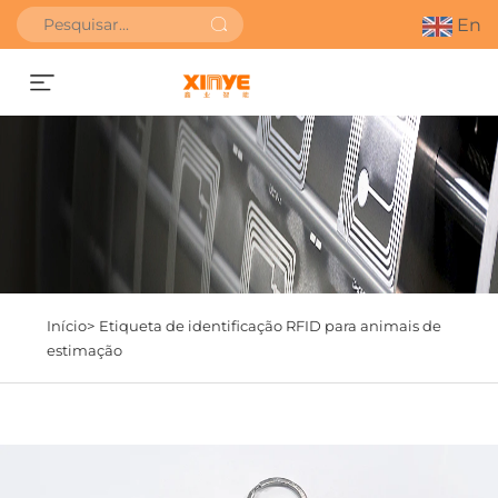
En
SOLICITAR ORÇAMENTO
Início>
Etiqueta de identificação RFID para animais de
estimação