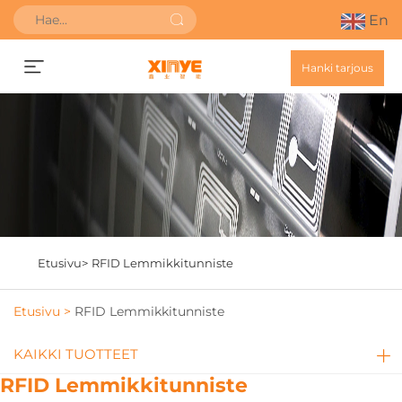
En
Hanki tarjous
Etusivu>
RFID Lemmikkitunniste
Etusivu >
RFID Lemmikkitunniste
KAIKKI TUOTTEET
RFID Lemmikkitunniste