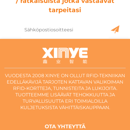
/ ratkaisuista jotka vastaavat
tarpeitasi
VUODESTA 2008 XINYE ON OLLUT RFID-TEKNIIKAN
EDELLÄKÄVIJÄ TARJOTEN KATTAVAN VALIKOIMAN
RFID-KORTTEJA, TUNNISTEITA JA LUKIJOITA.
TUOTTEEMME LISÄÄVÄT TEHOKKUUTTA JA
TURVALLISUUTTA ERI TOIMIALOILLA
KULJETUKSISTA VÄHITTÄISKAUPPAAN.
OTA YHTEYTTÄ