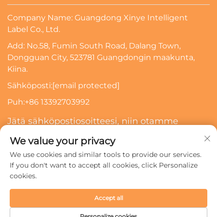
Company Name: Guangdong Xinye Intelligent
Label Co., Ltd.
Add: No.58, Fumin South Road, Dalang Town,
Dongguan City, 523781 Guangdongin maakunta,
Kiina.
Sähköposti:
[email protected]
Puh:
+86 13392703992
Jätä sähköpostiosoitteesi, niin otamme
sinuun yhteyttä
We value your privacy
We use cookies and similar tools to provide our services.
Tilaa
If you don't want to accept all cookies, click Personalize
cookies.
Copyright © 2024 Guangdong Xinye Intelligent Label Co.,
Accept all
Ltd. Kaikki oikeudet pidätetään.
Tietosuojakäytäntö
Personalize cookies