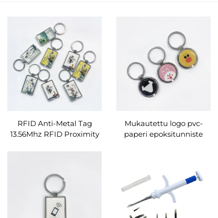
RFID Anti-Metal Tag
Mukautettu logo pvc-
13.56Mhz RFID Proximity
paperi epoksitunniste
nfc epoksitunnisteet nxp
kirjoitettava HF
ntag213 ntag215 ntag216
antimetalli 13.56mhz liima
sosiaalinen media 215 216
nfc siru avaimenperä