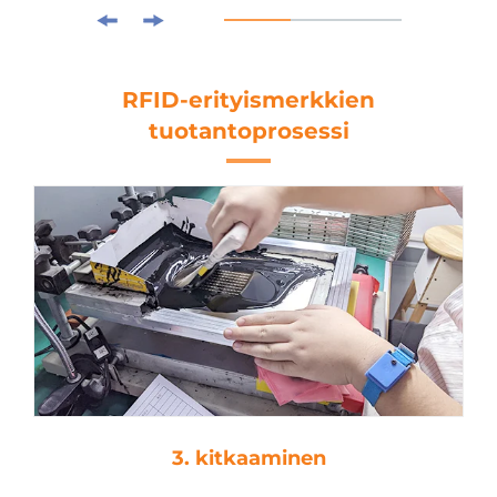
RFID-erityismerkkien
tuotantoprosessi
3. kitkaaminen