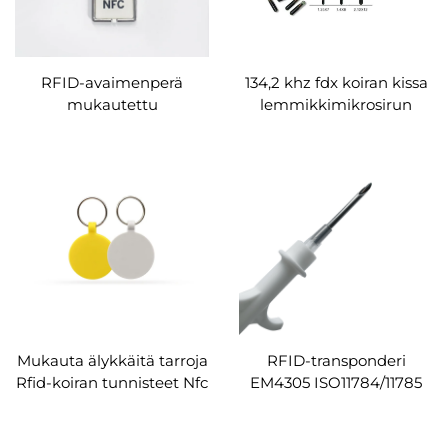
RFID-avaimenperä
134,2 khz fdx koiran kissa
mukautettu
lemmikkimikrosirun
lemmikkitunnus muoto
ruisku em4305 biolasi
tyhjä epoksi avaimenperä
ohjelmoitava
125khz RFID-kortti
implantoitava pieni
avaimenperätunniste Ei
mikrosiru eläimen
vielä arvosteluja
tunniste jäljitykseen
Mukauta älykkäitä tarroja
RFID-transponderi
Rfid-koiran tunnisteet Nfc
EM4305 ISO11784/11785
Pet Tag NFC-siru
RFID-mikrosiru eläinten
NTAG213 silkkipainologo
tunnistamiseen