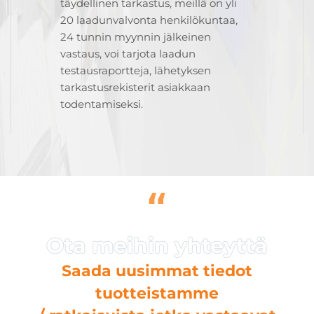
täydellinen tarkastus, meillä on yli
20 laadunvalvonta henkilökuntaa,
24 tunnin myynnin jälkeinen
vastaus, voi tarjota laadun
testausraportteja, lähetyksen
tarkastusrekisterit asiakkaan
todentamiseksi.
“
Saada uusimmat tiedot
tuotteistamme