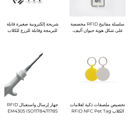
سلسلة مفاتيح RFID مخصصة
شريحة إلكترونية صغيرة قابلة
على شكل هوية حيوان أليف،
للبرمجة وقابلة للزرع للكلاب
سلسلة مفاتيح إيبوكسي فارغة
والقطط والحيوانات الأليفة
125 كيلو هرتز، بطاقة RFID،
بتردد 134.2 كيلو هرتز من نوع
سلسلة مفاتيح، لا توجد
FDX، بطاقة هوية حيوانية للتتبع
مراجعات حتى الآن
تخصيص ملصقات ذكية لعلامات
جهاز إرسال واستقبال RFID
الكلاب RFID NFC Pet Tag
EM4305 ISO11784/11785
NFC chip NTAG213 طباعة
شريحة RFID صغيرة لإدارة
شعار الشاشة الحريرية ISO
هوية الحيوان