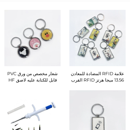
علامة RFID المضادة للمعادن
شعار مخصص من ورق PVC
13.56 ميجا هرتز RFID القرب
قابل للكتابة عليه لاصق HF
NFC علامات الايبوكسي NXP
مضاد للمعادن 13.56 ميجا هرتز
NTAG213 NTAG215
لوسائل التواصل الاجتماعي 215
NTAG216
216 سلسلة مفاتيح بشريحة
NFC