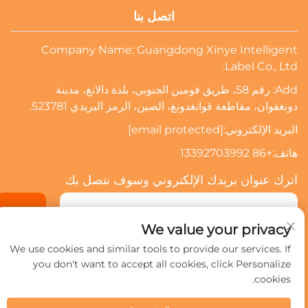
اتصل بنا
Company Name: Guangdong Xinye Intelligent
Label Co., Ltd.
Add: رقم 58، طريق فومين الجنوبي، بلدة دالانغ، مدينة
دونغقوان، مقاطعة قوانغدونغ، الصين، الرمز البريدي 523781.
البريد الإلكتروني:
[email protected]
هاتف:
+86 13392703992
اترك عنوان بريدك الإلكتروني وسوف نتصل بك
الاشتراك
We value your privacy
We use cookies and similar tools to provide our services. If
you don't want to accept all cookies, click Personalize
حقوق النشر © 2024 شركة قوانغدونغ شينيي للعلامات الذكية المحدودة.
جميع الحقوق محفوظة.
سياسة الخصوصية
cookies.