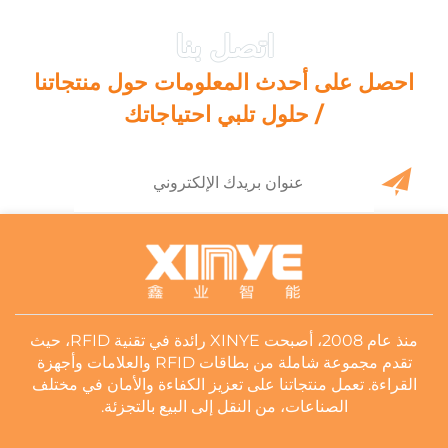
احصل على أحدث المعلومات حول منتجاتنا
/ حلول تلبي احتياجاتك
منذ عام 2008، أصبحت XINYE رائدة في تقنية RFID، حيث
تقدم مجموعة شاملة من بطاقات RFID والعلامات وأجهزة
القراءة. تعمل منتجاتنا على تعزيز الكفاءة والأمان في مختلف
الصناعات، من النقل إلى البيع بالتجزئة.