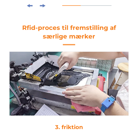
Rfid-proces til fremstilling af
særlige mærker
4. droplim