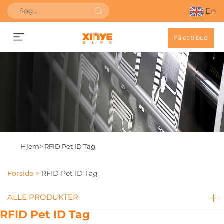
En
Få et tilbud
Hjem>
RFID Pet ID Tag
Forside >
RFID Pet ID Tag
ALLE PRODUKTER
RFID Pet ID Tag