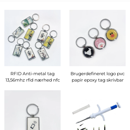
RFID Anti-metal tag
Brugerdefineret logo pvc
13,56mhz rfid nærhed nfc
papir epoxy tag skrivbar
epoxy tags nxp ntag213
HF anti metal 13,56mhz
ntag215 ntag216
klæbende sociale medier
215 216 nfc chip nøglering