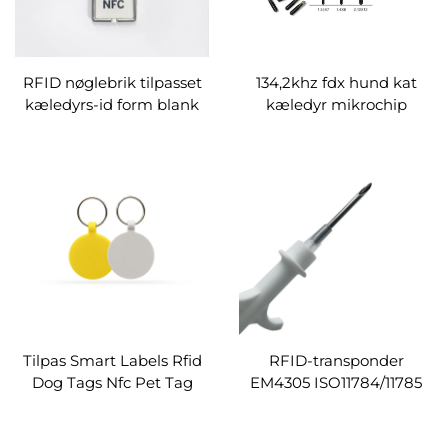
RFID nøglebrik tilpasset
134,2khz fdx hund kat
kæledyrs-id form blank
kæledyr mikrochip
epoxy nøglebrik 125khz
sprøjte em4305 bioglas
rfid kort nøglefob tag
programmerbar
Ingen anmeldelser endnu
implanterbar lille
mikrochip dyre-id tag til
sporing
Tilpas Smart Labels Rfid
RFID-transponder
Dog Tags Nfc Pet Tag
EM4305 ISO11784/11785
NFC chip NTAG213 silke
rfid-mikrochip til
screen logo Udskrivning
håndtering af dyre-id