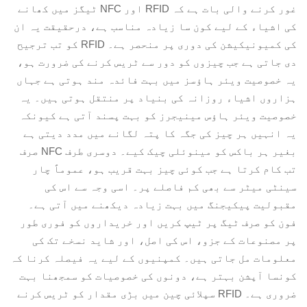
غور کرنے والی بات ہے کہ RFID اور NFC ٹیگز میں کھانے
کی اشیاء کے لیے کون سا زیادہ مناسب ہے، درحقیقت یہ ان
کی کمیونیکیشن کی دوری پر منحصر ہے۔ RFID کو تب ترجیح
دی جاتی ہے جب چیزوں کو دور سے ٹریس کرنے کی ضرورت ہو،
یہ خصوصیت ویئر ہاؤسز میں بہت فائدہ مند ہوتی ہے جہاں
ہزاروں اشیاء روزانہ کی بنیاد پر منتقل ہوتی ہیں۔ یہ
خصوصیت ویئر ہاؤس مینیجرز کو بہت پسند آتی ہے کیونکہ
یہ انہیں ہر چیز کی جگہ کا پتہ لگانے میں مدد دیتی ہے
بغیر ہر باکس کو مینوئلی چیک کیے۔ دوسری طرف NFC صرف
تب کام کرتا ہے جب کوئی چیز بہت قریب ہو، عموماً چار
سینٹی میٹر سے بھی کم فاصلے پر۔ اسی وجہ سے اس کی
مقبولیت پیکیجنگ میں بہت زیادہ دیکھنے میں آتی ہے۔
فون کو صرف ٹیگ پر ٹیپ کریں اور خریداروں کو فوری طور
پر مصنوعات کے جزو، اس کی اصل، اور شاید نسخے تک کی
معلومات مل جاتی ہیں۔ کمپنیوں کے لیے یہ فیصلہ کرنا کہ
کونسا آپشن بہتر ہے، دونوں کی خصوصیات کو سمجھنا بہت
ضروری ہے۔ RFID سپلائی چین میں بڑی مقدار کو ٹریس کرنے