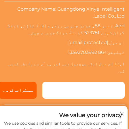
Company Name: Guangdong Xinye Intelligent
Label Co., Ltd.
Add: نمبر 58، فومن جنوبی رود، دالانگ ٹاؤن، ڈونگ
گوان شہر، 523781 گوانگ دونگ صوبہ، چین۔
ای میل:
[email protected]
ٹیلیفن:
+86 13392703992
اپنا ای میل ایڈریس چھوڑ دیں اور ہم آپ سے رابطہ کریں
گے۔
سبسکرائب کریں۔
کاپی رائٹ © 2024 گوانگ دونگ سینیے انٹیلیجینٹ لیبل
We value your privacy
کمپنی، محدود. تمام حقوق محفوظ ہیں۔
پرائیسیسی پالیسی
We use cookies and similar tools to provide our services. If