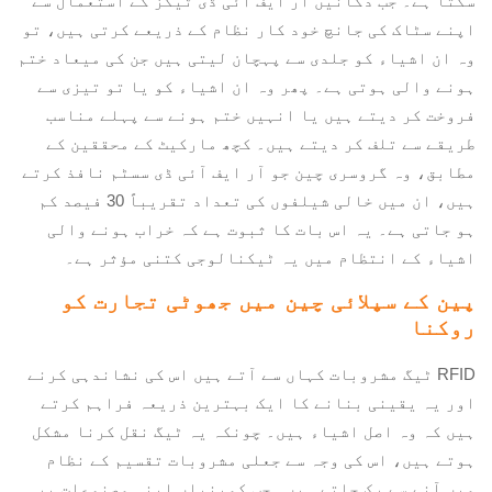
سکتا ہے۔ جب دکانیں آر ایف آئی ڈی ٹیگز کے استعمال سے
اپنے سٹاک کی جانچ خود کار نظام کے ذریعے کرتی ہیں، تو
وہ ان اشیاء کو جلدی سے پہچان لیتی ہیں جن کی میعاد ختم
ہونے والی ہوتی ہے۔ پھر وہ ان اشیاء کو یا تو تیزی سے
فروخت کر دیتے ہیں یا انہیں ختم ہونے سے پہلے مناسب
طریقے سے تلف کر دیتے ہیں۔ کچھ مارکیٹ کے محققین کے
مطابق، وہ گروسری چین جو آر ایف آئی ڈی سسٹم نافذ کرتے
ہیں، ان میں خالی شیلفوں کی تعداد تقریباً 30 فیصد کم
ہو جاتی ہے۔ یہ اس بات کا ثبوت ہے کہ خراب ہونے والی
اشیاء کے انتظام میں یہ ٹیکنالوجی کتنی مؤثر ہے۔
پین کے سپلائی چین میں جھوٹی تجارت کو
روکنا
RFID ٹیگ مشروبات کہاں سے آتے ہیں اس کی نشاندہی کرنے
اور یہ یقینی بنانے کا ایک بہترین ذریعہ فراہم کرتے
ہیں کہ وہ اصل اشیاء ہیں۔ چونکہ یہ ٹیگ نقل کرنا مشکل
ہوتے ہیں، اس کی وجہ سے جعلی مشروبات تقسیم کے نظام
میں آنے سے رک جاتے ہیں۔ جب کمپنیاں اپنی مصنوعات پر