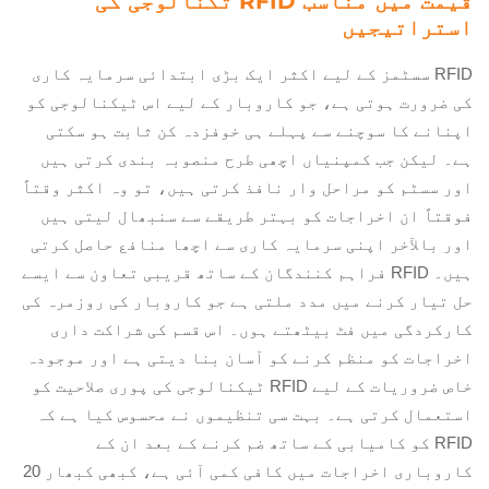
قیمت میں مناسب RFID تکنالوجی کی
مخملی طور پر
استراتیجیں
تعمیر شدہ مختلف
RFID IC چپ کی
RFID سسٹمز کے لیے اکثر ایک بڑی ابتدائی سرمایہ کاری
قسمیں شامل کرتا
کی ضرورت ہوتی ہے، جو کاروبار کے لیے اس ٹیکنالوجی کو
ہے۔ یہ انھیں
خوراک کی
اپنانے کا سوچنے سے پہلے ہی خوفزدہ کن ثابت ہو سکتی
تاریخشن میں مدد
ہے۔ لیکن جب کمپنیاں اچھی طرح منصوبہ بندی کرتی ہیں
دیتی ہے، اس طرح
اور سسٹم کو مراحل وار نافذ کرتی ہیں، تو وہ اکثر وقتاً
مزید خاص
فوقتاً ان اخراجات کو بہتر طریقے سے سنبھال لیتی ہیں
من<small>small</small>
اور بالآخر اپنی سرمایہ کاری سے اچھا منافع حاصل کرتی
پrouduct ڈیٹا
ہیں۔ RFID فراہم کنندگان کے ساتھ قریبی تعاون سے ایسے
پروفائلز بناتی
ہے اور سپلائی
حل تیار کرنے میں مدد ملتی ہے جو کاروبار کی روزمرہ کی
چین میں ذمہ
کارکردگی میں فٹ بیٹھتے ہوں۔ اس قسم کی شراکت داری
داری بڑھاتی ہے۔
اخراجات کو منظم کرنے کو آسان بنا دیتی ہے اور موجودہ
خاص ضروریات کے لیے RFID ٹیکنالوجی کی پوری صلاحیت کو
استعمال کرتی ہے۔ بہت سی تنظیموں نے محسوس کیا ہے کہ
RFID کو کامیابی کے ساتھ ضم کرنے کے بعد ان کے
کاروباری اخراجات میں کافی کمی آئی ہے، کبھی کبھار 20