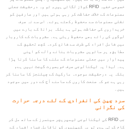
خصوصی خفیہ RFID کوڈز لگاتی ہیں، تو وہ درحقیقت جعلی
مصنوعات کے خلاف حفاظت کر رہی ہوتی ہیں اور صارفین کو
نقلی مصنوعات سے محفوظ رکھتے ہوئے۔ اس سے نہ صرف
خریداروں کی حفاظت ہوتی ہے بلکہ برانڈ کے بارے میں
لوگوں کی رائے بھی محفوظ رہتی ہے۔ مشروبات کے کاروبار
میں شامل افراد کی طرف سے شائع کردہ کچھ تحقیق کے
مطابق، ہر ساتویں مشروبات بنانے والے کو اپنی
پیداوار میں جعلی مصنوعات کے ملنے کا سامنا کرنا پڑا
ہے۔ لہذا یہ ٹیکنالوجی صرف خوبصورت گیجٹ نہیں ہے،
بلکہ یہ درحقیقت موجودہ مارکیٹ کے چیلنجز کا سامنا کر
رہی ہے جو کہ صنعت کاروں کے سامنے آج کے دور میں موجود
ہیں۔
سرد چین کی انفرادي کے لئے درجہ حرارت
کی نگرانی
جب RFID کی ٹیکنالوجی ٹیمپریچر سینسرز کے ساتھ مل کر
کام کرتی ہے، تو یہ کمپنیوں کو ناقابلِ فساد اشیاء کے