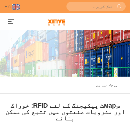
En
قیمت کا اندازہ حاصل کریں
ہوم>
خبریں
سмарٹ پیکیجنگ کے لئے RFID: خوراک
اور مشروبات صنعتوں میں تتبع کی ممکن
بنانے