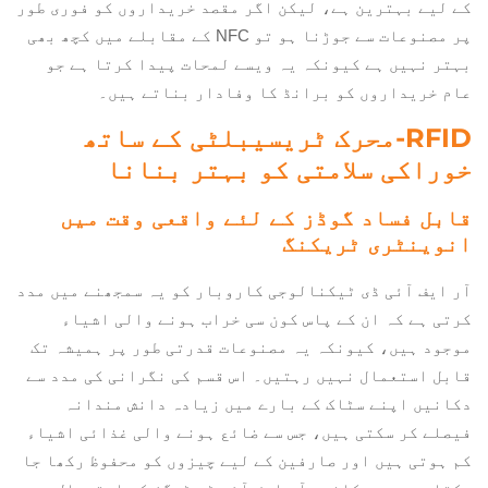
کے لیے بہترین ہے، لیکن اگر مقصد خریداروں کو فوری طور
پر مصنوعات سے جوڑنا ہو تو NFC کے مقابلے میں کچھ بھی
بہتر نہیں ہے کیونکہ یہ ویسے لمحات پیدا کرتا ہے جو
عام خریداروں کو برانڈ کا وفادار بناتے ہیں۔
RFID-محرک ٹریسیبلٹی کے ساتھ
خوراکی سلامتی کو بہتر بنانا
قابل فساد گوڈز کے لئے واقعی وقت میں
انوینٹری ٹریکنگ
آر ایف آئی ڈی ٹیکنالوجی کاروبار کو یہ سمجھنے میں مدد
کرتی ہے کہ ان کے پاس کون سی خراب ہونے والی اشیاء
موجود ہیں، کیونکہ یہ مصنوعات قدرتی طور پر ہمیشہ تک
قابل استعمال نہیں رہتیں۔ اس قسم کی نگرانی کی مدد سے
دکانیں اپنے سٹاک کے بارے میں زیادہ دانش مندانہ
فیصلے کر سکتی ہیں، جس سے ضائع ہونے والی غذائی اشیاء
کم ہوتی ہیں اور صارفین کے لیے چیزوں کو محفوظ رکھا جا