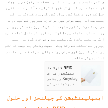
واقعی دلچسپ ہے وہ یہ ہے کہ یہ سسٹم صارفین کو یہ چیک
کرنے دیتے ہیں کہ ان کی خوراک کہاں سے آئی ہے اور نقل و
حمل کے دوران کیا کچھ ہوا۔ کچھ گروسری کی دکانوں کے
پہلے سے ای ایپس ہوتی ہیں جو تازہ سبزیوں کے لیے درجہ
حرارت کے رکارڈ اور سنبھالنے کی تاریخ دکھاتی ہیں۔ یہ
پورا سسٹم اعتماد پیدا کرتا ہے کیونکہ شامل تمام فریق
ایک ہی معلومات دیکھ سکتے ہیں، جو خاص طور پر ایسی
چیزوں سے نمٹنے کے وقت بہت اہمیت رکھتی ہے جیسے کہ ختم
ہونے کی تاریخ اور خراب ہونے والی اشیاء کے لیے مناسب
اسٹوریج کی حالت۔
RFID کارڈ ما
نفیکچرر صارف
ذکی کلید رسائی
Xinyetag وریڈیو
ID کارڈس ٹیم
فریکوئنسی کی
بلنک پرنٹڈ
اطلاعاتی
کانٹیکٹ IC چپ
ٹیکنالوجی
ایمپلیمنٹیشن کی چیلنجز اور حلول
کارڈ
(RFID) IC چپ کارڈ
پیش کرتا ہے جو