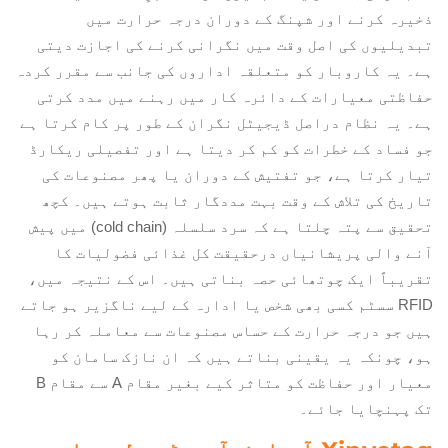
ذخیرہ کرنے اور شپنگ کے دوران درجہ حرارت میں
تبدیلیوں کی اصل وقت میں نگرانی کرنے کی اجازت دیتی
ہے۔ یہ کاروبار کو متعلقہ اداروں کی جانب سے مقرر کردہ
حفاظتی معیارات کے دائرہ کار میں رہنے میں مدد کرتی
ہے۔ یہ نظام دراصل ڈیجیٹل نگران کے طور پر کام کرتا ہے
جو فساد کے خطرات کو کم کر دیتا ہے اور تفصیلی ریکارڈ
تیار کرتا ہے، جو تفتیش کے دوران یا پھر مصنوعات کی
تاریخ کی تلاش کے وقت بہت مددگار ثابت ہوتے ہیں۔ کچھ
تحقیق سے پتہ چلتا ہے کہ سرد سلسلہ (cold chain) میں پیش
آنے والی پریشانیاں درحقیقت کل غذائی فضولیات کا
تقریباً ایک چوتھائی حصہ بناتی ہیں۔ اس کے نتیجہ میں،
RFID سسٹم کسی بھی شخص یا ادارہ کے لیے ناگزیر ہو جاتے
ہیں جو درجہ حرارت کے حساس مصنوعات سے معاملہ کر رہا
ہو، چونکہ یہ یقینی بناتے ہیں کہ ان نازک سامان کو
معیار اور حفاظت کو متاثر کیے بغیر مقام A سے مقام B
تک پہنچایا جائے۔