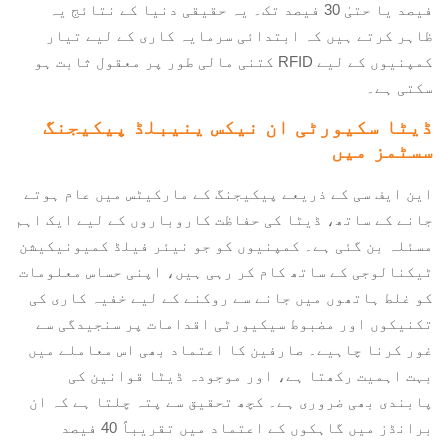
فیصد یا حتیٰ 30 فیصد تک۔ یہ حقیقی دنیا کے نتائج یہ
ظاہر کرتے ہیں کہ ابتدائی سرمایہ کاری کے لیے تیار
کمپنیوں کے لیے RFID کتنی مالی طور پر معقول ثابت ہو
سکتی ہے۔
ڈیٹا سکیورٹی ان نیکس ینیبلڈ پیکیجنگ
سسٹمز میں
این ایف سی کے ذریعے پیکیجنگ کے مارکیٹس میں عام ہوتے
جانے کے ساتھ، ڈیٹا کی حفاظت کاروباروں کے لیے ایک اہم
مسئلہ بن گئی ہے۔ کمپنیوں کو جو نیئر فیلڈ کمیونیکیشن
ٹیکنالوجی کے ساتھ کام کر رہی ہیں، اپنی حساس معلومات
کو غلط ہاتھوں میں جانے سے روکنے کے لیے خفیہ کاری کی
تکنیکوں اور مضبوط سیکیورٹی اقدامات پر سنجیدگی سے
غور کرنا چاہیے۔ صارفین کا اعتماد بھی اس معاملے میں
بہت اہمیت رکھتا ہے، اور موجودہ ڈیٹا قوانین کی
پابندی بھی ضروری ہے۔ کچھ تحقیق سے پتہ چلتا ہے کہ ان
برانڈز میں گاہکوں کے اعتماد میں تقریباً 40 فیصد