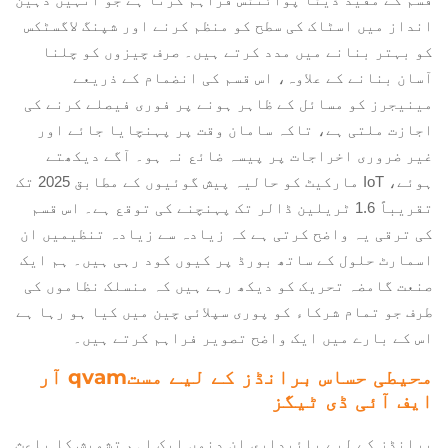
انداز میں اسٹاک کی سطح کو منظم کرنے اور شپنگ لاگسٹکس
کو بہتر بنانے میں مدد کرتے ہیں۔ صرف چیزوں کو چلنا
آسان بنانے کے علاوہ، اس قسم کی انضمام کے ذریعے
مینیجرز کو مسائل کے ظاہر ہونے پر فوری فیصلے کرنے کی
اجازت ملتی ہے، تاکہ سامان وقت پر پہنچایا جائے اور
غیر ضروری اخراجات پر پیسہ ضائع نہ ہو۔ آگے دیکھتے
ہوئے، IoT مارکیٹ کو حالیہ پیش گوئیوں کے مطابق 2025 تک
تقریباً 1.6 ٹریلین ڈالر تک پہنچنے کی توقع ہے۔ اس قسم
کی ترقی یہ واضح کرتی ہے کہ زیادہ سے زیادہ تنظیمیں ان
اسمارٹ حلول کے ساتھ بورڈ پر کیوں کود رہی ہیں۔ ہم ایک
صنعت گامضہ تحریک کو دیکھ رہے ہیں کہ منسلک نظاموں کی
طرف جو تمام شرکاء کو پوری سپلائی چین میں کیا ہو رہا ہے
اس کے بارے میں ایک واضح تصویر فراہم کرتے ہیں۔
محیطی حساس برانڈز کے لیے مستqvam آر
ایف آئی ڈی ٹیگز
برانڈز کے لیے پائیداری ان دنوں ایک اہم تشویش کا باعث