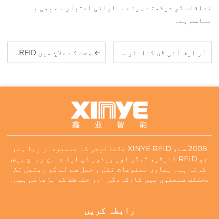
تعلقات کو دیکھتے ہوئے مالیاتی اعتبار سے بھی یہ
مناسب ہے۔
آر ایف آئی ڈی کاانٹر فیٹنگ لیبلز: پروڈکٹ ڈجیٹل ایڈینٹیٹی کے لیے مکمل چین منیجمنٹ سولوشن
صحت کے علاج میں RFID: طبی مواد اور ڈاؤلیٹ کی محفوظ اور کارآمد تrackنگ
2008 سے، XINYE RFID ٹکنالوجی کا علمبردار رہا ہے،
جو RFID کارڈز، ٹیگز اور ریڈرز کی ایک جامع رینج پیش
کرتا ہے۔ ہماری مصنوعات نقل و حمل سے لے کر ریٹیل تک
مختلف صنعتوں میں کارکردگی اور حفاظت کو بڑھاتی ہیں۔
رابطہ کریں