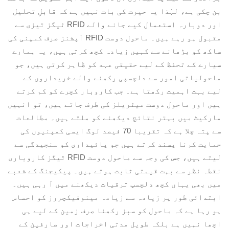
بن چکی ہے، لہٰذا یہ حیرت کی بات نہیں ہے کہ قابلِ تحلیل
اور دوبارہ استعمال کیے جانے والے RFID ٹیگز تیزی سے
مقبول ہو رہے ہیں۔ ماحول دوست RFID آپشنز صرف کمپنی کی
ساکھ کو بڑھانے سے کہیں زیادہ کچھ کرتی ہیں، یہ ہمارے
سیارے کے تحفظ کے لیے حقیقی عہد کو ظاہر کرتی ہیں، جو
ماحولیاتی امور سے دلچسپی رکھنے والے خریداروں کے
لیے بہت اہمیت رکھتا ہے۔ جب کاروبار کچرے کو کم کرتے
ہیں اور ماحول دوست میٹریلز کی طرف جاتے ہیں، تو انہیں
مارکیٹ میں بہتر نتائج دیکھنے کو ملتے ہیں۔ مطالعات
سے پتہ چلا ہے کہ تقریبا 70 فیصد لوگ ایسی کمپنیوں کی
حمایت کرنا پسند کرتے ہیں جو پائیداری کو سنجیدگی سے
لیتے ہیں، جس کی وجہ سے ماحول دوست RFID ٹیگز کاروباری
نقطہ نظر سے بہت قیمتی ثابت ہوتے ہیں۔ پیکیجنگ کے شعبے
میں بھی یہاں کچھ دلچسپ ترقیات دیکھنے میں آ رہی ہیں۔
ابتدائی طور پر زیادہ سے زیادہ مینوفیکچررز کو احساس
ہو رہا ہے کہ ماحول کو سبز رکھنا صرف زمین کے لیے ہی
اچھا نہیں ہے بلکہ طویل مدتی اخراجات اور صارفین کے