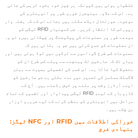
غلطیاں ہوتی ہیں کیونکہ ہر چیز خود بخود ٹریس کی جاتی
ہے۔ اس کے علاوہ مینیجرز فوری طور پر انوینٹری کی
موجودہ صورتحال دیکھ سکتے ہیں بجائے اس کے کہ ہفتہ وار
رپورٹس کا انتظار کریں۔ جب کمپنیاں RFID ٹیگس کو
سیدھے طور پر مصنوعات کی پیکیجنگ پر چپکاتی ہیں، تو وہ
ان معلومات کو جمع کرتی ہیں جو یہ بتاتی ہیں کہ
مصنوعات کس طرح گوداموں سے ٹرکوں میں لوڈ ہوتی ہیں اور
یہاں تک کہ صارفین تک پہنچنے سے پہلے کس طرح ان کو
محفوظ کیا جاتا ہے۔ اس قسم کی تفصیلی بصیرت سے بہتر
لاگسٹک سسٹمز کی تعمیر میں مدد ملتی ہے جو صارفین کو
اپنے آرڈرز وقت پر ملنے پر خوش رکھتے ہیں۔ آج کے
کاروبار کے لیے، RFID ٹیگس پیداوار اور تقسیم کے تمام
مراحل میں انوینٹری کو منظم کرنے کے لیے ضروری اوزار
بن چکے ہیں۔
خوراکی اطلاقات میں RFID اور NFC ٹیگز:
بنیادی فرق