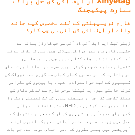
Xinyetag آر ایف آئی ڈی حل برائے
سمارٹ پیکیجنگ
فارم ٹریسیبلٹی کے لئے مخصوص کیے جانے
والے آر ایف آئی ڈی آئی سی چپ کارڈ
زینی ٹیگ ایس ایف آئی ڈی آئی سی چپ کارڈز بناتا ہے
جنہیں کاروبار میں فوڈ کی سپلائی چین میں ٹریک کرنے کے
لیے کسٹمائز کیا جا سکتا ہے۔ یہ چپس ہر مرحلے پر
تفصیلی معلومات جمع کرتی ہیں، جس سے یہ جاننا بہت آسان
ہو جاتا ہے کہ ہر مصنوع کہاں کہاں سے گزری ہے۔ خوراک کی
کمپنیوں کے لیے جو انفرادی اشیاء یا بیچوں کی نگرانی
کرنا چاہتی ہیں، یہ ٹیکنالوجی فارم سے لے کر دکان کی
شیلف تک جب تک اجزاء پہنچتے ہیں، تب تک تفصیلی ریکارڈ
بنانے میں مدد کرتی ہے۔ RFID سسٹم نافذ کرنے والی
کمپنیاں عموماً یہ پاتی ہیں کہ ان کے معیار کنٹرول کے
عمل میں زیادہ سلیقہ مندی آجاتی ہے جبکہ انہیں اپنے
آپریشنز میں بہتر نظروں کا بھی احساس ہوتا ہے۔ جو بات