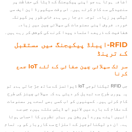
اضافہ ہوتا ہے جو اپنی پیکیجنگ کے ڈیٹا کی حفاظت پر
سنجیدگی سے کام کرتے ہیں۔ اس وقت سیکیورڈ این ایف سی
ٹیگس پر زیادہ توجہ دی جا رہی ہے، خاص طور پر کیونکہ
خوردہ فروش اپنی مصنوعات کی سپلائی چین میں زیادہ
شفافیت کے ذریعے اعتماد پیدا کرنے کی کوشش کر رہے ہیں۔
RFID-ایبلڈ پیکیجنگ میں مستقبل
کے ترینڈ
سر تک سپلائی چین صفائی کے لئے IoT جمع
کرنا
جب RFID ٹیکنالوجی IoT ڈیوائسز کے ساتھ جڑ جاتی ہے، تو
یہ پوری طرح سے تبدیل کر دیتی ہے کہ سپلائی چینز کس طرح
کام کرتی ہیں۔ کمپنیوں کو اب کسی بھی لمحے پر مصنوعات
کے مقام کے بارے میں لائیو اپ ڈیٹس ملتے ہیں، جس سے
انہیں اپنے پورے آپریشن پر بہتر نظروں کا احساس ہوتا
ہے۔ ان دو ٹیکنالوجیز کے امتزاج سے کاروبار کو وہ تمام
قسم کے مفید ڈیٹا پوائنٹس فراہم کرتا ہے جو انہیں ذہین