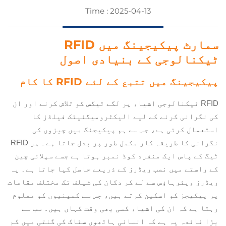
Time : 2025-04-13
سمارٹ پیکیجینگ میں RFID
ٹیکنالوجی کے بنیادی اصول
پیکیجینگ میں تتبع کے لئے RFID کا کام
RFID ٹیکنالوجی اشیاء پر لگے ٹیگس کو تلاش کرنے اور ان
کی نگرانی کرنے کے لیے الیکٹرومیگنیٹک فیلڈز کا
استعمال کرتی ہے، جس سے ہم پیکیجنگ میں چیزوں کی
نگرانی کا طریقہ کار مکمل طور پر بدل جاتا ہے۔ ہر RFID
ٹیگ کے پاس ایک منفرد کوڈ نمبر ہوتا ہے جسے سپلائی چین
کے راستے میں نصب ریڈرز کے ذریعے حاصل کیا جاتا ہے۔ یہ
ریڈرز ویئرہاؤس سے لے کر دکان کی شیلف تک مختلف مقامات
پر پیکیجز کو اسکین کرتے ہیں، جس سے کمپنیوں کو معلوم
رہتا ہے کہ ان کی اشیاء کسی بھی وقت کہاں ہیں۔ سب سے
بڑا فائدہ یہ ہے کہ انسانی ہاتھوں سٹاک کی گنتی میں کم