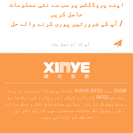
اپنے پروڈکٹس پر سب سے نئی معلومات
حاصل کریں
/ آپ کی ضرورتیں پوری کرنے والے حل
2008 سے، XINYE RFID ٹکنالوجی کا علمبردار رہا
ہے، جو RFID کارڈز، ٹیگز اور ریڈرز کی ایک جامع
رینج پیش کرتا ہے۔ ہماری مصنوعات نقل و حمل سے لے
کر ریٹیل تک مختلف صنعتوں میں کارکردگی اور
حفاظت کو بڑھاتی ہیں۔