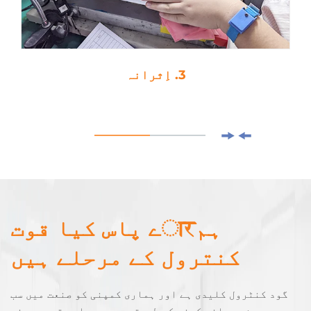
3. اِثرانہ
ہمारے پاس کیا قوت
کنترول کے مرحلے ہیں
گود کنٹرول کلیدی ہے اور ہماری کمپنی کو صنعت میں سب
سے مشدد جانچ کرنے کے طریقے ہیں۔ ہمارے تجربہ مند