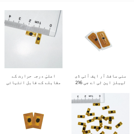
منی سافٹ آر ایف آئی ڈی
اعلیٰ درجہ حرارت کے
لیبلز این ٹی اے جی 216
مقابلے کے قابل انتہائی
ایف پی سی انلے آر ایف
پتلے آر ایف آئی ڈی این
آئی ڈی ٹیگز کسٹم
ایف سی ایف پی سی چھوٹے
ٹیگز، اسمارٹ برسلیٹس
اور کھلونوں کے لیے