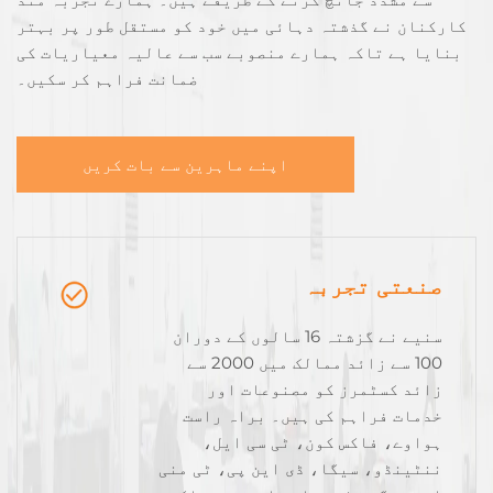
کارکنان نے گذشتہ دہائی میں خود کو مستقل طور پر بہتر
بنایا ہے تاکہ ہمارے منصوبے سب سے عالیہ معیاریات کی
ضمانت فراہم کر سکیں۔
اپنے ماہرین سے بات کریں
صنعتی تجربہ
سنیے نے گزشتہ 16 سالوں کے دوران
100 سے زائد ممالک میں 2000 سے
زائد کسٹمرز کو مصنوعات اور
خدمات فراہم کی ہیں۔ براہ راست
ہواوے، فاکس کون، ٹی سی ایل،
ننٹینڈو، سیگا، ڈی این پی، ٹی منی