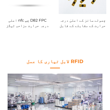
چھوٹے سائز کے اعلیٰ درجہ
D82 FPC چپ nfc اعلی
حرارت کے مقابلے کے قابل
درجہ حرارت مزاحم ٹیگز
ایف پی سی آر ایف آئی ڈی
13.90MHz اپنی مرضی کے
ٹیگز، اینٹی میٹل ایف پی
مطابق
سی این ایف سی ٹیگز، کسٹم
RFID لابل تیاری کا عمل