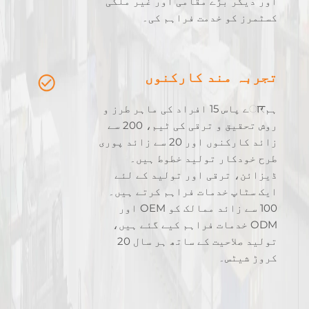
اور دیگر بڑے مقامی اور غیر ملکی
کسٹمرز کو خدمت فراہم کی۔
تجربہ مند کارکنوں
ہمारے پاس 15 افراد کی ماہر طرز و
روش تحقیق و ترقی کی ٹیم، 200 سے
زائد کارکنوں اور 20 سے زائد پوری
طرح خودکار تولید خطوط ہیں۔
ڈیزائن، ترقی اور تولید کے لئے
ایک سٹاپ خدمات فراہم کرتے ہیں۔
100 سے زائد ممالک کو OEM اور
ODM خدمات فراہم کیے گئے ہیں،
تولید صلاحیت کے ساتھ ہر سال 20
کروڑ شیٹس۔