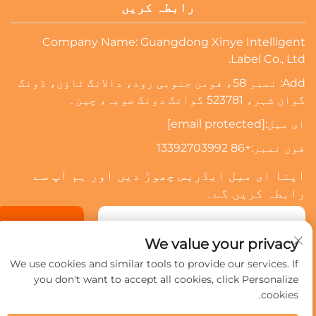
رابطہ کریں
Company Name: Guangdong Xinye Intelligent
Label Co., Ltd.
Add: نمبر 58، فومن جنوبی رود، دالانگ ٹاؤن، ڈونگ
گوان شہر، 523781 گوانگ دونگ صوبہ، چین۔
ای میل:
[email protected]
فون نمبر:
+86 13392703992
اپنا ای میل ایڈریس چھوڑ دیں اور ہم آپ سے
رابطہ کریں گے۔
سبسکرائب کریں
We value your privacy
We use cookies and similar tools to provide our services. If
کاپی رائٹ © 2024 گوانگ دونگ سینیے انٹیلیجینٹ لیبل کمپنی،
you don't want to accept all cookies, click Personalize
محدود. تمام حقوق محفوظ ہیں۔
رازداری کی پالیسی
cookies.