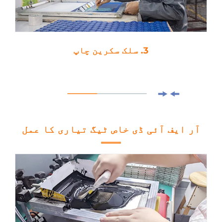
3. سلک سکرین چاپ
آر ایف آئی ڈی خاص ٹیگ تیاری کا عمل