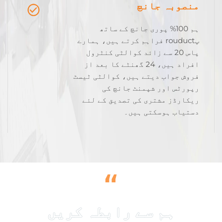
منصوبہ جانچ
ہم 100% پوری جانچ کے ساتھ
پrouduct فراہم کرتے ہیں، ہمارے
پاس 20 سے زائد کوالٹی کنٹرول
افراد ہیں، 24 گھنٹے کا بعد از
فروش جواب دیتے ہیں، کوالٹی ٹیسٹ
رپورٹس اور شپمنٹ جانچ کی
ریکارڈز مشتری کی تصدیق کے لئے
دستیاب ہوسکتی ہیں۔
“