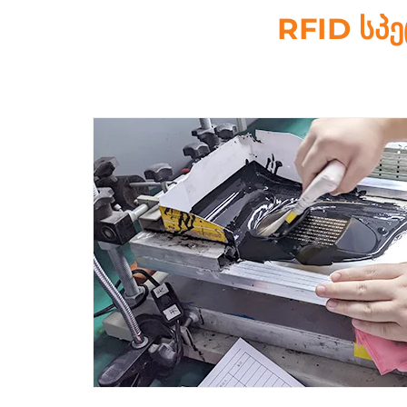
RFID სპ