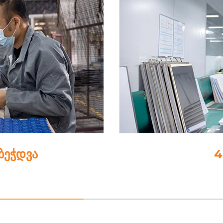
-ბეჭდვა
4