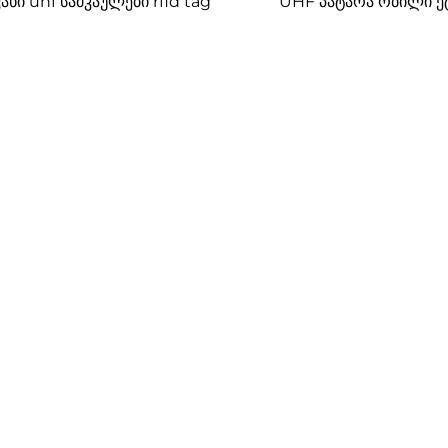
ანი uhf სამკაულები rfid tag
UHF პატარა რბილი ე
93*14 მმ
ეტიკეტის სტიკე