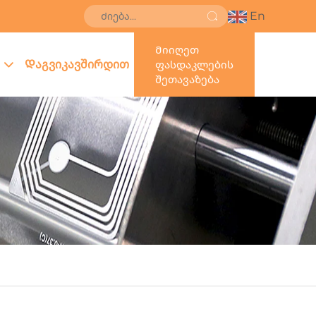
En
Მიიღეთ
Დაგვიკავშირდით
ფასდაკლების
შეთავაზება