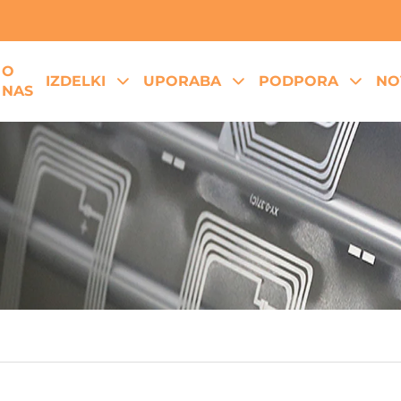
O
IZDELKI
UPORABA
PODPORA
NO
NAS