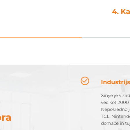
4. Ka
Industrij
Xinye je v zad
več kot 2000 
Neposredno j
ora
TCL, Nintend
domače in tuj