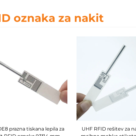
ID oznaka za nakit
8 prazna tiskana lepila za
UHF RFID rešitev za n