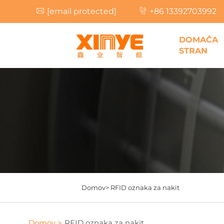
[email protected]
+86 13392703992
DOMAČA
STRAN
Domov>
RFID oznaka za nakit
Domov >
RFID oznaka za nakit