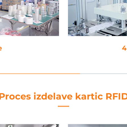
e
4
Proces izdelave kartic RFI