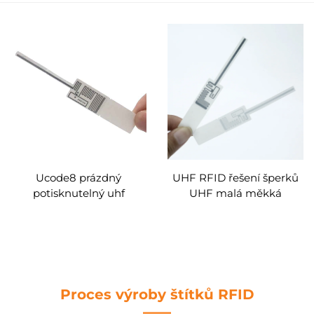
Ucode8 prázdný
UHF RFID řešení šperků
potisknutelný uhf
UHF malá měkká
samolepicí uhf šperky rfid
nálepka se štítkem
štítek 93*14 mm
Proces výroby štítků RFID