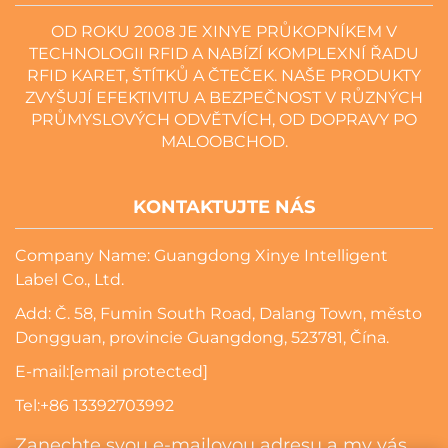
OD ROKU 2008 JE XINYE PRŮKOPNÍKEM V
TECHNOLOGII RFID A NABÍZÍ KOMPLEXNÍ ŘADU
RFID KARET, ŠTÍTKŮ A ČTEČEK. NAŠE PRODUKTY
ZVYŠUJÍ EFEKTIVITU A BEZPEČNOST V RŮZNÝCH
PRŮMYSLOVÝCH ODVĚTVÍCH, OD DOPRAVY PO
MALOOBCHOD.
KONTAKTUJTE NÁS
Company Name: Guangdong Xinye Intelligent
Label Co., Ltd.
Add: Č. 58, Fumin South Road, Dalang Town, město
Dongguan, provincie Guangdong, 523781, Čína.
E-mail:
[email protected]
Tel:
+86 13392703992
Zanechte svou e-mailovou adresu a my vás