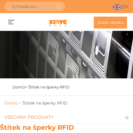
En
Získat nabídku
Domů>
Štítek na šperky RFID
Domů >
Štítek na šperky RFID
VŠECHNY PRODUKTY
Štítek na šperky RFID