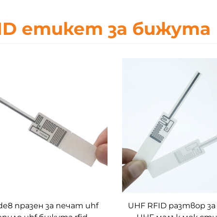
ID етикет за бижута
de8 празен за печат uhf
UHF RFID разтвор з