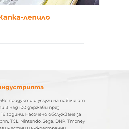
5. полски
индустрията
вя продукти и услуги на повече от
и в над 100 държави през
16 години. Насочено обслужване за
onn, TCL, Nintendo, Sega, DNP, Tmoney
леми местни и чуждестранни