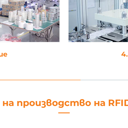
не
5. Об
 на производство на RFI