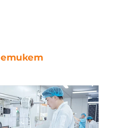
D етикет