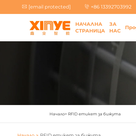
[email protected]
+86 13392703992
НАЧАЛНА
ЗА
Про
СТРАНИЦА
НАС
Начало>
RFID етикет за бижута
Начало >
RFID етикет за бижута