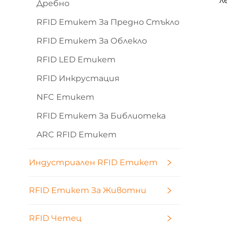
л
Дребно
RFID Етикет За Предно Стъкло
RFID Етикет За Облекло
RFID LED Етикет
RFID Инкрустация
NFC Етикет
RFID Етикет За Библиотека
ARC RFID Етикет
Индустриален RFID Етикет
RFID Етикет За Животни
RFID Четец