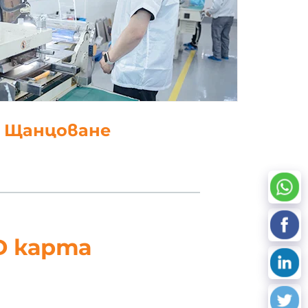
работка на данни
D карта