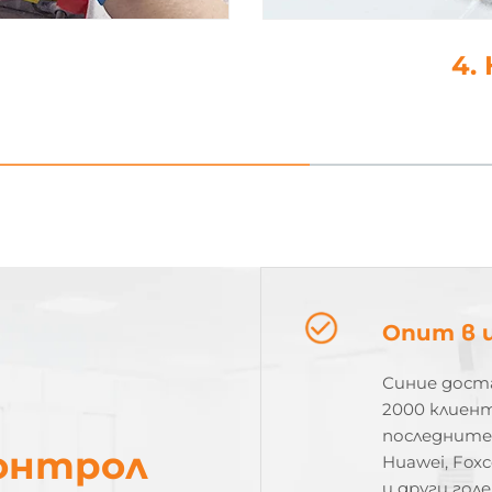
4. Капка-лепило
Опит в 
Синие доста
2000 клиент
последните 
контрол
Huawei, Foxc
и други го