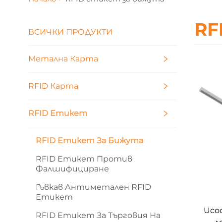
RF
ВСИЧКИ ПРОДУКТИ
Метална Карта
RFID Карта
RFID Етикет
RFID Етикет За Бижута
RFID Етикет Против
Фалшифициране
Гъвкав Антиметален RFID
Етикет
Uco
RFID Етикет За Търговия На