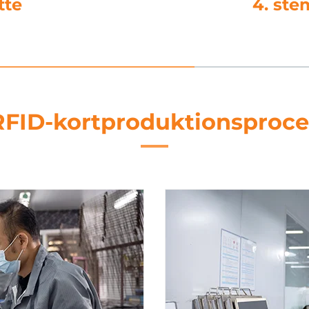
ttelse
5. 
RFID-kortproduktionsproce