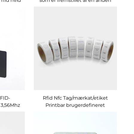
rfid hvid
som er fremstillet af en anden
mifare
vare, som er fremstillet af en
anden vare
FID-
Rfid Nfc Tag/mærkat/etiket
13,56Mhz
Printbar brugerdefineret
ærke til
størrelse til linkdeling med Qr-
eling
kode