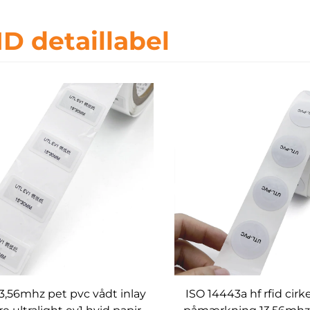
ID detaillabel
13,56mhz pet pvc vådt inlay
ISO 14443a hf rfid ci