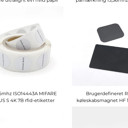
re ultralight ev1 hvid papir
påmærkning 13,56mhz 
tiket nfc sticker tag til
mærkning med chip 
adgangskontrol
ultralight ev1
56mhz ISO14443A MIFARE
Brugerdefineret R
S S 4K 7B rfid-etiketter
køleskabsmagnet HF 
trykt hvidt papir rfid-
magnetisk PVC/PET-m
klistermærke tilpasse
nem informationsd