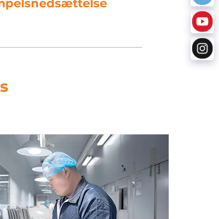
databehandling
s