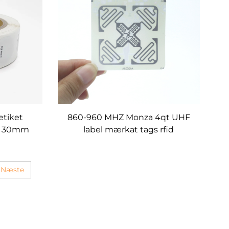
etiket
860-960 MHZ Monza 4qt UHF
m 30mm
label mærkat tags rfid
t etiket
produkter label brugerdefineret
ermærke
Næste