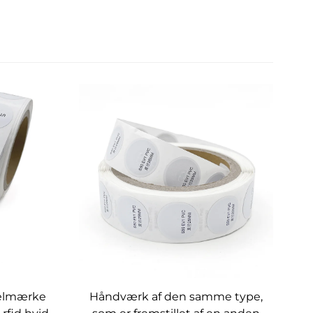
rkelmærke
Håndværk af den samme type,