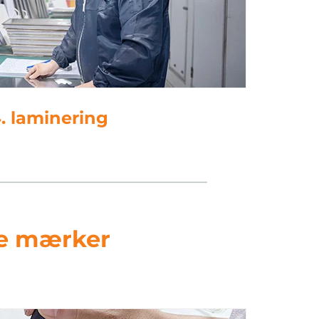
5. stansning
ige mærker