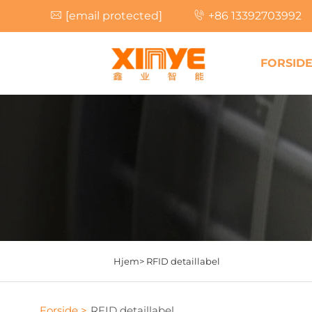
[email protected]
+86 13392703992
FORSID
Hjem>
RFID detaillabel
Forside >
RFID detaillabel