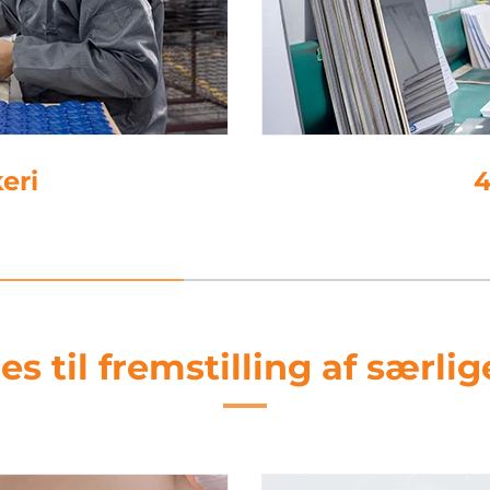
ng
es til fremstilling af særl