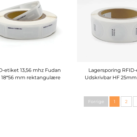
D-etiket 13,56 mhz Fudan
Lagersporing RFID-
 18*56 mm rektangulære
Udskrivbar HF 25m
indlægsmærker NFC-
passivt rfid-papirtryk
chipklistermærke
rfid-etiket/tag/klist
Forrige
1
2