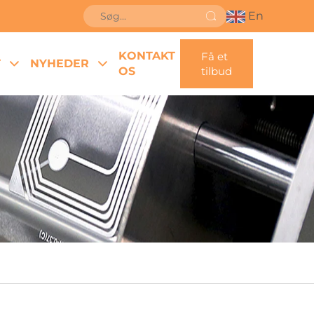
En
KONTAKT
Få et
T
NYHEDER
OS
tilbud