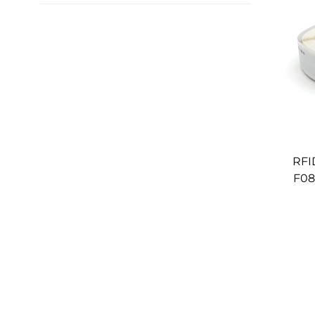
RFI
F08