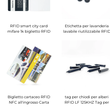
RFID smart city card
Etichetta per lavanderia
mifare 1k biglietto RFID
lavabile riutilizzabile RFI
cartaceo
UHF PPS
Biglietto cartaceo RFID
tag per chiodi per alberi
NFC all'ingrosso Carta
RFID LF 125KHZ Tag per
cartacea RFID
chiodi RFID ABS per la