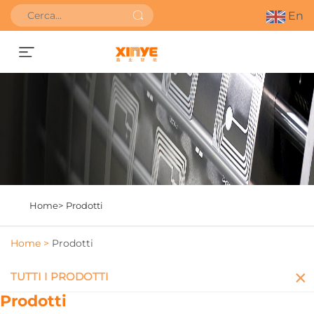
En
Richiedi un preventivo
Home>
Prodotti
Home >
Prodotti
TUTTI I PRODOTTI
Prodotti