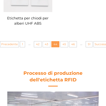
Etichetta per chiodi per
alberi UHF ABS
impermeabile RFID per la
gestione del legno
...
...
Precedente
1
42
43
44
45
46
51
Success
Processo di produzione
dell'etichetta RFID