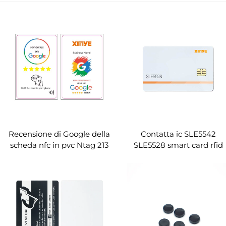
Recensione di Google della
Contatta ic SLE5542
scheda nfc in pvc Ntag 213
SLE5528 smart card rfid
ntag215 ntag216
card fornitore