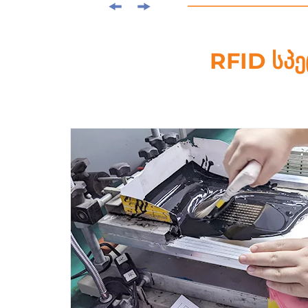
RFID სპ