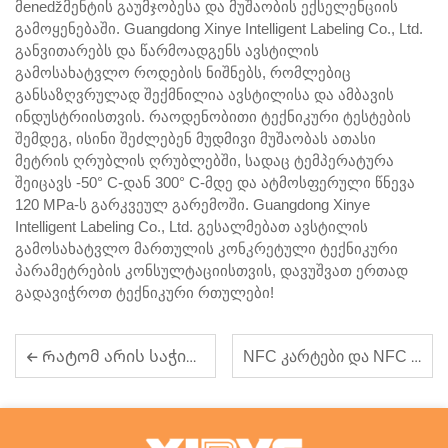
მenedžმენტის გაუმჯობესა და მუშაობის ექსელენციის
გამოყენებაში. Guangdong Xinye Intelligent Labeling Co., Ltd.
განვითარებს და წარმოადგენს ავსტილის
გამოსახატვლო როდების ნიშნებს, რომლებიც
განსაზღვრულად შექმნილია ავსტილისა და ამბავის
ინდუსტრიისთვის. რაოდენობითი ტექნიკური ტესტების
შემდეგ, ისინი შეძლებენ მუდმივი მუშაობას ათასი
მეტრის ღრუბლის ღრუბლებში, სადაც ტემპერატურა
შეიცავს -50° C-დან 300° C-მდე და ატმოსფერული წნევა
120 MPa-ს გარკვეულ გარემოში. Guangdong Xinye
Intelligent Labeling Co., Ltd. გესალმებათ ავსტილის
გამოსახატვლო მართულის კონკრეტული ტექნიკური
პარამეტრების კონსულტაციისთვის, დავუშვათ ერთად
გადავიჭროთ ტექნიკური რთულები!
NFC კარტები და NFC ნიშნები საფუძვლო გადახდის ამოხსნებში თამაშობენ ზრდილად მნიშვნელოვან როლს
Რატომ არის საჭირო RFID ბრძანებები ინვენტარიზაციის მართვის ეფექტურობისთვის