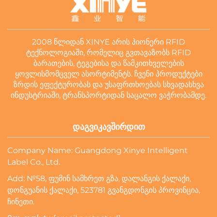
2008 ᲬᲚᲘᲓᲐᲜ XINYE ᲐᲠᲘᲡ ᲞᲘᲝᲜᲔᲠᲘ RFID
ᲢᲔᲥᲜᲝᲚᲝᲒᲘᲐᲨᲘ, ᲠᲝᲛᲔᲚᲘᲪ ᲒᲕᲗᲐᲕᲐᲖᲝᲑᲡ RFID
ᲑᲐᲠᲐᲗᲔᲑᲘᲡ, ᲢᲔᲒᲔᲑᲘᲡᲐ ᲓᲐ ᲬᲐᲛᲙᲘᲗᲮᲕᲔᲚᲔᲑᲘᲡ
ᲧᲝᲕᲚᲘᲡᲛᲝᲛᲪᲕᲔᲚ ᲐᲡᲝᲠᲢᲘᲛᲔᲜᲢᲡ. ᲩᲕᲔᲜᲘ ᲞᲠᲝᲓᲣᲥᲢᲔᲑᲘ
ᲖᲠᲓᲘᲡ ᲔᲤᲔᲥᲢᲣᲠᲝᲑᲐᲡ ᲓᲐ ᲣᲡᲐᲤᲠᲗᲮᲝᲔᲑᲐᲡ ᲡᲮᲕᲐᲓᲐᲡᲮᲕᲐ
ᲘᲜᲓᲣᲡᲢᲠᲘᲐᲨᲘ, ᲢᲠᲐᲜᲡᲞᲝᲠᲢᲘᲓᲐᲜ ᲡᲐᲪᲐᲚᲝ ᲕᲐᲭᲠᲝᲑᲐᲛᲓᲔ.
ᲓᲐᲒᲕᲘᲙᲐᲕᲨᲘᲠᲓᲘᲗ
Company Name: Guangdong Xinye Intelligent
Label Co., Ltd.
Add: №58, ფუმინ სამხრეთ გზა, დალანგის ქალაქი,
დონგუანის ქალაქი, 523781 გვანგდონგის პროვინცია,
ჩინეთი.