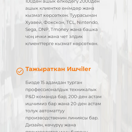
100дөн ашык өлкөдөгү 2000ден
ашык клиентке өнімдөр жана
кызмат көрсөткөн. Туурасынан
Хуавей, Фокскон, TCL, Nintendo,
Sega, DNP, Tmoney жана башка
чоң ички жана чет элдик
клиенттерге кызмат көрсөткөн.
Тажыраткан Ишчiler
Бизде 15 адамдан турган
профессионалдык техникалык
Р&D команда бар, 200-ден астам
ишчимиз бар жана 20-ден астам
толук автоматтуу
производственин линиясы бар.
Дизайн, көчүрүү жана
производство үчүн бироку