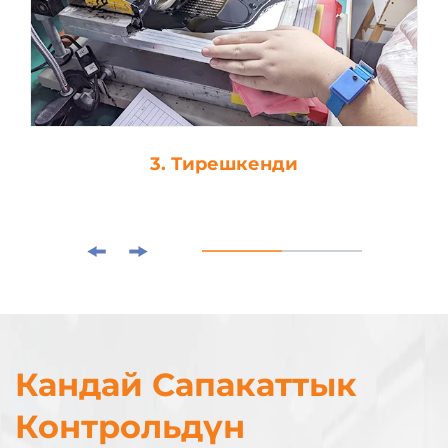
4. Өрөн-чейин
Кандай Сапакаттык
Контрольдүн