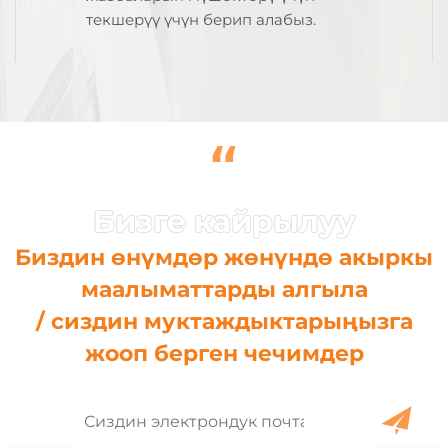
текшерүү үчүн берип алабыз.
“
Биздин өнүмдөр жөнүндө акыркы
маалыматтарды алгыла
/ сиздин муктаждыктарыңызга
жооп берген чечимдер