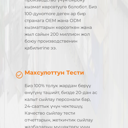
кызмат көрсөтүүгө болобот. Биз
100-дунomore деген ар бир
странага OEM жана ODM
кызматтарын көрсөткөн жана
жыл сайын 200 миллион жол
боюу производственин
қабилигine ээ.
Махсулоттун Тести
Биз 100% толук жардам берүү
өнүгүнү ташийт, бизде 20-дан ас
калыт сыйлау персонали бар,
24-сааттык үчүн чектешүү,
Качество сыйлау тести
отчеттарын, жеткичтик сыйлау
жазбаларын мүшөктөрү үчүн