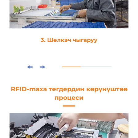
4. Ламинирование
RFID-maxa тегдердин көрүнүштөө
процеси