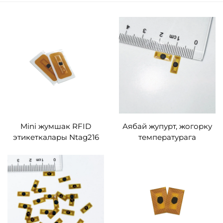
Mini жумшак RFID
Аябай жупурт, жогорку
этикеткалары Ntag216
температурага
FPC Inlay RFID
чыдамдуу RFID NFC FPC
этикеткалары,
кичине этикеткалары,
өзгөртүлгөн
акылдуу браслеттер
жана оюнчулар үчүн