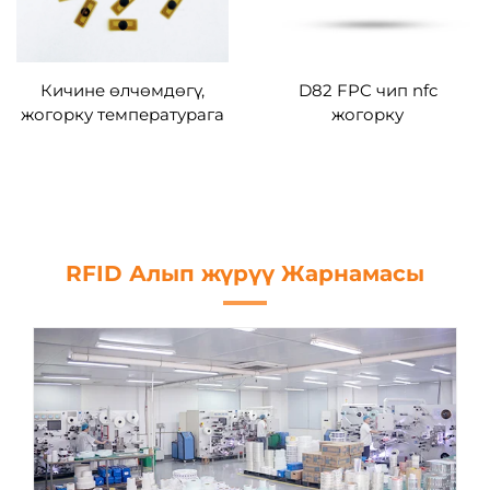
Кичине өлчөмдөгү,
D82 FPC чип nfc
жогорку температурага
жогорку
чыдамдуу FPC RFID
температуранын
этикеткалары, металлга
башкаруучу тегдер
каршы FPC NFC
13.90MHz санарга
этикеткалары, OEM үчүн
өзгөртүлгөн
RFID Алып жүрүү Жарнамасы