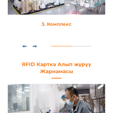
4. Дис-Кесим
RFID Картка Алып жүрүү
Жарнамасы