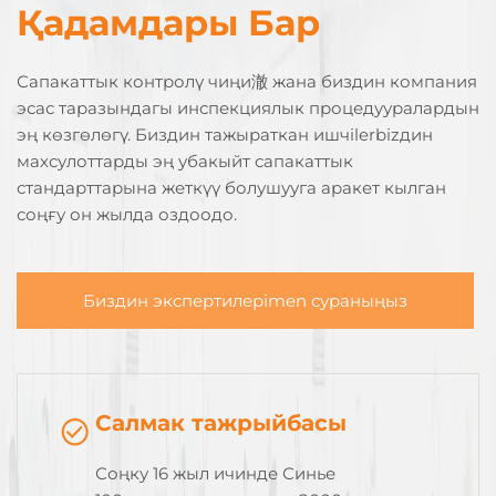
Қадамдары Бар
Сапакаттык контролү чиңи澈 жана биздин компания
эсас таразындагы инспекциялык процедууралардын
эң көзгөлөгү. Биздин тажыраткан ишчilerbizдин
махсулоттарды эң убакыйт сапакаттык
стандарттарына жеткүү болушууга аракет кылган
соңғу он жылда оздоодо.
Биздин экспертилерimen сураныңыз
Салмак тажрыйбасы
Соңку 16 жыл ичинде Синье