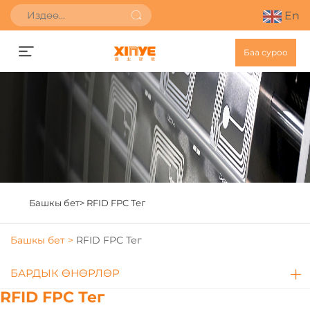
En
Баа суроо
Башкы бет>
RFID FPC Тег
Башкы бет >
RFID FPC Тег
БАРДЫК ӨНӨРЛӨР
RFID FPC Тег