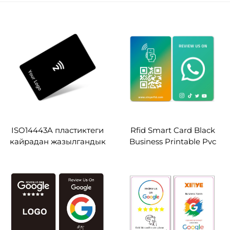
ISO14443A пластиктеги
Rfid Smart Card Black
кайрадан жазылгандык
Business Printable Pvc
Ntag213 Ntag215 Ntag216
Nfc Card Ntag213 Ntag215
13,56 МГц OEM
Ntag216 Whatsapp
өзгөртүлгөн кара PVC
Google Review Nfc
NFC картасы
карталары