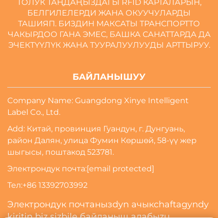
ТОЛУК ТАҢДАҢЫЗДАГЫ RFID КАРТАЛАРЫН,
БЕЛГИЛЕЛЕРДИ ЖАНА ОКУУЧУЛАРДЫ
ТАШИЯП. БИЗДИН МАКСАТЫ ТРАНСПОРТТО
ЧАКЫРДОО ГАНА ЭМЕС, БАШКА САНАТТАРДА ДА
ЭЧЕКТҮҮЛҮК ЖАНА ТУУРАЛУУЛУУДЫ АРТТЫРУУ.
БАЙЛАНЫШУУ
Company Name: Guangdong Xinye Intelligent
Label Co., Ltd.
Add: Китай, провинция Гуандун, г. Дунгуань,
район Далян, улица Фумин Көршөй, 58-үү жер
шыгысы, поштакод 523781.
Электрондук почта:
[email protected]
Тел:
+86 13392703992
Электрондук почтанызdyn ачыкchaftagyndy
kiritin biz sizbilе байланыш алабыzu