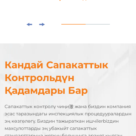
Кандай Сапакаттык
Контрольдүн
Қадамдары Бар
Сапакаттык контролү чиңи澈 жана биздин компания
эсас таразындагы инспекциялык процедууралардын
эң көзгөлөгү. Биздин тажыраткан ишчilerbizдин
махсулоттарды эң убакыйт сапакаттык
стандарттарына жеткүү болушууга аракет кылган