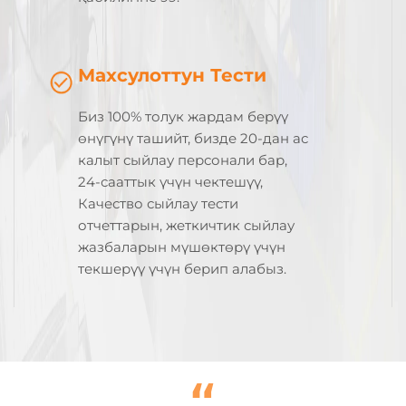
Махсулоттун Тести
Биз 100% толук жардам берүү
өнүгүнү ташийт, бизде 20-дан ас
калыт сыйлау персонали бар,
24-сааттык үчүн чектешүү,
Качество сыйлау тести
отчеттарын, жеткичтик сыйлау
жазбаларын мүшөктөрү үчүн
текшерүү үчүн берип алабыз.
“