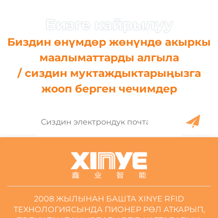
Биздин өнүмдөр жөнүндө акыркы
маалыматтарды алгыла
/ сиздин муктаждыктарыңызга
жооп берген чечимдер
2008 ЖЫЛЫНАН БАШТА XINYE RFID
ТЕХНОЛОГИЯСЫНДА ПИОНЕР РӨЛ АТКАРЫП,