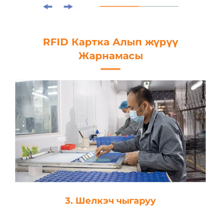
RFID Картка Алып жүрүү
Жарнамасы
3. Шелкэч чыгаруу