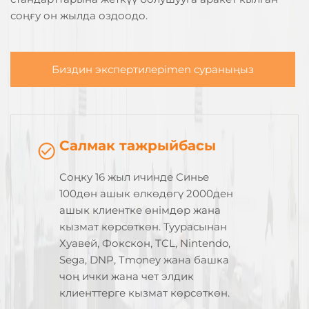
соңғу он жылда оздоодо.
Биздин экспертилерimen сураныңыз
Салмак тажрыйбасы
Соңку 16 жыл ичинде Синье
100дөн ашык өлкөдөгү 2000ден
ашык клиентке өнімдөр жана
кызмат көрсөткөн. Туурасынан
Хуавей, Фокскон, TCL, Nintendo,
Sega, DNP, Tmoney жана башка
чоң ички жана чет элдик
клиенттерге кызмат көрсөткөн.