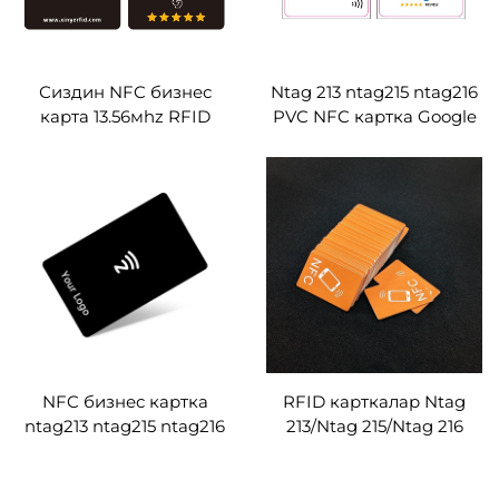
Сиздин NFC бизнес
Ntag 213 ntag215 ntag216
карта 13.56мhz RFID
PVC NFC картка Google
карта
рецензия
NFC бизнес картка
RFID карткалар Ntag
ntag213 ntag215 ntag216
213/Ntag 215/Ntag 216
aғылсыздык картка
Чип13.56MHz мини NFC
жасалган
картка LOGO басылган