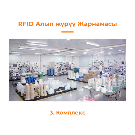
RFID Алып жүрүү Жарнамасы
с
4. Дис-Кесим