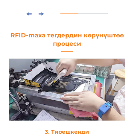
RFID-maxa тегдердин көрүнүштөө
процеси
3. Тирешкенди