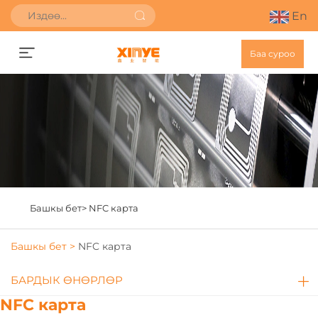
En
Баа суроо
Башкы бет>
NFC карта
Башкы бет >
NFC карта
БАРДЫК ӨНӨРЛӨР
NFC карта