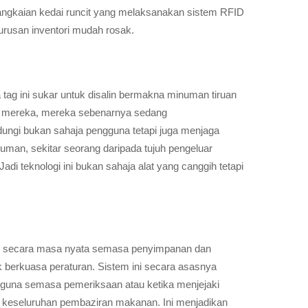
angkaian kedai runcit yang melaksanakan sistem RFID
urusan inventori mudah rosak.
g ini sukar untuk disalin bermakna minuman tiruan
uk mereka, mereka sebenarnya sedang
dungi bukan sahaja pengguna tetapi juga menjaga
numan, sekitar seorang daripada tujuh pengeluar
i teknologi ini bukan sahaja alat yang canggih tetapi
hu secara masa nyata semasa penyimpanan dan
 berkuasa peraturan. Sistem ini secara asasnya
erguna semasa pemeriksaan atau ketika menjejaki
a keseluruhan pembaziran makanan. Ini menjadikan