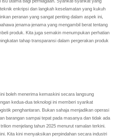
su utama bagi perniagaan. Syarikat-syarikat yang
teknik enkripsi dan langkah keselamatan yang kukuh
nkan peranan yang sangat penting dalam aspek ini,
n bahawa jenama-jenama yang mengambil berat tentang
beli produk. Kita juga semakin menumpukan perhatian
ningkatan tahap transparansi dalam pergerakan produk
 kini boleh menerima kemaskini secara langsung
gan kedua-dua teknologi ini memberi syarikat
istik penghantaran. Bukan sahaja menjadikan operasi
kan barangan sampai tepat pada masanya dan tidak ada
trilion menjelang tahun 2025 menurut ramalan terkini.
i. Kita kini menyaksikan perpindahan secara industri