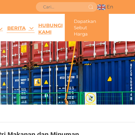
En
Dapatkan
HUBUNGI
Sebut
BERITA
KAMI
Harga
tri Makanan dan Minuman