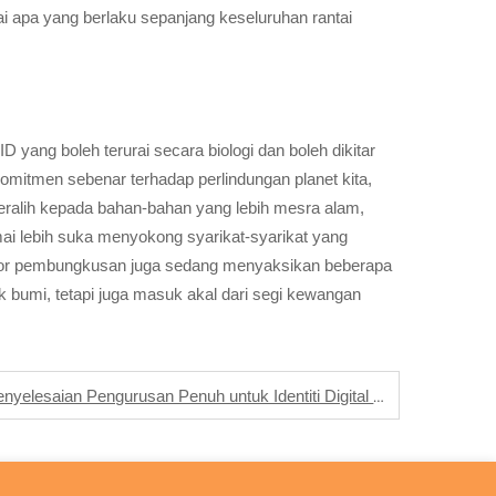
 apa yang berlaku sepanjang keseluruhan rantai
yang boleh terurai secara biologi dan boleh dikitar
omitmen sebenar terhadap perlindungan planet kita,
beralih kepada bahan-bahan yang lebih mesra alam,
mai lebih suka menyokong syarikat-syarikat yang
ektor pembungkusan juga sedang menyaksikan beberapa
 bumi, tetapi juga masuk akal dari segi kewangan
Label Anti-Penipuan RFID: Penyelesaian Pengurusan Penuh untuk Identiti Digital Produk