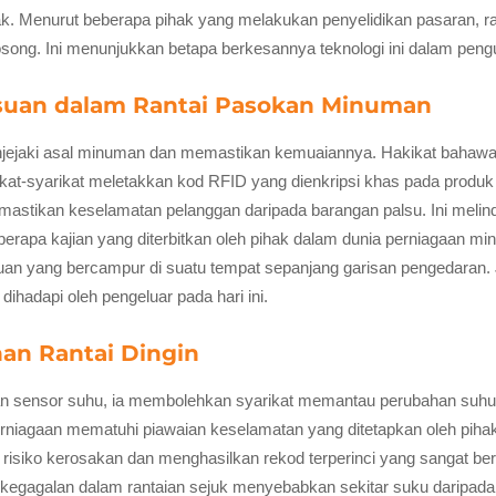
. Menurut beberapa pihak yang melakukan penyelidikan pasaran, r
osong. Ini menunjukkan betapa berkesannya teknologi ini dalam peng
uan dalam Rantai Pasokan Minuman
ejaki asal minuman dan memastikan kemuaiannya. Hakikat bahawa ta
rikat-syarikat meletakkan kod RFID yang dienkripsi khas pada prod
mastikan keselamatan pelanggan daripada barangan palsu. Ini melin
berapa kajian yang diterbitkan oleh pihak dalam dunia perniagaan mi
 yang bercampur di suatu tempat sepanjang garisan pengedaran. Jad
hadapi oleh pengeluar pada hari ini.
n Rantai Dingin
gan sensor suhu, ia membolehkan syarikat memantau perubahan su
niagaan mematuhi piawaian keselamatan yang ditetapkan oleh pihak
 risiko kerosakan dan menghasilkan rekod terperinci yang sangat b
kegagalan dalam rantaian sejuk menyebabkan sekitar suku daripad