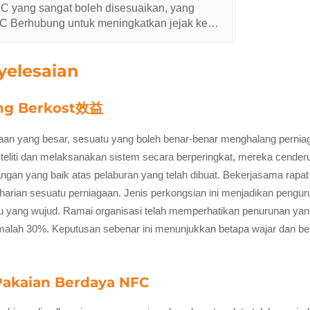
C yang sangat boleh disesuaikan, yang
IC Berhubung untuk meningkatkan jejak ke
a profil data produk yang lebih spesifik dan
uh rantai bekalan.
yelesaian
ang Berkost效益
laan yang besar, sesuatu yang boleh benar-benar menghalang pern
an teliti dan melaksanakan sistem secara berperingkat, mereka cende
ngan yang baik atas pelaburan yang telah dibuat. Bekerjasama ra
 harian sesuatu perniagaan. Jenis perkongsian ini menjadikan pen
u yang wujud. Ramai organisasi telah memperhatikan penurunan yang
malah 30%. Keputusan sebenar ini menunjukkan betapa wajar dan ber
Pakaian Berdaya NFC