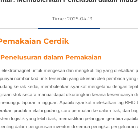
Time : 2025-04-13
 Pemakaian Cerdik
 Penelusuran dalam Pemakaian
lektromagnet untuk mengesan dan mengikuti tag yang dilekatkan p
yai nombor kod unik tersendiri yang dikesan oleh pembaca yang di
 gudang ke rak kedai, membolehkan syarikat mengetahui dengan tepa
raan stok secara manual dapat dikurangkan kerana kesemuanya dijej
lu menunggu laporan mingguan. Apabila syarikat melekatkan tag RFI
kan produk melalui gudang, cara pemuatan ke dalam trak, dan bag
em logistik yang lebih baik, memastikan pelanggan gembira apabi
t penting dalam pengurusan inventori di semua peringkat pengeluaran