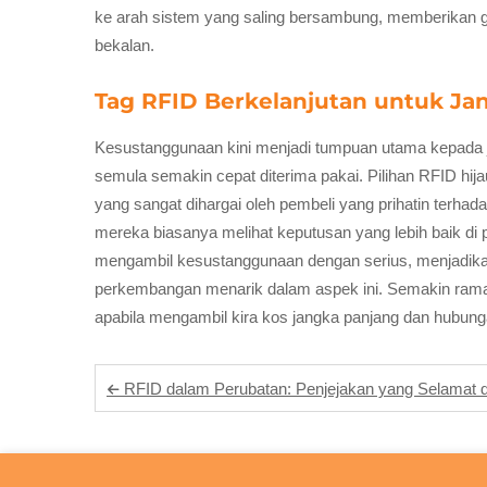
ke arah sistem yang saling bersambung, memberikan ga
bekalan.
Tag RFID Berkelanjutan untuk Ja
Kesustanggunaan kini menjadi tumpuan utama kepada jen
semula semakin cepat diterima pakai. Pilihan RFID hij
yang sangat dihargai oleh pembeli yang prihatin terh
mereka biasanya melihat keputusan yang lebih baik di 
mengambil kesustanggunaan dengan serius, menjadikan
perkembangan menarik dalam aspek ini. Semakin ramai 
apabila mengambil kira kos jangka panjang dan hubung
RFID dalam Perubatan: Penjejakan yang Selamat dan Cekap bagi