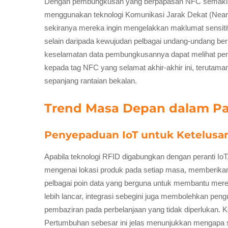
Dengan pembungkusan yang berpapasan NFC semakin bia
menggunakan teknologi Komunikasi Jarak Dekat (Near 
sekiranya mereka ingin mengelakkan maklumat sensiti
selain daripada kewujudan pelbagai undang-undang ber
keselamatan data pembungkusannya dapat melihat pen
kepada tag NFC yang selamat akhir-akhir ini, terutam
sepanjang rantaian bekalan.
Trend Masa Depan dalam Pa
Penyepaduan IoT untuk Ketelusan
Apabila teknologi RFID digabungkan dengan peranti IoT
mengenai lokasi produk pada setiap masa, memberikan 
pelbagai poin data yang berguna untuk membantu mere
lebih lancar, integrasi sebegini juga membolehkan p
pembaziran pada perbelanjaan yang tidak diperlukan. Ke
Pertumbuhan sebesar ini jelas menunjukkan mengapa se