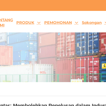
NTANG
PRODUK
PEMOHONAN
Sokongan
MI
intar: Membolehkan Penelusan dalam Indus