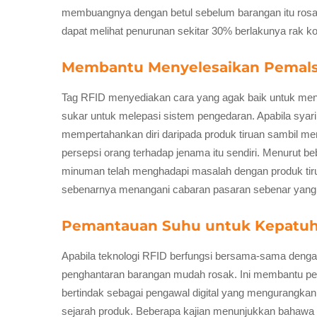
membuangnya dengan betul sebelum barangan itu rosak
dapat melihat penurunan sekitar 30% berlakunya rak k
Membantu Menyelesaikan Pemals
Tag RFID menyediakan cara yang agak baik untuk menj
sukar untuk melepasi sistem pengedaran. Apabila sya
mempertahankan diri daripada produk tiruan sambil me
persepsi orang terhadap jenama itu sendiri. Menurut be
minuman telah menghadapi masalah dengan produk tiruan
sebenarnya menangani cabaran pasaran sebenar yang di
Pemantauan Suhu untuk Kepatuha
Apabila teknologi RFID berfungsi bersama-sama den
penghantaran barangan mudah rosak. Ini membantu per
bertindak sebagai pengawal digital yang mengurangkan
sejarah produk. Beberapa kajian menunjukkan bahawa 