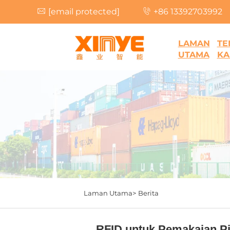
[email protected]
+86 13392703992
LAMAN
TE
UTAMA
KA
Laman Utama>
Berita
RFID untuk Pemakaian P