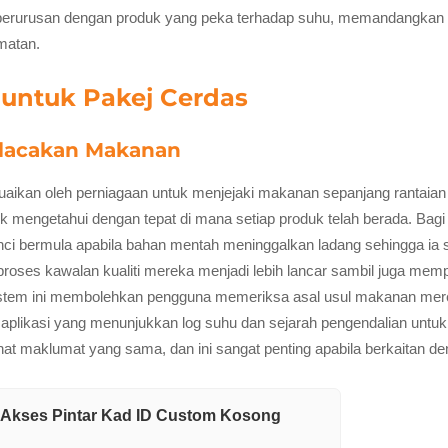
 berurusan dengan produk yang peka terhadap suhu, memandangkan s
amatan.
 untuk Pakej Cerdas
elacakan Makanan
uaikan oleh perniagaan untuk menjejaki makanan sepanjang rantaian 
k mengetahui dengan tepat di mana setiap produk telah berada. Bagi 
rinci bermula apabila bahan mentah meninggalkan ladang sehingga ia 
s kawalan kualiti mereka menjadi lebih lancar sambil juga memperol
sistem ini membolehkan pengguna memeriksa asal usul makanan me
plikasi yang menunjukkan log suhu dan sejarah pengendalian untuk 
hat maklumat yang sama, dan ini sangat penting apabila berkaitan 
Akses Pintar Kad ID Custom Kosong