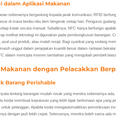
ci dalam Aplikasi Makanan
 sebenarnya bergantung kepada jarak komunikasi. RFID berfungsi pa
esar di mana beribu-ribu item bergerak setiap hari. Pengurus gudan
ap kotak secara manual. Sebaliknya, NFC hanya berfungsi apabila o
kerap melihat teknologi ini digunakan pada pembungkusan barangan. 
al usul produk, atau malah resipi. Bagi syarikat yang sedang memi
asih unggul dalam penjejakan kuantiti besar dalam rantaian bekalan
i NFC dalam mencipta momen tambahan yang mengubah pembeli biasa 
 Makanan dengan Pelacakkan Berp
uk Barang Perishable
yata tentang barangan mudah rosak yang mereka sebenarnya ada, 
 kedai membuat keputusan yang lebih bijak berkenaan apa yang pe
untuk pelanggan. Apabila kedai mengautomatikkan pemeriksaan in
nya dengan jauh lebih cepat. Seterusnya, mereka boleh sama ada 