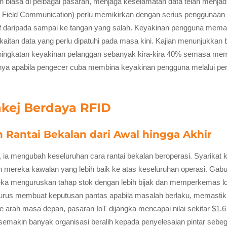
sa di pelbagai pasaran, menjaga keselamatan data telah menjadi i
Field Communication) perlu memikirkan dengan serius penggunaan 
f daripada sampai ke tangan yang salah. Keyakinan pengguna memai
kaitan data yang perlu dipatuhi pada masa kini. Kajian menunjukka
ingkatan keyakinan pelanggan sebanyak kira-kira 40% semasa mem
anya apabila pengecer cuba membina keyakinan pengguna melalui pe
kej Berdaya RFID
 Rantai Bekalan dari Awal hingga Akhir
, ia mengubah keseluruhan cara rantai bekalan beroperasi. Syarikat
mereka kawalan yang lebih baik ke atas keseluruhan operasi. Gabun
ka menguruskan tahap stok dengan lebih bijak dan memperkemas log
engurus membuat keputusan pantas apabila masalah berlaku, memasti
 arah masa depan, pasaran IoT dijangka mencapai nilai sekitar $1.6 
makin banyak organisasi beralih kepada penyelesaian pintar sebegin