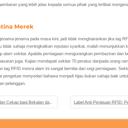
mbaran yang lebih jelas kepada semua pihak yang terlibat mengenai
ntina Merek
ama-jenama pada masa kini, jadi tidak menghairankan jika tag RFID 
au tidak sahaja meningkatkan reputasi syarikat, malah menunjukkan k
adap alam sekitar. Apabila perniagaan mengurangkan pembaziran dan 
pasaran juga. Kajian mendapati sekitar 70 peratus daripada orang ra
 tag RFID mesra alam ini sangat bernilai dari segi perniagaan. S
pengeluar menyedari bahawa menjadi hijau bukan sahaja baik untuk
an pelanggan.
 Bekalan dan Peralatan Perubatan