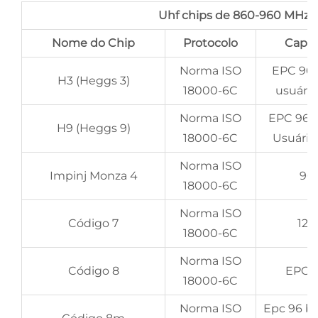
Uhf chips de 860-960 MHz (
Nome do Chip
Protocolo
Capa
Norma ISO
EPC 96-
H3 (Heggs 3)
18000-6C
usuário
Norma ISO
EPC 96-
H9 (Heggs 9)
18000-6C
Usuário
Norma ISO
Impinj Monza 4
96 
18000-6C
Norma ISO
Código 7
128
18000-6C
Norma ISO
Código 8
EPC 1
18000-6C
Norma ISO
Epc 96 bi