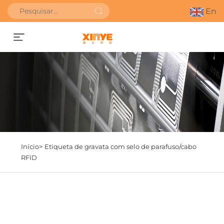
En
Obter orçamento
Início>
Etiqueta de gravata com selo de parafuso/cabo
RFID