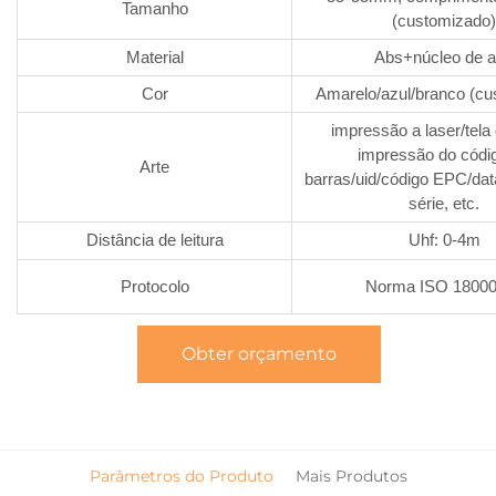
Tamanho
(customizado)
Material
Abs+núcleo de 
Cor
Amarelo/azul/branco (cu
impressão a laser/tela
impressão do códi
Arte
barras/uid/código EPC/da
série, etc.
Distância de leitura
Uhf: 0-4m
Protocolo
Norma ISO 1800
Obter orçamento
Parâmetros do Produto
Mais Produtos