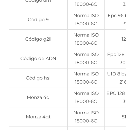
Código 8m
18000-6C
32 
Norma ISO
Epc 96 bi
Código 9
18000-6C
32 
Norma ISO
Código g2il
128
18000-6C
Norma ISO
Epc 128 bi
Código de ADN
18000-6C
3072
Norma ISO
UID 8 byt
Código hsl
18000-6C
216 
Norma ISO
EPC 128 bi
Monza 4d
18000-6C
32 
Norma ISO
Monza 4qt
512
18000-6C