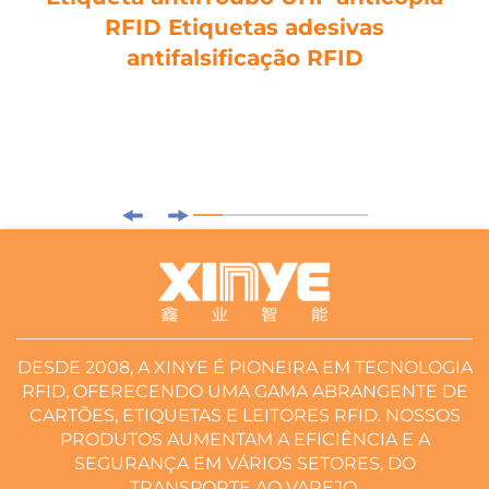
RFID Etiquetas adesivas
antifalsificação RFID
DESDE 2008, A XINYE É PIONEIRA EM TECNOLOGIA
RFID, OFERECENDO UMA GAMA ABRANGENTE DE
CARTÕES, ETIQUETAS E LEITORES RFID. NOSSOS
PRODUTOS AUMENTAM A EFICIÊNCIA E A
SEGURANÇA EM VÁRIOS SETORES, DO
TRANSPORTE AO VAREJO.