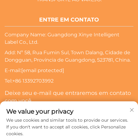
ENTRE EM CONTATO
Company Name: Guangdong Xinye Intelligent
Label Co., Ltd.
Add: Nº 58, Rua Fumin Sul, Town Dalang, Cidade de
Dongguan, Província de Guangdong, 523781, China.
E-mail:
[email protected]
Tel:
+86 13392703992
Deixe seu e-mail que entraremos em contato
com você
We value your privacy
Inscrever-Se
We use cookies and similar tools to provide our services.
If you don't want to accept all cookies, click Personalize
cookies.