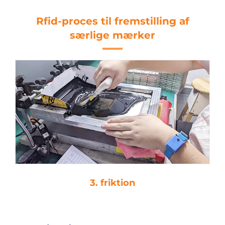
Rfid-proces til fremstilling af
særlige mærker
4. droplim