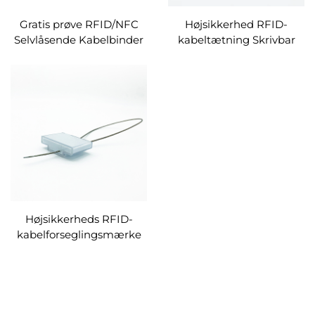
Gratis prøve RFID/NFC
Højsikkerhed RFID-
Selvlåsende Kabelbinder
kabeltætning Skrivbar
Engangs Langrækkende
RFID-trådtætning NFC
stål UHF RFID rustfrit stål
HF RFID-
Kabelbinder
kabelbindermærke
Beholderbolttætning
Højsikkerheds RFID-
kabelforseglingsmærke
Alien H9-chipmærke