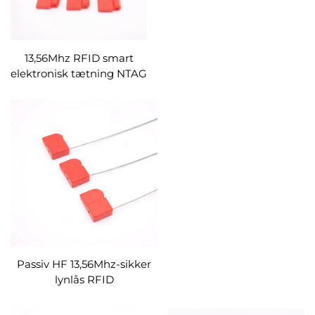
13,56Mhz RFID smart
elektronisk tætning NTAG
213 chip vandmåler tank
lastbil blytætning
kabelbindermærke
Passiv HF 13,56Mhz-sikker
lynlås RFID
kabelbindermærke Plast
RFID-