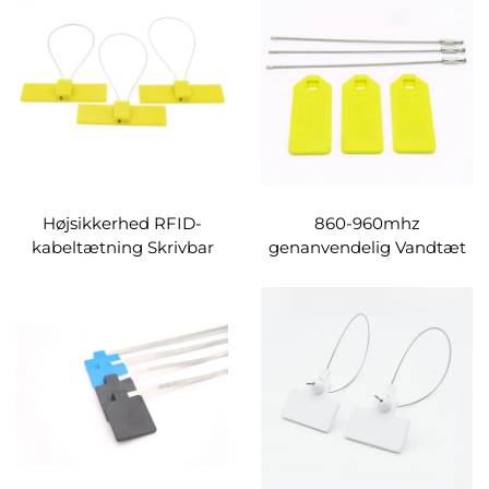
beholderforseglingsmærkat
Højsikkerhed RFID-
860-960mhz
kabeltætning Skrivbar
genanvendelig Vandtæt
RFID-trådtætning NFC
Epoxy RFID Seal Tag NFC
HF RFID-
Zip Tie Cable Label til
kabelbindermærke
lagerstyring
Beholderbolttætning