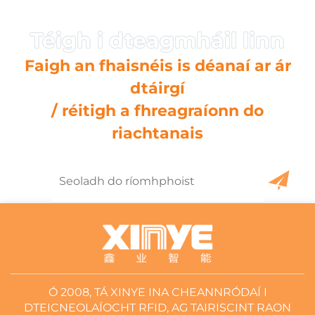
“
Faigh an fhaisnéis is déanaí ar ár
dtáirgí
/ réitigh a fhreagraíonn do
riachtanais
Ó 2008, TÁ XINYE INA CHEANNRÓDAÍ I
DTEICNEOLAÍOCHT RFID, AG TAIRISCINT RAON