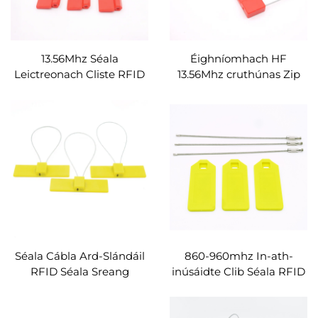
13.56Mhz Séala
Éighníomhach HF
Leictreonach Cliste RFID
13.56Mhz cruthúnas Zip
NTAG 213 Sliseanna
RFID Cábla Ceangail Clib
Méadar Uisce umar
Plaisteach RFID
Trucail Luaidhe Séala
Coimeádán Séala Clib
Ceangail Cábla
Lipéad
Séala Cábla Ard-Slándáil
860-960mhz In-ath-
RFID Séala Sreang
inúsáidte Clib Séala RFID
Inscríofa RFID NFC HF
Epocsa uiscedhíonach
RFID Cábla Ceangail Tag
NFC Lipéad Cábla