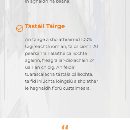
in aghaidh na bliana.
Tástáil Táirge
An táirge a sholáthraímid 100%
Cigireachta iomlán, tá os cionn 20
pearsanra rialaithe cáilíochta
againn, freagra iar-díolacháin 24
uair an chloig, An féidir
tuarascálacha tástála cáilíochta,
taifid iniúchta loingsiú a sholáthar
le haghaidh fíorú custaiméara.