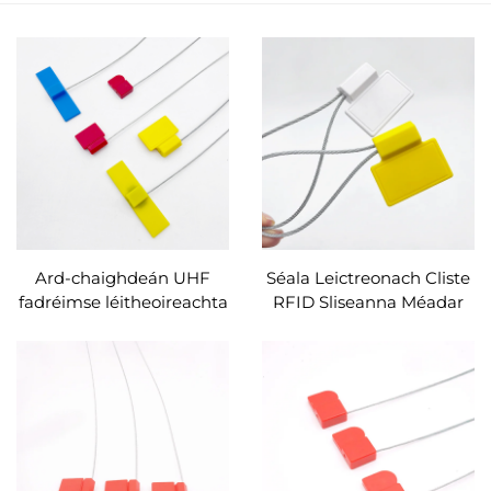
Ard-chaighdeán UHF
Séala Leictreonach Cliste
fadréimse léitheoireachta
RFID Sliseanna Méadar
achar léitheoireachta
Uisce umar Truck
RFID miotail Cábla Séala
Luaidhe Séala Cábla
Ceangail Clib Priontáil
Ceangail Clib
síoda Clib Lógó cliste le
haghaidh bainistíochta
sócmhainní