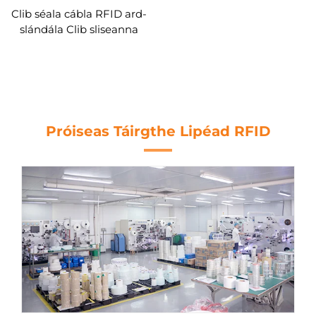
Clib séala cábla RFID ard-
slándála Clib sliseanna
eachtrannach H9
Próiseas Táirgthe Lipéad RFID