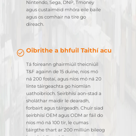
Nintendo, Sega, DNP, Tmoney
agus custaiméid mhóra eile baile
agus os comhair na tíre go
díreach.
Oibrithe a bhfuil Taithí acu
Tá foireann ghairmiúil theicniúil
T&F againn de 15 duine, níos mó
ná 200 fostaí, agus níos mó ná 20
línte táirgeachta go hiomlán
uathoibríoch. Seirbhísí aon-stad a
sholáthar maidir le dearadh,
forbairt agus táirgeadh. Chuir siad
seirbhísí OEM agus ODM ar fáil do
níos mó ná 100 tír, le cumas
táirgthe thart ar 200 milliún bileog