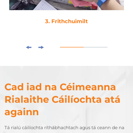
3. Frithchuimilt
Cad iad na Céimeanna
Rialaithe Cáilíochta atá
againn
Tá rialú cáilíochta ríthábhachtach agus tá ceann de na