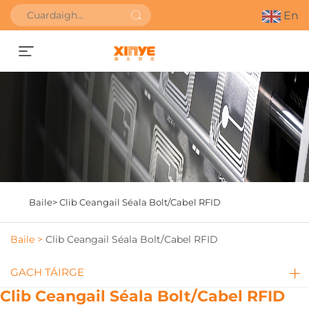
En
Faigh Uathbhreithniú
Baile>
Clib Ceangail Séala Bolt/Cabel RFID
Baile >
Clib Ceangail Séala Bolt/Cabel RFID
GACH TÁIRGE
Clib Ceangail Séala Bolt/Cabel RFID