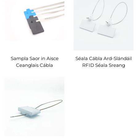
Coimeádán Séala Bolta
Ceangail Zip do
Bhainistíocht Stórais
Sampla Saor in Aisce
Séala Cábla Ard-Slándáil
Ceanglais Cábla
RFID Séala Sreang
Féinghlasála RFID/NFC
Inscríofa RFID NFC HF
Indiúscartha
RFID Cábla Ceangail Tag
Fadréimseach Cruach
Coimeádán Séala Bolta
UHF RFID Ceangail Cábla
Cruach Dhosmálta