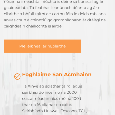
nósanna imeachta iniúchta is déine sa tionscal ag ár
gcuideachta. Tá feabhas leanúnach déanta ag ár n-
oibrithe a bhfuil taithí acu orthu féin le deich mbliana
anuas chun a chinntiú go gcomhlíonann ár dtáirgí na
caighdeáin cháilíochta is airde.
Plé leibhéal ár nEolaithe
Foghlaime San Acmhainn
Tá Xinye ag soláthar táirgí agus
seirbhísí do níos mó ná 2000
custaiméad in níos mó ná 100 tír
thar na 16 bliana seo caite.
Seirbhíodh Huawei, Foxconn, TCL,