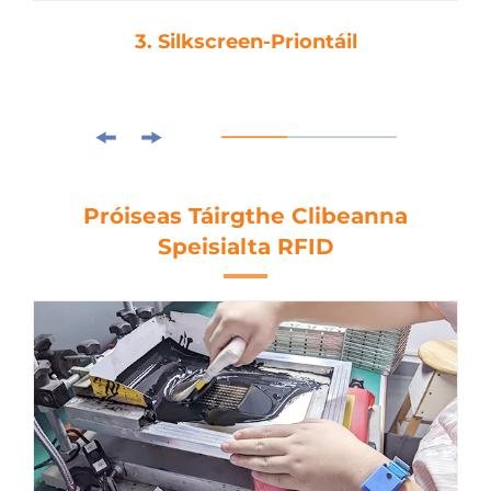
3. Silkscreen-Priontáil
Próiseas Táirgthe Clibeanna
Speisialta RFID