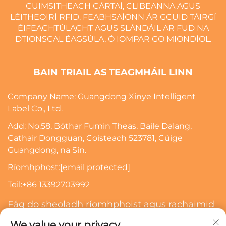
CUIMSITHEACH CÁRTAÍ, CLIBEANNA AGUS
LÉITHEOIRÍ RFID. FEABHSAÍONN ÁR GCUID TÁIRGÍ
ÉIFEACHTÚLACHT AGUS SLÁNDÁIL AR FUD NA
DTIONSCAL ÉAGSÚLA, Ó IOMPAR GO MIONDÍOL.
BAIN TRIAIL AS TEAGMHÁIL LINN
Company Name: Guangdong Xinye Intelligent
Label Co., Ltd.
Add: No.58, Bóthar Fumin Theas, Baile Dalang,
Cathair Dongguan, Coisteach 523781, Cúige
Guangdong, na Sín.
Ríomhphost:
[email protected]
Teil:
+86 13392703992
Fág do sheoladh ríomhphoist agus rachaimid
i dteagmháil leat
We value your privacy