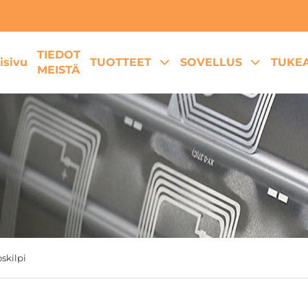
TIEDOT
isivu
TUOTTEET
SOVELLUS
TUKE
MEISTÄ
oskilpi