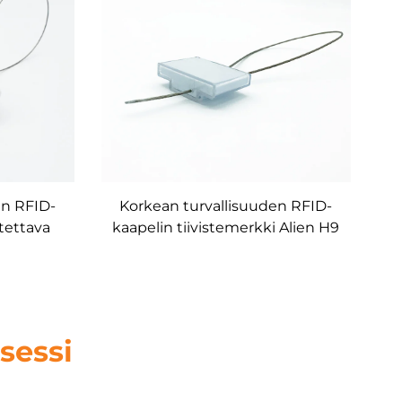
en RFID-
Korkean turvallisuuden RFID-
itettava
kaapelin tiivistemerkki Alien H9
 HF RFID-
-sirutunniste
 säiliön
sessi