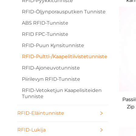
kan
RFID-Pyykkitunniste
me
RFID-Öljynporausputken Tunniste
silk
ABS RFID-Tunniste
RFID FPC-Tunniste
RFID-Puun Kynsitunniste
RFID-Pultti-/kaapelitiivistetunniste
RFID-Ajoneuvotunniste
Piirilevyn RFID-Tunniste
RFID-Vetoketjun Kaapelisiteiden
Tunniste
Passi
Zip
RFID-Eläintunniste
RFID-Lukija