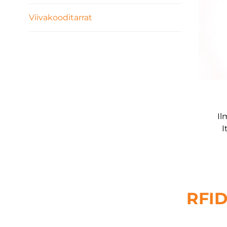
Viivakooditarrat
Il
I
K
ka
ruos
RFID