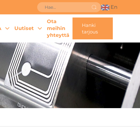
En
Ota
Hanki
A
Uutiset
meihin
tarjous
yhteyttä