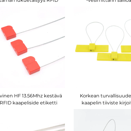
taman lukuetäisyys RFID
-vesimittarin säili
talli Cable Seal Tie Tag
lyijytiivisteen kaapel
kipainatus Logo smart Tag
omaisuudenhallintaan
ivinen HF 13.56Mhz kestävä
Korkean turvallisuud
 RFID kaapeliside etiketti
kaapelin tiiviste kirjo
Muovinen RFID-säiliön
RFID-johtotiiviste NFC
tiivisteen etiketti
kaapelin nippusiteetin
pulttitiiviste