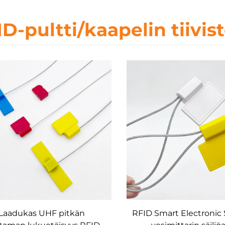
D-pultti/kaapelin tiivis
Laadukas UHF pitkän
RFID Smart Electronic 