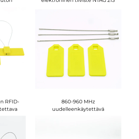
öauton
elektroninen tiiviste NTAG 213
isiteet
siruvesimittarin säiliöauton
lyijytiiviste kaapelin nippusiteet
en RFID-
860-960 MHz
itettava
uudelleenkäytettävä
 HF RFID-
vedenpitävä epoksi RFID-
 säiliön
tiivistelappu NFC
vetoketjullinen kaapelitarra
varastonhallintaan