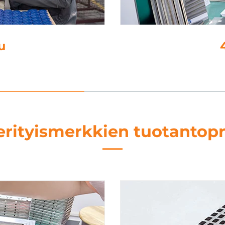
4. laminointi
erityismerkkien tuotantopr