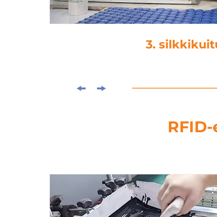
3. silkkikuitu
RFID-