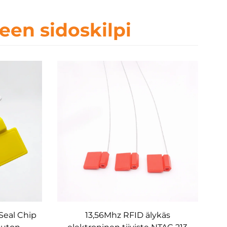
teen sidoskilpi
Seal Chip
13,56Mhz RFID älykäs