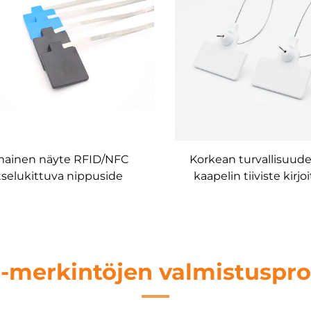
mainen näyte RFID/NFC
Korkean turvallisuud
tselukittuva nippuside
kaapelin tiiviste kirjo
ertakäyttöinen pitkän
RFID-johtotiiviste NFC
ntaman teräs UHF RFID
kaapelin nippusiteetin
tumattomasta teräksestä
pulttitiiviste
valmistettu nippuside
-merkintöjen valmistuspro