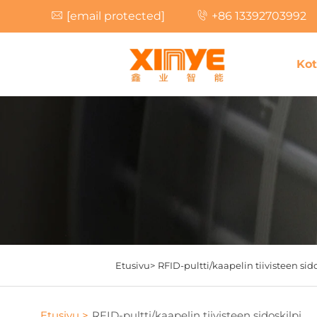
[email protected]
+86 13392703992
Kot
Etusivu>
RFID-pultti/kaapelin tiivisteen sid
Etusivu >
RFID-pultti/kaapelin tiivisteen sidoskilpi