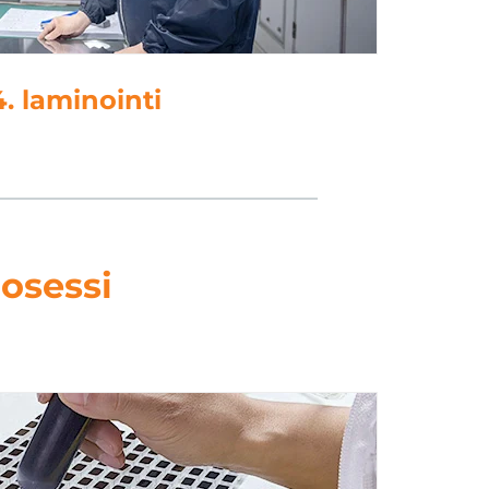
5. lävistys
osessi