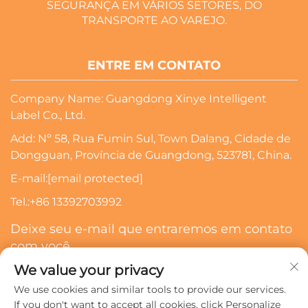
SEGURANÇA EM VÁRIOS SETORES, DO
TRANSPORTE AO VAREJO.
ENTRE EM CONTATO
Company Name: Guangdong Xinye Intelligent
Label Co., Ltd.
Add: Nº 58, Rua Fumin Sul, Town Dalang, Cidade de
Dongguan, Província de Guangdong, 523781, China.
E-mail:
[email protected]
Tel.:
+86 13392703992
Deixe seu e-mail que entraremos em contato
com você
We value your privacy
Inscrever-Se
We use cookies and similar tools to provide our services.
If you don't want to accept all cookies, click Personalize