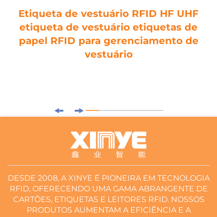
Etiqueta de vestuário RFID HF UHF
etiqueta de vestuário etiquetas de
papel RFID para gerenciamento de
vestuário
DESDE 2008, A XINYE É PIONEIRA EM TECNOLOGIA
RFID, OFERECENDO UMA GAMA ABRANGENTE DE
CARTÕES, ETIQUETAS E LEITORES RFID. NOSSOS
PRODUTOS AUMENTAM A EFICIÊNCIA E A