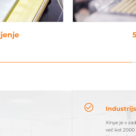
ljenje
5
Industrij
Xinye je v zad
več kot 2000 