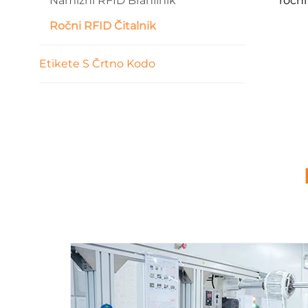
Namizni RFID Branilnik
ročni
Ročni RFID Čitalnik
Etikete S Črtno Kodo