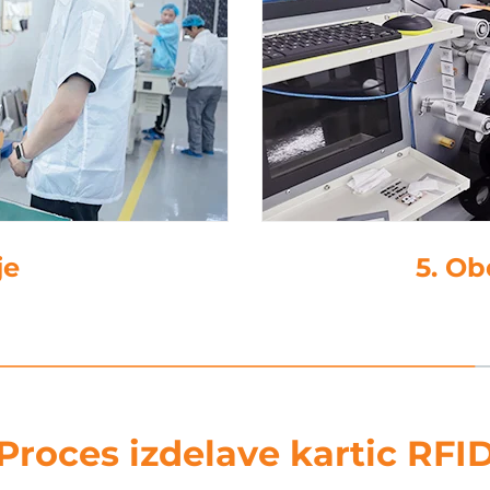
je
5. Ob
Proces izdelave kartic RFI