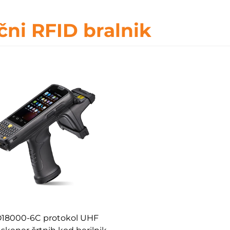
čni RFID bralnik
O18000-6C protokol UHF