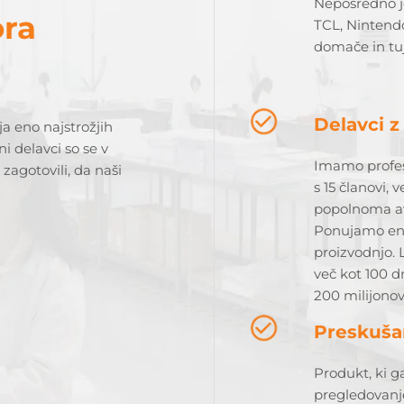
Neposredno j
ora
TCL, Nintend
domače in tuj
Delavci z
ja eno najstrožjih
i delavci so se v
Imamo profes
zagotovili, da naši
s 15 članovi, 
popolnoma avt
Ponujamo enoč
proizvodnjo.
več kot 100 d
200 milijonov 
Preskuša
Produkt, ki 
pregledovanj