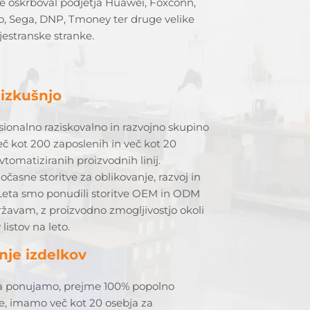
e oskrboval podjetja Huawei, Foxconn,
o, Sega, DNP, Tmoney ter druge velike
estranske stranke.
 izkušnjo
ionalno raziskovalno in razvojno skupino
več kot 200 zaposlenih in več kot 20
omatiziranih proizvodnih linij.
asne storitve za oblikovanje, razvoj in
 Leta smo ponudili storitve OEM in ODM
ržavam, z proizvodno zmogljivostjo okoli
listov na leto.
nje izdelkov
ga ponujamo, prejme 100% popolno
e, imamo več kot 20 osebja za