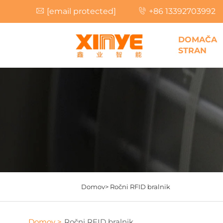
[email protected]
+86 13392703992
DOMAČA
STRAN
Domov>
Ročni RFID bralnik
Domov >
Ročni RFID bralnik