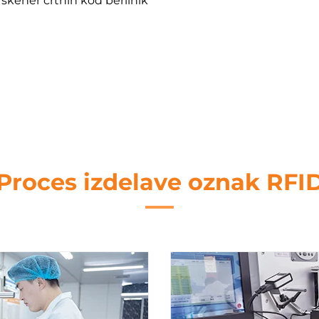
 skener črtnih kod berilnik
za zbiranje podatkov
Proces izdelave oznak RFI