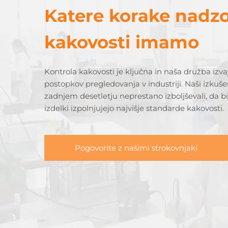
Katere korake nadz
kakovosti imamo
Kontrola kakovosti je ključna in naša družba izva
postopkov pregledovanja v industriji. Naši izkušen
zadnjem desetletju neprestano izboljševali, da bi 
izdelki izpolnjujejo najvišje standarde kakovosti.
Pogovorite z našimi strokovnjaki