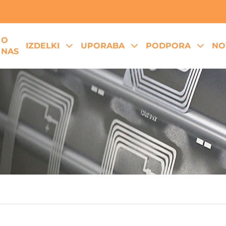
O
IZDELKI
UPORABA
PODPORA
NO
NAS