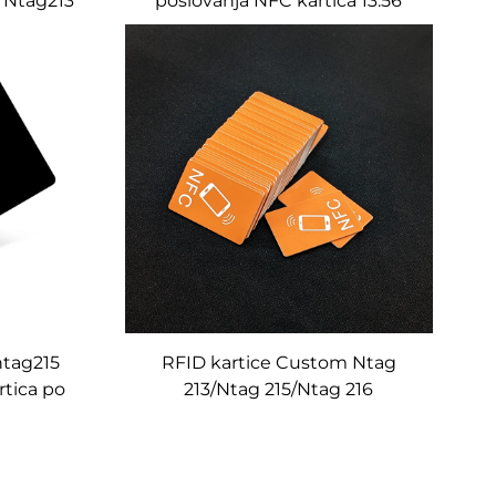
d Ntag213
poslovanja NFC kartica 13.56
atsapp
MHz RFID
artice
ntag215
RFID kartice Custom Ntag
rtica po
213/Ntag 215/Ntag 216
Chip13.56MHz Mini NFC kartica
LOGO natisnljiva