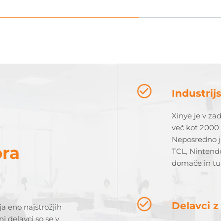
Industrij
Xinye je v zad
več kot 2000 
Neposredno j
ora
TCL, Nintend
domače in tuj
Delavci z
ja eno najstrožjih
i delavci so se v