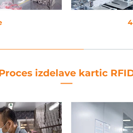
je
5. Ob
Proces izdelave kartic RFI