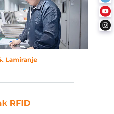
5. Cevljenje
ak RFID