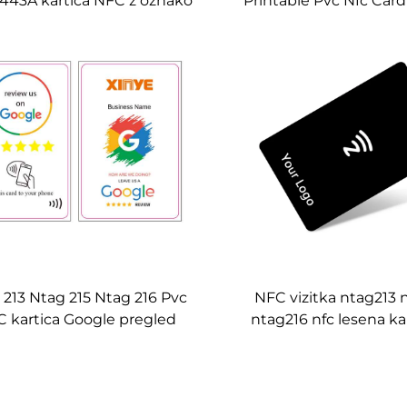
443A kartica NFC z oznako
Printable Pvc Nfc Car
ag213, Ntag215, Ntag216,
Ntag215 Ntag216 Wh
enco 13,56 MHz, za izdelavo
Google Review Nfc k
ri (OEM), črna PVC kartica
brez tiskanja
 213 Ntag 215 Ntag 216 Pvc
NFC vizitka ntag213 
 kartica Google pregled
ntag216 nfc lesena ka
meri