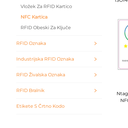
ISO14
Vložek Za RFID Kartico
Nt
frekv
NFC Kartica
po me
RFID Obeski Za Ključe
RFID Oznaka
Industrijska RFID Oznaka
RFID Živalska Oznaka
RFID Bralnik
Ntag
NFC
Etikete S Črtno Kodo