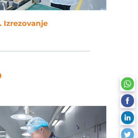
delava podatkov
D