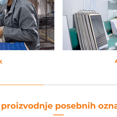
e
 proizvodnje posebnih ozn