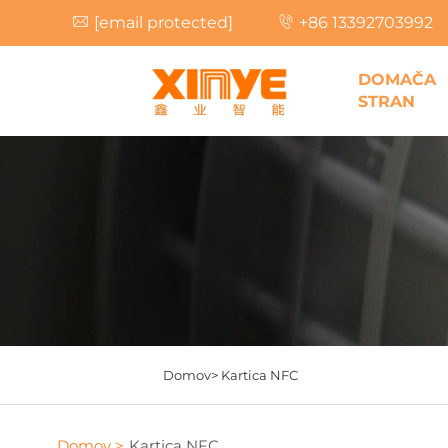
[email protected]
+86 13392703992
DOMAČA
STRAN
Domov>
Kartica NFC
Domov >
Kartica NFC