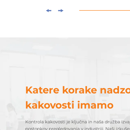
Katere korake nadz
kakovosti imamo
Kontrola kakovosti je ključna in naša družba izva
postopkov pregledovanja v industriji. Naši izkušen