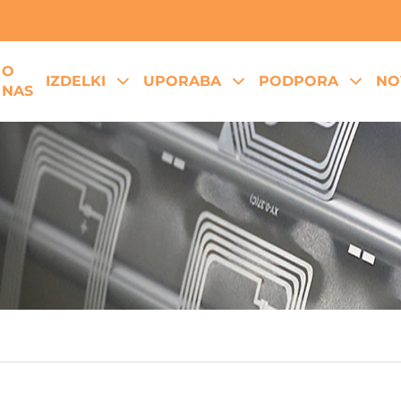
O
IZDELKI
UPORABA
PODPORA
NO
NAS