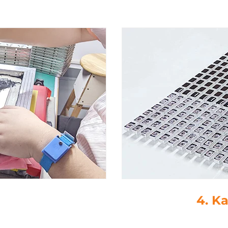
ljenje
5