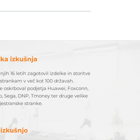
ska izkušnja
njih 16 letih zagotovil izdelke in storitve
strankam v več kot 100 državah.
e oskrboval podjetja Huawei, Foxconn,
o, Sega, DNP, Tmoney ter druge velike
estranske stranke.
 izkušnjo