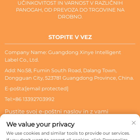
UČINKOVITOST IN VARNOST V RAZLIČNIH
PANOGAH, OD PREVOZA DO TRGOVINE NA
DROBNO.
STOPITE V VEZ
Company Name: Guangdong Xinye Intelligent
Label Co., Ltd.
Add: No.58, Fumin South Road, Dalang Town,
Dongguan City, 523781 Guangdong Province, China.
E-pošta:
[email protected]
Tel:
+86 13392703992
Pustite svoj e-poštni naslov in z vami
skontaktiramo
We value your privacy
We use cookies and similar tools to provide our services.
Naroči Se