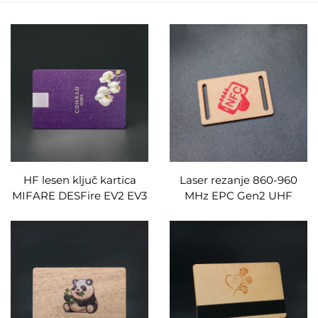
HF lesen ključ kartica
Laser rezanje 860-960
MIFARE DESFire EV2 EV3
MHz EPC Gen2 UHF
RFID kartice z javorom,
UCODE 8 vodoodporne
bambusom, brezo,
trajne RFID lesene kartice
pepelom, češnjo, črnim
po meri
orehom, sapelem in
hrastom