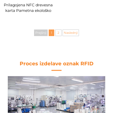
Prilagojena NFC drevesna
karta Pametna ekološko
prijazna NFC MIFARE
DESFire EV1 4K Drevesna
karta
Prejšnji
1
2
Naslednji
Proces izdelave oznak RFID