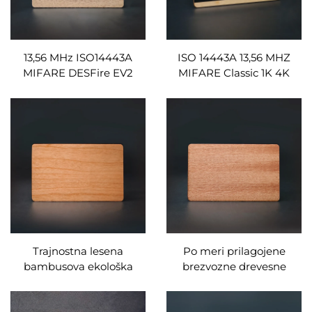
13,56 MHz ISO14443A
ISO 14443A 13,56 MHZ
MIFARE DESFire EV2
MIFARE Classic 1K 4K
visokozaščitene plačilne
lesene NFC vizitke,
in nadzorne dostopne
prazne RFID lesene
RFID lesene kartice po
kartice za izdelavo
meri
programov zvestobe
Trajnostna lesena
Po meri prilagojene
bambusova ekološka
brezvozne drevesne
NTAG213 RFID kartica za
hotelne ključne kartice,
dostop v boutique hotel,
vodoodporne, frekvenca