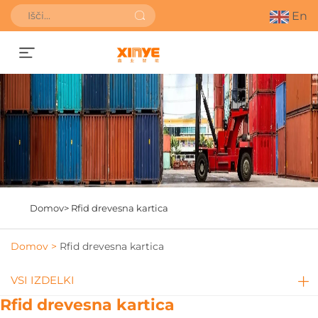
En
Pridobite ponudbo
Domov>
Rfid drevesna kartica
Domov >
Rfid drevesna kartica
VSI IZDELKI
Rfid drevesna kartica