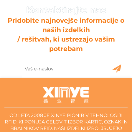
Pridobite najnovejše informacije o
naših izdelkih
/ rešitvah, ki ustrezajo vašim
potrebam
OD LETA 2008 JE XINYE PIONIR V TEHNOLOGIJI
RFID, KI PONUJA CELOVIT IZBOR KARTIC, OZNAK IN
BRALNIKOV RFID. NAŠI IZDELKI IZBOLJŠUJEJO