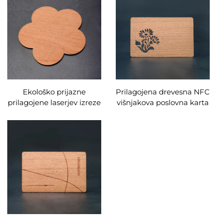
kurort in hotel z NFC
13,56 MHz, čip UTLC 17PF
tehnologijo
50PF za poslovno
uporabo
Ekološko prijazne
Prilagojena drevesna NFC
prilagojene laserjev izreze
višnjakova poslovna karta
walnut RFID Drevene
izrežena po meri darilna
Poslovne Karte NFC
različica RFID drevena
Vmesnik Vodoodporen
karta
13.56MHz Frekvenca