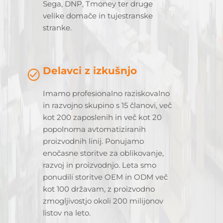
Sega, DNP, Tmoney ter druge
velike domače in tujestranske
stranke.
Delavci z izkušnjo
Imamo profesionalno raziskovalno
in razvojno skupino s 15 članovi, več
kot 200 zaposlenih in več kot 20
popolnoma avtomatiziranih
proizvodnih linij. Ponujamo
enočasne storitve za oblikovanje,
razvoj in proizvodnjo. Leta smo
ponudili storitve OEM in ODM več
kot 100 državam, z proizvodno
zmogljivostjo okoli 200 milijonov
listov na leto.