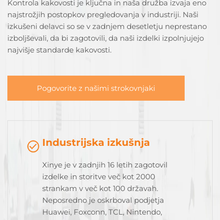
Kontrola kakovosti je ključna in naša družba izvaja eno
najstrožjih postopkov pregledovanja v industriji. Naši
izkušeni delavci so se v zadnjem desetletju neprestano
izboljševali, da bi zagotovili, da naši izdelki izpolnjujejo
najvišje standarde kakovosti.
Pogovorite z našimi strokovnjaki
Industrijska izkušnja
Xinye je v zadnjih 16 letih zagotovil
izdelke in storitve več kot 2000
strankam v več kot 100 državah.
Neposredno je oskrboval podjetja
Huawei, Foxconn, TCL, Nintendo,