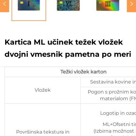
Kartica ML učinek težek vložek
dvojni vmesnik pametna po meri
Težki vložek karton
Sestavina kovine in
Vložek
Pogon s prožnim k
materialom (F
Logotip in ozad
ML+Ofsetni ti
(Izbirna možnost
Površinska tekstura in