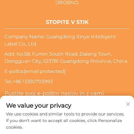
DROBNO.
STOPITE V STIK
Company Name: Guangdong Xinye Intelligent
Label Co., Ltd.
Add: No.58, Fumin South Road, Dalang Town,
Dongguan City, 523781 Guangdong Province, China.
E-pošta:
[email protected]
Tel.:
+86 13392703992
Pustite svoj e-poštni naslov in z vami
skontaktiramo
We value your privacy
We use cookies and similar tools to provide our services.
Naročite Se
If you don't want to accept all cookies, click Personalize
cookies.