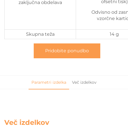
ofsetni tisk)
zaključna obdelava
Odvisno od zas
vzorčne karti
Skupna teža
14 g
Pridobite ponudbo
Parametri izdelka
Več izdelkov
Več izdelkov