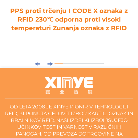
PPS proti trčenju I CODE X oznaka z
RFID 230℃ odporna proti visoki
temperaturi Zunanja oznaka z RFID
OD LETA 2008 JE XINYE PIONIR V TEHNOLOGIJI
RFID, KI PONUJA CELOVIT IZBOR KARTIC, OZNAK IN
BRALNIKOV RFID. NAŠI IZDELKI IZBOLJŠUJEJO
UČINKOVITOST IN VARNOST V RAZLIČNIH
PANOGAH, OD PREVOZA DO TRGOVINE NA