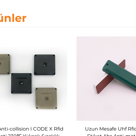
ünler
nti-collision I CODE X Rfid
Uzun Mesafe Uhf Rfi