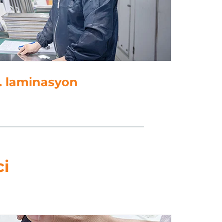
. yumruklama
ci