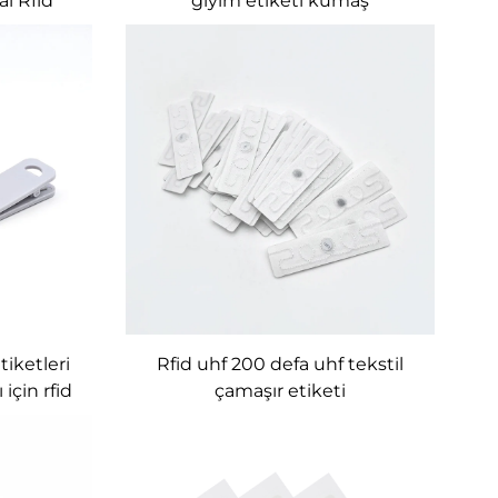
l Rfid
giyim etiketi kumaş
-928mhz
tiketleri
Rfid uhf 200 defa uhf tekstil
için rfid
çamaşır etiketi