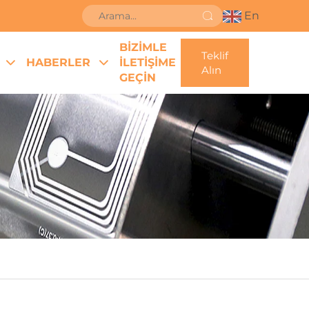
En
BİZİMLE
Teklif
HABERLER
İLETİŞİME
Alın
GEÇİN