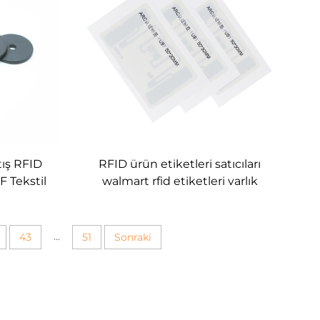
ış RFID
RFID ürün etiketleri satıcıları
F Tekstil
walmart rfid etiketleri varlık
Çamaşır
yönetimi uid envanter takibi
ğme Giysi
için rfid etiketleri
...
43
51
Sonraki