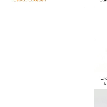
Barkod Etiketleri
Eti
Diren
EAS
k
yön