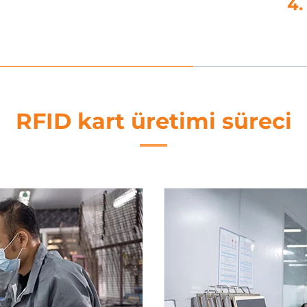
sme
5
RFID kart üretimi süreci