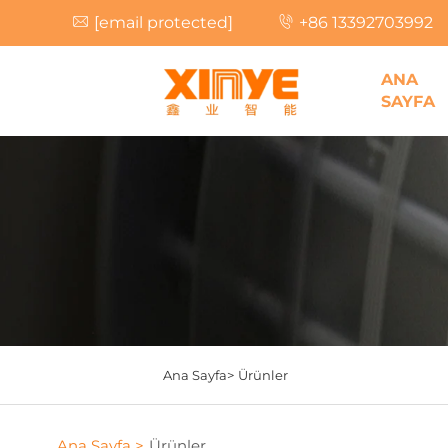
[email protected]
+86 13392703992
ANA
SAYFA
Ana Sayfa>
Ürünler
Ana Sayfa >
Ürünler