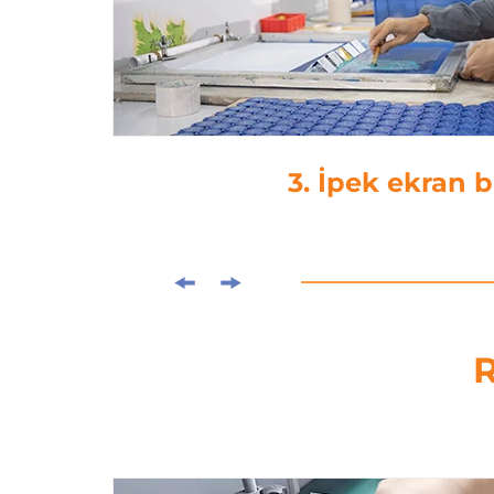
4. laminasy
R