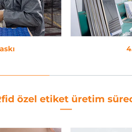
on
5
fid özel etiket üretim süre