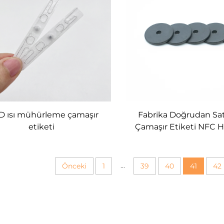
D ısı mühürleme çamaşır
Fabrika Doğrudan Sat
etiketi
Çamaşır Etiketi NFC H
Kumaş Su Geçirmez 
Etiketi Yıkanabilir Dü
Etiketi Etiketi
...
Önceki
1
39
40
41
42