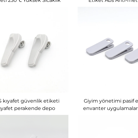
keti 230℃ Yüksek Sıcaklık
Etiket Abs Anti-meta
ci Harici Etiket Rfid Etiketi
Etiket Monza R6 902
 kıyafet güvenlik etiketi
Giyim yönetimi pasif e
ıyafet perakende depo
envanter uygulamaları 
etimi için hırsızlık karşıtı
klip etiketleri