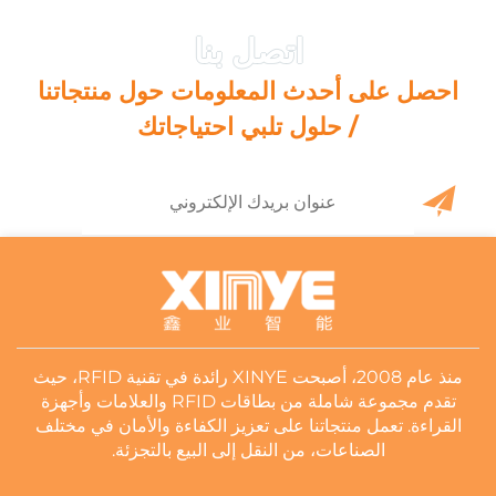
احصل على أحدث المعلومات حول منتجاتنا
/ حلول تلبي احتياجاتك
منذ عام 2008، أصبحت XINYE رائدة في تقنية RFID، حيث
تقدم مجموعة شاملة من بطاقات RFID والعلامات وأجهزة
القراءة. تعمل منتجاتنا على تعزيز الكفاءة والأمان في مختلف
الصناعات، من النقل إلى البيع بالتجزئة.