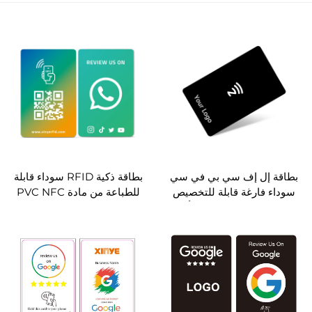
بطاقة إل إف سي بي في سي
بطاقة ذكية RFID سوداء قابلة
سوداء فارغة قابلة للتخصيص
للطباعة من مادة PVC NFC
حسب الطلب من شركة أوم،
بطاقة Ntag213 Ntag215
متوافقة مع معيار آي إس أو
Ntag216 مراجعة واتس آب
١٤٤٤٣-أ، قابلة لإعادة الكتابة،
جوجل لبطاقات NFC
بنوعية إن تاغ ٢١٣ أو إن تاغ ٢١٥
أو إن تاغ ٢١٦، تردّد ١٣,٥٦
ميجاهرتز