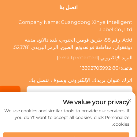
اتصل بنا
Company Name: Guangdong Xinye Intelligent
Label Co., Ltd.
Add: رقم 58، طريق فومين الجنوبي، بلدة دالانغ، مدينة
دونغقوان، مقاطعة قوانغدونغ، الصين، الرمز البريدي 523781.
البريد الإلكتروني:
[email protected]
هاتف:
+86 13392703992
اترك عنوان بريدك الإلكتروني وسوف نتصل بك
الاشتراك
We value your privacy
We use cookies and similar tools to provide our services. If
you don't want to accept all cookies, click Personalize
حقوق النشر © 2024 شركة قوانغدونغ شينيي للعلامات الذكية المحدودة.
جميع الحقوق محفوظة.
سياسة الخصوصية
cookies.