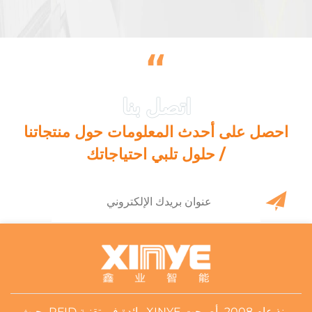
“
احصل على أحدث المعلومات حول منتجاتنا
/ حلول تلبي احتياجاتك
منذ عام 2008، أصبحت XINYE رائدة في تقنية RFID، حيث