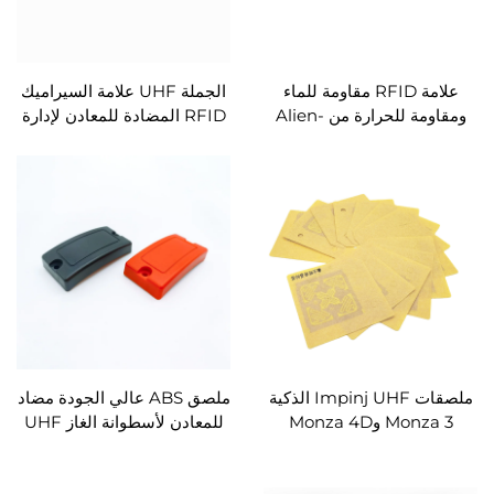
علامة RFID مقاومة للماء
الجملة UHF علامة السيراميك
ومقاومة للحرارة من Alien-
RFID المضادة للمعادن لإدارة
Higg9 مع درجة عالية من
الأصول
مقاومة درجات الحرارة العالية،
ملصق خارجي.
ملصقات Impinj UHF الذكية
ملصق ABS عالي الجودة مضاد
Monza 3 وMonza 4D
للمعادن لأسطوانة الغاز UHF
وMonza 4E وMonza 4QT
RFID عينة مجانية لإدارة
وMonza R6 RFID مخصصة
سجلات استخدام أسطوانة الغاز