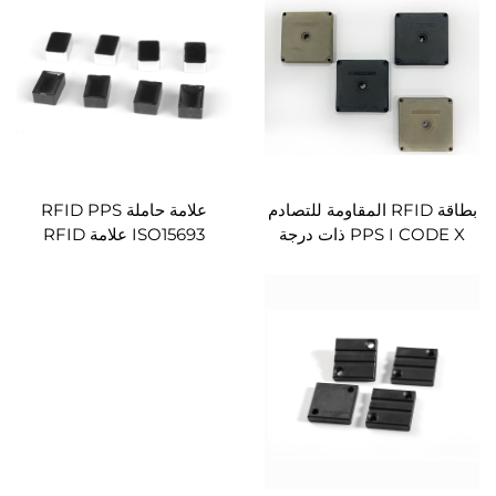
للمراقبة الصناعية
بطاقة RFID المقاومة للتصادم
علامة حاملة RFID PPS
PPS I CODE X ذات درجة
ISO15693 علامة RFID
الحرارة العالية 230℃، بطاقة
الصناعية علامة RFID للمنصات
RFID للاستخدام الخارجي
الصغيرة حياة غير محدودة