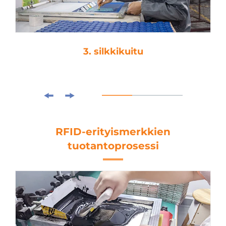
4. laminointi
RFID-erityismerkkien
tuotantoprosessi