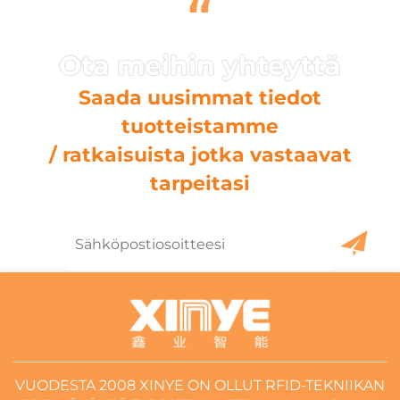
“
Saada uusimmat tiedot
tuotteistamme
/ ratkaisuista jotka vastaavat
tarpeitasi
VUODESTA 2008 XINYE ON OLLUT RFID-TEKNIIKAN