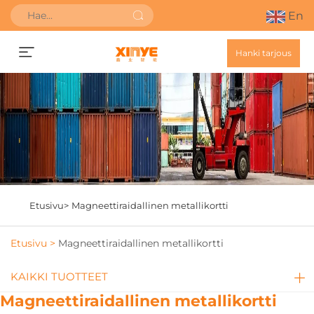
En
Hanki tarjous
Etusivu>
Magneettiraidallinen metallikortti
Etusivu >
Magneettiraidallinen metallikortti
KAIKKI TUOTTEET
Magneettiraidallinen metallikortti