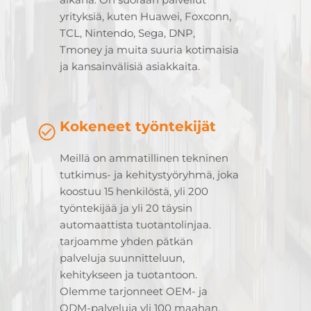
yrityksiä, kuten Huawei, Foxconn,
TCL, Nintendo, Sega, DNP,
Tmoney ja muita suuria kotimaisia
ja kansainvälisiä asiakkaita.
Kokeneet työntekijät
Meillä on ammatillinen tekninen
tutkimus- ja kehitystyöryhmä, joka
koostuu 15 henkilöstä, yli 200
työntekijää ja yli 20 täysin
automaattista tuotantolinjaa.
tarjoamme yhden pätkän
palveluja suunnitteluun,
kehitykseen ja tuotantoon.
Olemme tarjonneet OEM- ja
ODM-palveluja yli 100 maahan,