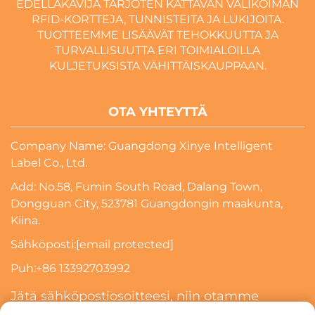
EDELLÄKÄVIJÄ TARJOTEN KATTAVAN VALIKOIMAN
RFID-KORTTEJA, TUNNISTEITA JA LUKIJOITA.
TUOTTEEMME LISÄÄVÄT TEHOKKUUTTA JA
TURVALLISUUTTA ERI TOIMIALOILLA
KULJETUKSISTA VÄHITTÄISKAUPPAAN.
OTA YHTEYTTÄ
Company Name: Guangdong Xinye Intelligent
Label Co., Ltd.
Add: No.58, Fumin South Road, Dalang Town,
Dongguan City, 523781 Guangdongin maakunta,
Kiina.
Sähköposti:
[email protected]
Puh:
+86 13392703992
Jätä sähköpostiosoitteesi, niin otamme
sinuun yhteyttä