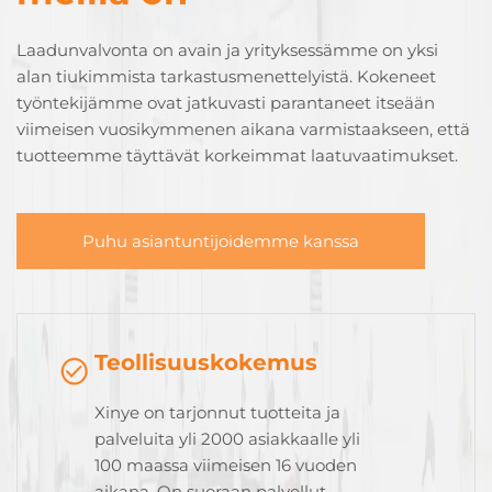
Laadunvalvonta on avain ja yrityksessämme on yksi
alan tiukimmista tarkastusmenettelyistä. Kokeneet
työntekijämme ovat jatkuvasti parantaneet itseään
viimeisen vuosikymmenen aikana varmistaakseen, että
tuotteemme täyttävät korkeimmat laatuvaatimukset.
Puhu asiantuntijoidemme kanssa
Teollisuuskokemus
Xinye on tarjonnut tuotteita ja
palveluita yli 2000 asiakkaalle yli
100 maassa viimeisen 16 vuoden
aikana. On suoraan palvellut