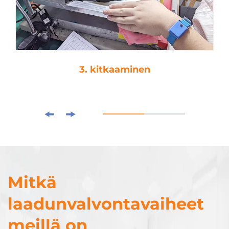
4. tippaamat
Mitkä
laadunvalvontavaiheet
meillä on