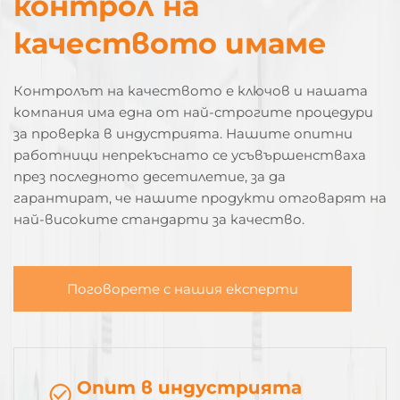
контрол на
качеството имаме
Контролът на качеството е ключов и нашата
компания има една от най-строгите процедури
за проверка в индустрията. Нашите опитни
работници непрекъснато се усъвършенстваха
през последното десетилетие, за да
гарантират, че нашите продукти отговарят на
най-високите стандарти за качество.
Поговорете с нашия експерти
Опит в индустрията