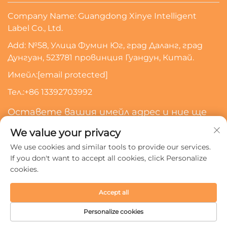
Company Name: Guangdong Xinye Intelligent
Label Co., Ltd.
Add: №58, Улица Фумин Юг, град Даланг, град
Дунгуан, 523781 провинция Гуандун, Китай.
Имейл:
[email protected]
Тел.:
+86 13392703992
Оставете вашия имейл адрес и ние ще
се свържем с вас
We value your privacy
We use cookies and similar tools to provide our services.
Абонирайте Се
If you don't want to accept all cookies, click Personalize
cookies.
Всички права запазени © 2024 Guangdong Xinye
Accept all
Intelligent Label Co., Ltd.
Политика за поверителност
Personalize cookies