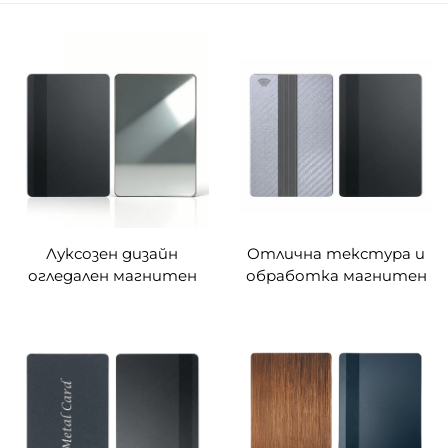
Луксозен дизайн
Отлична текстура и
огледален магнитен
обработка магнитен
запис метален лицев
запис метален лицев
карта
карта