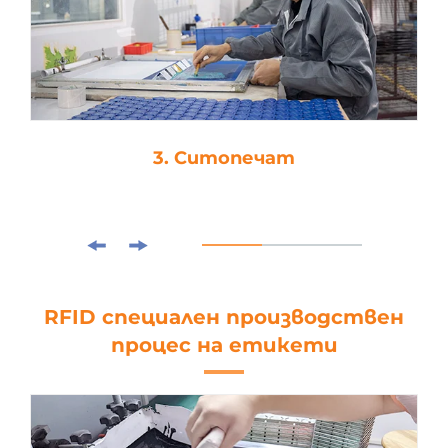
3. Ситопечат
RFID специален производствен
процес на етикети