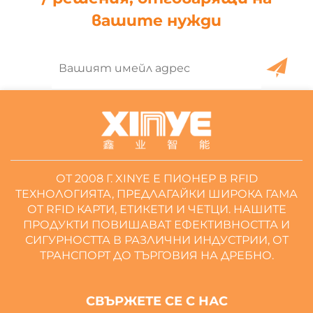
вашите нужди
ОТ 2008 Г. XINYE Е ПИОНЕР В RFID
ТЕХНОЛОГИЯТА, ПРЕДЛАГАЙКИ ШИРОКА ГАМА
ОТ RFID КАРТИ, ЕТИКЕТИ И ЧЕТЦИ. НАШИТЕ
ПРОДУКТИ ПОВИШАВАТ ЕФЕКТИВНОСТТА И
СИГУРНОСТТА В РАЗЛИЧНИ ИНДУСТРИИ, ОТ
ТРАНСПОРТ ДО ТЪРГОВИЯ НА ДРЕБНО.
СВЪРЖЕТЕ СЕ С НАС