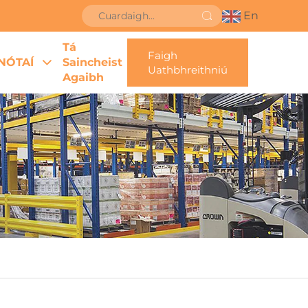
En
Tá
Faigh
NÓTAÍ
Saincheist
Uathbhreithniú
Agaibh