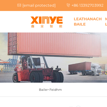
[email protected]
+86 13392703992
LEATHANACH
BAILE
Baile>
Feidhm