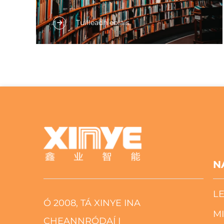
Tá scagán ann don ealaíon agus tá sé
Tuilleadh eolais
mar phróblám gur cailleadh am beag
den ama ag na leabharlannaí i gcás ordú
agus srianta an leabhar.
N
L
Ó 2008, TÁ XINYE INA
MI
CHEANNRÓDAÍ I