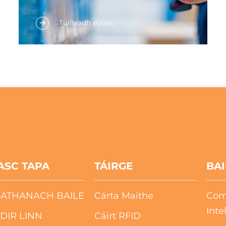
Faisnéis Chur Faoi Ghlas Bhróin Anti-
Tuilleadh eolais
Fake Cúlra ar Bhainne Tá cuid mhór den
bpróiseas phróiseas bainne ag cur béil ar
fud na mball. Níl ann rudaí teicniúla
ardchuspóireachta. In éineacht leis sin,
bíonn an-béil againn go bhfuil sé ró-
easca a dhéanamh pródúictí bródúil
agus córas airgeadardha. Mar sin féin, ní
féidir linn an-tráthna a thabhairt ar ais
don pháirc mar gheall ar an obair chrua.
ASC TAPA
TÁIRGE
BAI
EATHANACH BAILE
Cárta Maithe
Com
Inte
DIR LINN
Cáirt RFID