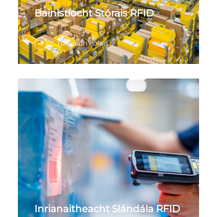
Bainistíocht Stórais RFID
RFID (Raidio Chearnóg Aitheantais),
Tuilleadh eolais
aithnítear go coitianta mar "bradán
leictreonach", é sin teicneolaíocht
idirnáisiúnta aitheantais uathuigheach.
Tosaíonn sé i bhfadhbhanna aitheantais
obairchumhachtacha trí shígnála raidio
a úsáid chun sonraí córasacha a aithint
go huathoibríoch gan aon chainteoir
inscne a thabhairt isteach agus is ionann
sin le barra códach de chineál rudaí. Tá
na hathruithe seo againn: forbairt den
chineál seo, forbairt den chineál seo,
forbairt den chineál seo.
Inrianaitheacht Slándála RFID