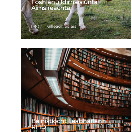
Foshlánú Idirnáisiúnta
Aimsireachta
Rudaí na N-iompósta Bheartasail
Tuilleadh eolais
Chuimsigh ar faisnéis faoin feabhsuithe
fhréamhach. trasportáil. murtal agus
prósáil. stóráil. trasportáil agus díoltús
phríomh-bhutsanna do mhuintir chun
tuiscint ar na scándála is féidir go bhfuil i
gceist saor in aisce agus a bheith ag
glacadh leo ar an am.
Bainistíocht Leabharlann
RFID