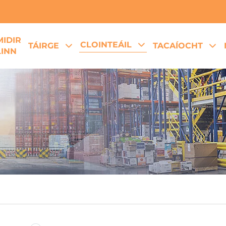
MIDIR
CLOINTEÁIL
TÁIRGE
TACAÍOCHT
LINN