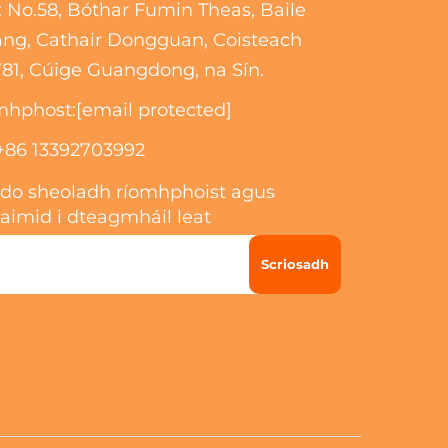
 No.58, Bóthar Fumin Theas, Baile
sa n-ghníomhacht, réad, méidiciún agus
ng, Cathair Dongguan, Coisteach
freisin i bhfreastal ar thionscnaim agus
81, Cúige Guangdong, na Sín.
logaistíochtaí. Cúpla nó sna háiteanna
sin, má tá tú ag lorg modh éasca do
mhphost:
[email protected]
chomhrac scóirí nó foshlán bun-scóire
+86 13392703992
nua iomlán, tá Xinye anseo!
 do sheoladh ríomhphoist agus
aimid i dteagmháil leat
Scriosadh