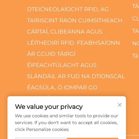
T
DTEICNEOLAÍOCHT RFID, AG
C
TAIRISCINT RAON CUIMSITHEACH
T
CÁRTAÍ, CLIBEANNA AGUS
LÉITHEOIRÍ RFID. FEABHSAÍONN
N
ÁR GCUID TÁIRGÍ
Tá
ÉIFEACHTÚLACHT AGUS
SLÁNDÁIL AR FUD NA DTIONSCAL
ÉAGSÚLA, Ó IOMPAR GO
MIONDÍOL.
We value your privacy
We use cookies and similar tools to provide our
services. If you don't want to accept all cookies,
click Personalize cookies.