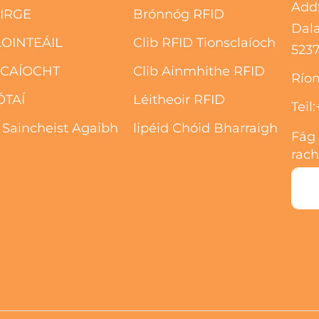
Add:
ÁIRGE
Brónnóg RFID
Dala
LOINTEÁIL
Clib RFID Tionsclaíoch
5237
ACAÍOCHT
Clib Ainmhithe RFID
Río
ÓTAÍ
Léitheoir RFID
Teil:
 Saincheist Agaibh
lipéid Chóid Bharraigh
Fág
rach