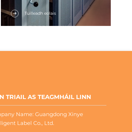
sheoladh as fhoirm iontach.
faigh, comhrac agus measúnú do scóirí
Tuilleadh eolais
go héasca agus cothrom le costas. Ag
breathnú ar chúnamha oibriúla agus ag
fógairt béilíocht nádúrtha tá sé ach
tosach amháin. Foshlán bun-scóire i
bhfeidhm le taganna RFID Xinye, a
chuireann i gcás dlúthphlé agus
cuideachta don domhan uile scóirí a
bhainistiú, a choiriú agus a rianú go
soiléir. Ní raibh aon rud chomh héasca
riamh ná cinntiú cinneadh straitéiseach
N TRIAIL AS TEAGMHÁIL LINN
bun-bainistíochta chun béilíocht gach lá
a fheabhsú. Úsáidtear na n-riail Xinye as
ucht gach réimsí ó bainistíocht scóirí IT
pany Name: Guangdong Xinye
agus phríomhfheidhmeanna,
lligent Label Co., Ltd.
bainistíocht giardín sa ngréasaíocht agus