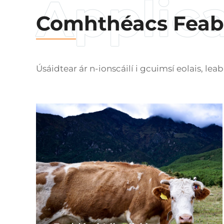
Comhthéacs Feab
Úsáidtear ár n-ionscáilí i gcuimsí eolais, leab