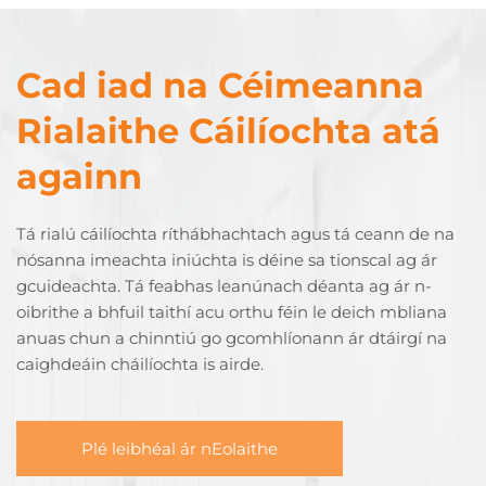
Cad iad na Céimeanna
Rialaithe Cáilíochta atá
againn
Tá rialú cáilíochta ríthábhachtach agus tá ceann de na
nósanna imeachta iniúchta is déine sa tionscal ag ár
gcuideachta. Tá feabhas leanúnach déanta ag ár n-
oibrithe a bhfuil taithí acu orthu féin le deich mbliana
anuas chun a chinntiú go gcomhlíonann ár dtáirgí na
caighdeáin cháilíochta is airde.
Plé leibhéal ár nEolaithe