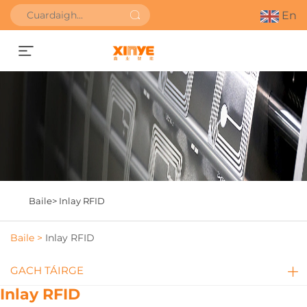
En
Faigh Ullmhaíocht
Baile>
Inlay RFID
Baile >
Inlay RFID
GACH TÁIRGE
Inlay RFID