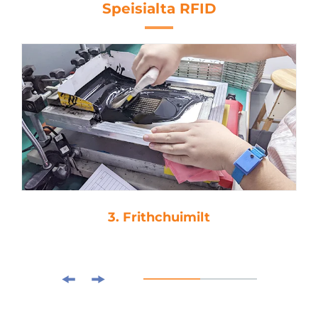
Speisialta RFID
3. Frithchuimilt