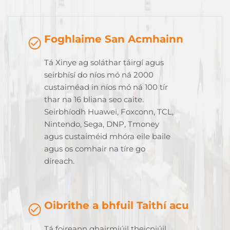
Foghlaime San Acmhainn
Tá Xinye ag soláthar táirgí agus
seirbhísí do níos mó ná 2000
custaiméad in níos mó ná 100 tír
thar na 16 bliana seo caite.
Seirbhíodh Huawei, Foxconn, TCL,
Nintendo, Sega, DNP, Tmoney
agus custaiméid mhóra eile baile
agus os comhair na tíre go
díreach.
Oibrithe a bhfuil Taithí acu
Tá foireann ghairmiúil theicniúil