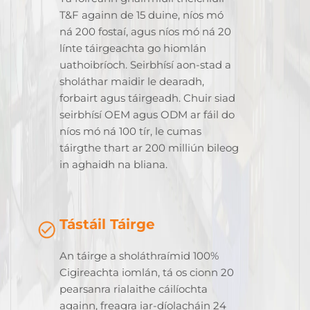
T&F againn de 15 duine, níos mó
ná 200 fostaí, agus níos mó ná 20
línte táirgeachta go hiomlán
uathoibríoch. Seirbhísí aon-stad a
sholáthar maidir le dearadh,
forbairt agus táirgeadh. Chuir siad
seirbhísí OEM agus ODM ar fáil do
níos mó ná 100 tír, le cumas
táirgthe thart ar 200 milliún bileog
in aghaidh na bliana.
Tástáil Táirge
An táirge a sholáthraímid 100%
Cigireachta iomlán, tá os cionn 20
pearsanra rialaithe cáilíochta
againn, freagra iar-díolacháin 24