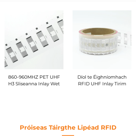
860-960MHZ PET UHF
Díol te Éighníomhach
H3 Sliseanna Inlay Wet
RFID UHF Inlay Tirim
RFID UHF Inlay Clib
saincheaptha Le
Greamán Saincheaptha
Eachtrannach H3 le
haghaidh bainistíochta
fardail
Próiseas Táirgthe Lipéad RFID