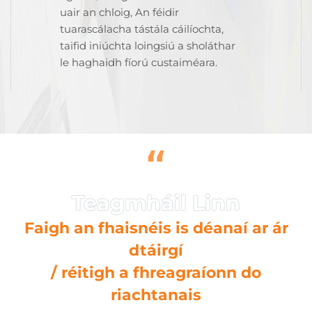
uair an chloig, An féidir
tuarascálacha tástála cáilíochta,
taifid iniúchta loingsiú a sholáthar
le haghaidh fíorú custaiméara.
“
Faigh an fhaisnéis is déanaí ar ár
dtáirgí
/ réitigh a fhreagraíonn do
riachtanais