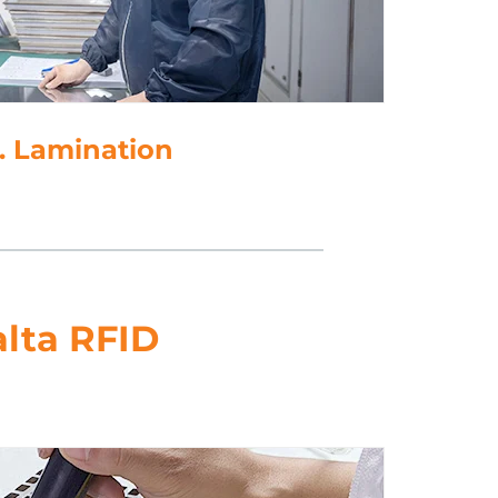
5. Punching
alta RFID