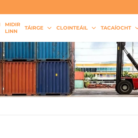
H
MIDIR
TÁIRGE
CLOINTEÁIL
TACAÍOCHT
LINN