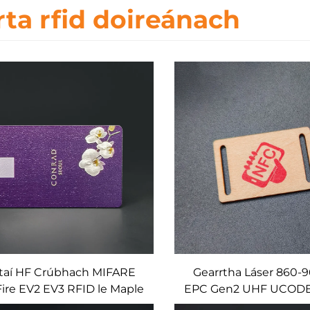
rta rfid doireánach
taí HF Crúbhach MIFARE
Gearrtha Láser 860
ire EV2 EV3 RFID le Maple
EPC Gen2 UHF UCODE 
mboo Beech Ash Cherry
Crúbhach RFID N