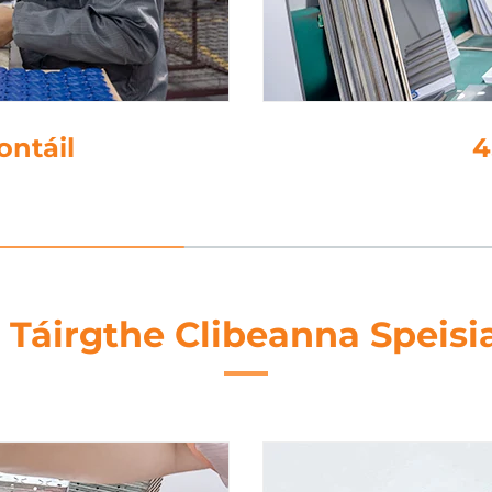
on
 Táirgthe Clibeanna Speisi