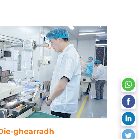
Próiseáil Sonraí