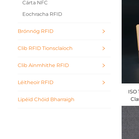
Cárta NFC
B
Eochracha RFID
Brónnóg RFID
Clib RFID Tionsclaíoch
Clib Ainmhithe RFID
Léitheoir RFID
ISO
Cla
Lipéid Chóid Bharraigh
c
Ghn