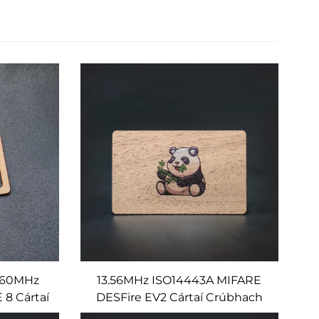
-960MHz
13.56MHz ISO14443A MIFARE
8 Cártaí
DESFire EV2 Cártaí Crúbhach
eamh-
RFID Rialála Rochtana