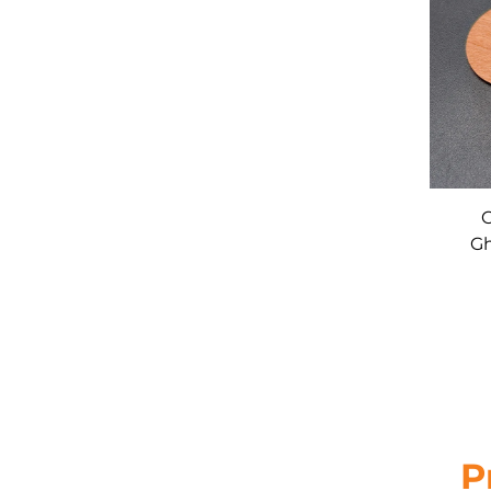
C
Gh
Waln
P