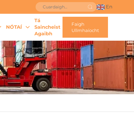
En
Tá
Faigh
NÓTAÍ
Saincheist
Ullmhaíocht
Agaibh