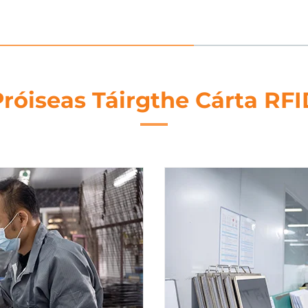
Próiseas Táirgthe Cárta RFI