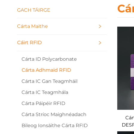
Cá
GACH TÁIRGE
Cárta Maithe
Cáirt RFID
Cárta ID Polycarbonate
Cárta Adhmaid RFID
Cárta IC Gan Teagmháil
Cárta IC Teagmhála
Cárta Páipéir RFID
Cárta Stríoc Maighnéadach
Cár
DESF
Bileog Ionsáithe Cárta RFID
Ba