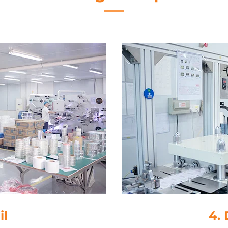
adh
5. 