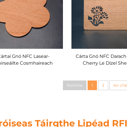
ártaí Gnó NFC Lasear-
Cárta Gnó NFC Darach
irseáilte Cosmhaireach
Cherry Le Dízel She
ut RFID 13.56MHz Feadóg
Déanamh Rudaí RFID
Tuillte
Roimhe
1
2
An ché
róiseas Táirgthe Lipéad RF