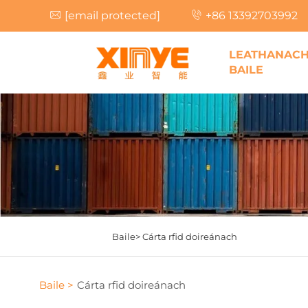
[email protected]
+86 13392703992
LEATHANAC
BAILE
Baile>
Cárta rfid doireánach
Baile >
Cárta rfid doireánach