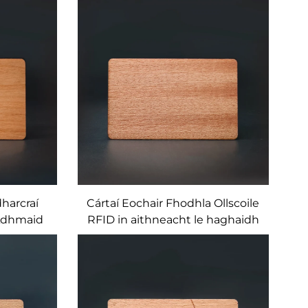
htacha
Íocaíochta Ardfheidearthachta
Custom
harcraí
Cártaí Eochair Fhodhla Ollscoile
Adhmaid
RFID in aithneacht le haghaidh
he do
úsáide gnó, Fuascailte 13.56MHz
ibre do
Feidhm UTLC 17PF 50PF Chip
irgnimh