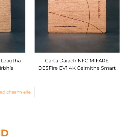
 Leagtha
Cárta Darach NFC MIFARE
irbhís
DESFire EV1 4K Céimithe Smart
 Darach
Cosmhaireach
ad cheann eile
ID