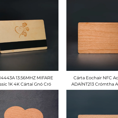
lack Walnut Sapele Oak
theipthe Fadhbhac
Custom
 14443A 13.56MHZ MIFARE
Cárta Eochair NFC Ad
ssic 1K 4K Cártaí Gnó Cró
ADAÍNT213 Crómtha 
árta cró Blank RFID do
Bambas Inbhuanait
íomhaíochtaí Dídeanach
Rochaist Eochracha O
Thógál Buitíc nó Fo