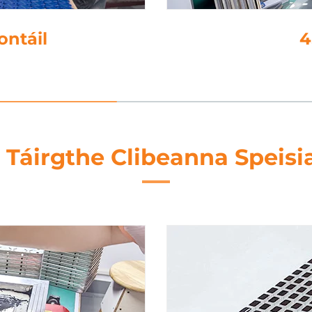
on
 Táirgthe Clibeanna Speisi