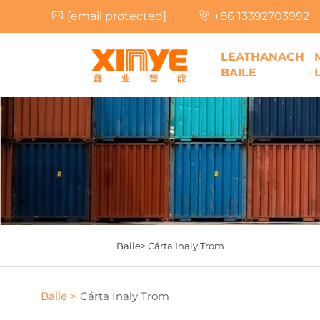
[email protected]
+86 13392703992
LEATHANACH
BAILE
Baile>
Cárta Inaly Trom
Baile >
Cárta Inaly Trom