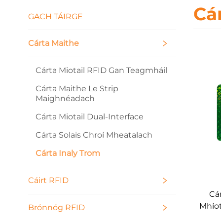
Cá
GACH TÁIRGE
Cárta Maithe
Cárta Miotail RFID Gan Teagmháil
Cárta Maithe Le Strip
Maighnéadach
Cárta Miotail Dual-Interface
Cárta Solais Chroí Mheatalach
Cárta Inaly Trom
Cáirt RFID
Cá
Mhíot
Brónnóg RFID
dá t