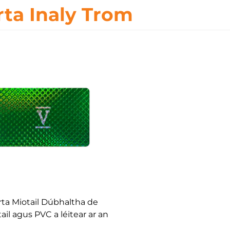
rta Inaly Trom
rta Miotail Dúbhaltha de
ail agus PVC a léitear ar an
haobh, Cárta RFID le Inlay