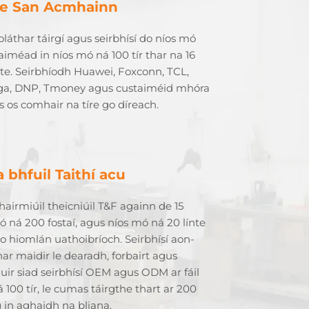
e San Acmhainn
oláthar táirgí agus seirbhísí do níos mó
iméad in níos mó ná 100 tír thar na 16
ite. Seirbhíodh Huawei, Foxconn, TCL,
ga, DNP, Tmoney agus custaiméid mhóra
us os comhair na tíre go díreach.
a bhfuil Taithí acu
hairmiúil theicniúil T&F againn de 15
ó ná 200 fostaí, agus níos mó ná 20 línte
o hiomlán uathoibríoch. Seirbhísí aon-
har maidir le dearadh, forbairt agus
uir siad seirbhísí OEM agus ODM ar fáil
 100 tír, le cumas táirgthe thart ar 200
g in aghaidh na bliana.