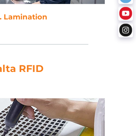
5. Punching
alta RFID