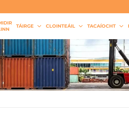
MIDIR
TÁIRGE
CLOINTEÁIL
TACAÍOCHT
LINN