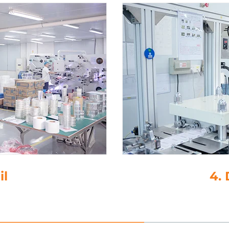
adh
5. 