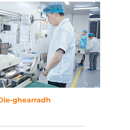
Próiseáil Sonraí