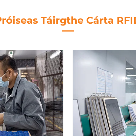
Próiseas Táirgthe Cárta RFI