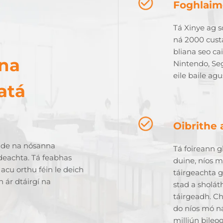
Foghlaim
Tá Xinye ag s
ná 2000 custa
bliana seo ca
na
Nintendo, Se
eile baile ag
atá
Oibrithe 
n de na nósanna
Tá foireann g
ideachta. Tá feabhas
duine, níos m
 acu orthu féin le deich
táirgeachta g
ár dtáirgí na
stad a sholát
táirgeadh. Ch
do níos mó ná
milliún bileo