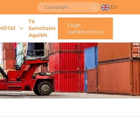
En
Tá
Faigh
NÓTAÍ
Saincheist
Uathbhreithniú
Agaibh