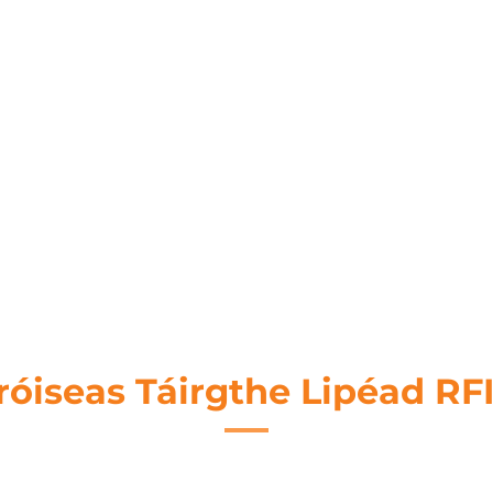
Trom
róiseas Táirgthe Lipéad RF