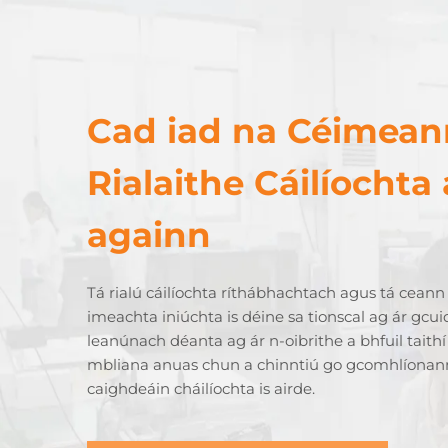
Cad iad na Céimean
Rialaithe Cáilíochta 
againn
Tá rialú cáilíochta ríthábhachtach agus tá cean
imeachta iniúchta is déine sa tionscal ag ár gcu
leanúnach déanta ag ár n-oibrithe a bhfuil taithí
mbliana anuas chun a chinntiú go gcomhlíonann 
caighdeáin cháilíochta is airde.