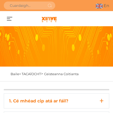
En
Faigh Uathbhreithniú
>
Baile>
TACAÍOCHT
Ceisteanna Coitianta
1. Cé mhéad cip atá ar fáil?