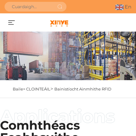
En
Faigh Uathbhreithniú
>
Baile>
CLOINTEÁIL
Bainistíocht Ainmhithe RFID
Comhthéacs