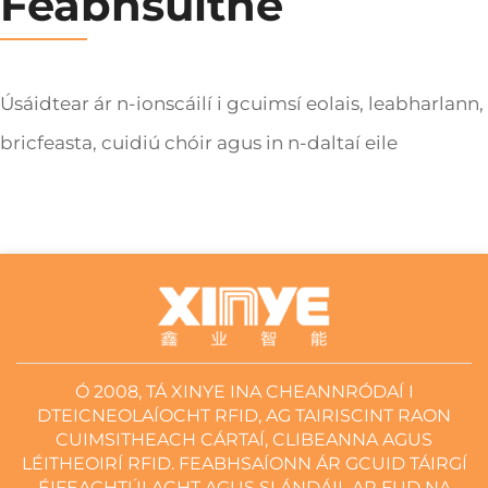
Feabhsuithe
Úsáidtear ár n-ionscáilí i gcuimsí eolais, leabharlann,
bricfeasta, cuidiú chóir agus in n-daltaí eile
Ó 2008, TÁ XINYE INA CHEANNRÓDAÍ I
DTEICNEOLAÍOCHT RFID, AG TAIRISCINT RAON
CUIMSITHEACH CÁRTAÍ, CLIBEANNA AGUS
LÉITHEOIRÍ RFID. FEABHSAÍONN ÁR GCUID TÁIRGÍ
ÉIFEACHTÚLACHT AGUS SLÁNDÁIL AR FUD NA