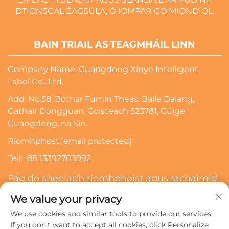
DTIONSCAL ÉAGSÚLA, Ó IOMPAR GO MIONDÍOL.
BAIN TRIAIL AS TEAGMHÁIL LINN
Company Name: Guangdong Xinye Intelligent
Label Co., Ltd.
Add: No.58, Bóthar Fumin Theas, Baile Dalang,
Cathair Dongguan, Coisteach 523781, Cúige
Guangdong, na Sín.
Ríomhphost:
[email protected]
Teil:
+86 13392703992
Fág do sheoladh ríomhphoist agus rachaimid
i dteagmháil leat
We value your privacy
We use cookies and similar tools to provide our services.
Scriosadh
If you don't want to accept all cookies, click Personalize