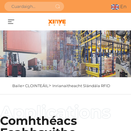
En
Faigh Uathbhreithniú
>
Baile>
CLOINTEÁIL
Inrianaitheacht Slándála RFID
Comhthéacs