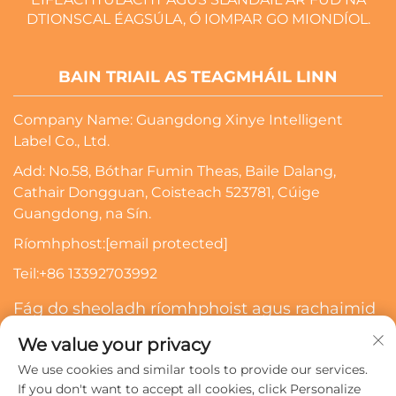
DTIONSCAL ÉAGSÚLA, Ó IOMPAR GO MIONDÍOL.
BAIN TRIAIL AS TEAGMHÁIL LINN
Company Name: Guangdong Xinye Intelligent
Label Co., Ltd.
Add: No.58, Bóthar Fumin Theas, Baile Dalang,
Cathair Dongguan, Coisteach 523781, Cúige
Guangdong, na Sín.
Ríomhphost:
[email protected]
Teil:
+86 13392703992
Fág do sheoladh ríomhphoist agus rachaimid
i dteagmháil leat
We value your privacy
We use cookies and similar tools to provide our services.
Scriosadh
If you don't want to accept all cookies, click Personalize