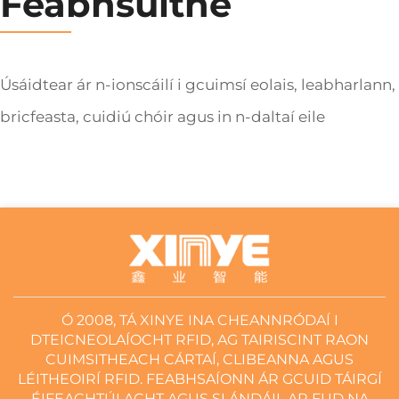
Feabhsuithe
Úsáidtear ár n-ionscáilí i gcuimsí eolais, leabharlann,
bricfeasta, cuidiú chóir agus in n-daltaí eile
Ó 2008, TÁ XINYE INA CHEANNRÓDAÍ I
DTEICNEOLAÍOCHT RFID, AG TAIRISCINT RAON
CUIMSITHEACH CÁRTAÍ, CLIBEANNA AGUS
LÉITHEOIRÍ RFID. FEABHSAÍONN ÁR GCUID TÁIRGÍ
ÉIFEACHTÚLACHT AGUS SLÁNDÁIL AR FUD NA