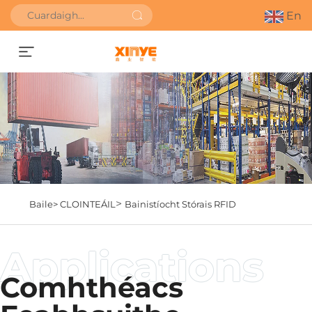
En
Faigh Uathbhreithniú
>
Baile>
CLOINTEÁIL
Bainistíocht Stórais RFID
Comhthéacs