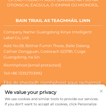
DTIONSCAL ÉAGSÚLA, Ó IOMPAR GO MIONDÍOL.
BAIN TRIAIL AS TEAGMHÁIL LINN
Company Name: Guangdong Xinye Intelligent
Label Co., Ltd.
Add: No.58, Bóthar Fumin Theas, Baile Dalang,
Cathair Dongguan, Coisteach 523781, Cúige
Guangdong, na Sín.
Ríomhphost:
[email protected]
Teil:
+86 13392703992
Fág do sheoladh ríomhphoist agus rachaimid
i dteagmháil leat
We value your privacy
We use cookies and similar tools to provide our services.
Scriosadh
If you don't want to accept all cookies, click Personalize