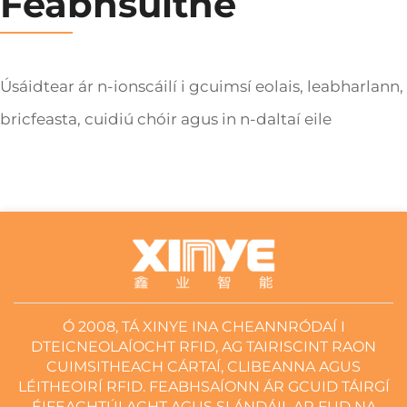
Feabhsuithe
Úsáidtear ár n-ionscáilí i gcuimsí eolais, leabharlann,
bricfeasta, cuidiú chóir agus in n-daltaí eile
Ó 2008, TÁ XINYE INA CHEANNRÓDAÍ I
DTEICNEOLAÍOCHT RFID, AG TAIRISCINT RAON
CUIMSITHEACH CÁRTAÍ, CLIBEANNA AGUS
LÉITHEOIRÍ RFID. FEABHSAÍONN ÁR GCUID TÁIRGÍ
ÉIFEACHTÚLACHT AGUS SLÁNDÁIL AR FUD NA