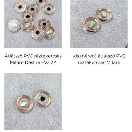
Átlátszó PVC réztekercses
Kis méretű átlátszó PVC
Mifare Desfire EV3 2K
réztekercses Mifare
RFID token címke, kerek
Desfire EV3 2K RFID
korongcímke