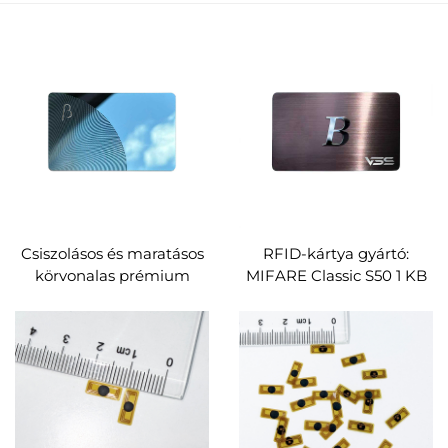
Csiszolásos és maratásos
RFID-kártya gyártó:
körvonalas prémium
MIFARE Classic S50 1 KB
RFID NFC fémműanyag
RFID fémműanyag
kártyák, OEM egyedi
kártyák, egyedi OEM
gyártás, egyoldalas RF-
olvasásra alkalmas