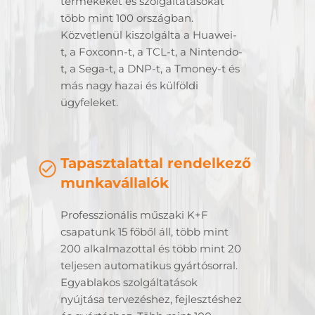
termékeket és szolgáltatásokat
több mint 100 országban.
Közvetlenül kiszolgálta a Huawei-
t, a Foxconn-t, a TCL-t, a Nintendo-
t, a Sega-t, a DNP-t, a Tmoney-t és
más nagy hazai és külföldi
ügyfeleket.
Tapasztalattal rendelkező
munkavállalók
Professzionális műszaki K+F
csapatunk 15 főből áll, több mint
200 alkalmazottal és több mint 20
teljesen automatikus gyártósorral.
Egyablakos szolgáltatások
nyújtása tervezéshez, fejlesztéshez