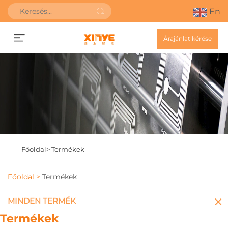
En
Árajánlat kérése
Főoldal>
Termékek
Főoldal >
Termékek
MINDEN TERMÉK
Termékek