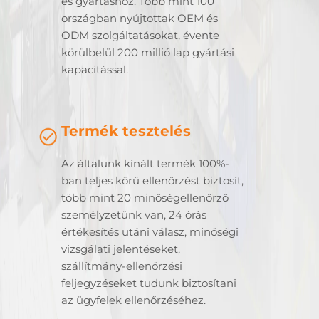
és gyártáshoz. Több mint 100
országban nyújtottak OEM és
ODM szolgáltatásokat, évente
körülbelül 200 millió lap gyártási
kapacitással.
Termék tesztelés
Az általunk kínált termék 100%-
ban teljes körű ellenőrzést biztosít,
több mint 20 minőségellenőrző
személyzetünk van, 24 órás
értékesítés utáni válasz, minőségi
vizsgálati jelentéseket,
szállítmány-ellenőrzési
feljegyzéseket tudunk biztosítani
az ügyfelek ellenőrzéséhez.