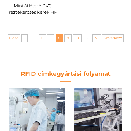
Mini átlátszó PVC
réztekercses kerek HF
ISO14443A Mifare Desfire
EV3 2K RFID érmecímke
...
...
Előző
1
6
7
8
9
10
51
Következő
RFID címkegyártási folyamat