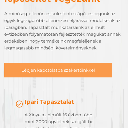
A minőség-ellenőrzés kulcsfontosságú, és cégünk az
egyik legszigorúbb ellenőrzési eljárással rendelkezik az
iparágban. Tapasztalt munkatársaink az elmúlt
évtizedben folyamatosan fejlesztették magukat annak
érdekében, hogy termékeink megfeleljenek a
legmagasabb minőségi követelményeknek.
Lépjen kapcsolatba szakértőinkkel
Ipari Tapasztalat
A Xinye az elmúlt 16 évben több
mint 2000 ügyfélnek szolgált be