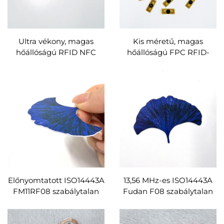
Ultra vékony, magas
Kis méretű, magas
hőállóságú RFID NFC
hőállóságú FPC RFID-
FPC kis címkék okos
címkék, fémfelületre
karkötőkhöz és
alkalmazható FPC NFC-
játékokhoz
címkék, egyedi gyártás
Előnyomtatott ISO14443A
13,56 MHz-es ISO14443A
FM11RF08 szabálytalan
Fudan F08 szabálytalan
PVC RFID-kártyák, egyedi
PVC RFID-kártyák, egyedi
kivitel
kivitel