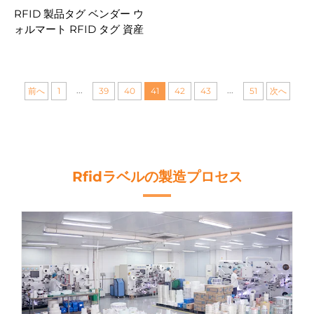
RFID 製品タグ ベンダー ウ
ォルマート RFID タグ 資産
管理 UID 在庫追跡用 RFID
タグ
...
...
前へ
1
39
40
41
42
43
51
次へ
Rfidラベルの製造プロセス