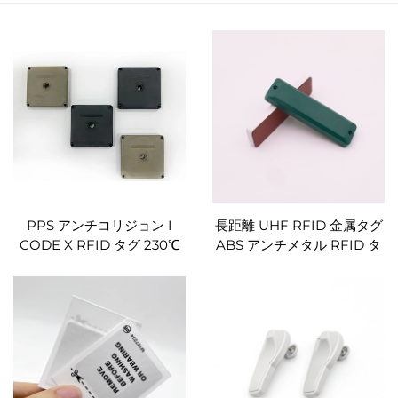
PPS アンチコリジョン I
長距離 UHF RFID 金属タグ
CODE X RFID タグ 230℃
ABS アンチメタル RFID タ
高温耐性 屋外用ラベル
グ Monza R6 902-928mhz
RFID タグ