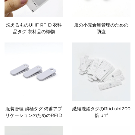
洗えるものUHF RFID 衣料
服の小売倉庫管理のための
品タグ 衣料品の織物
防盗
服装管理 消極タグ 備蓄アプ
繊維洗濯タグのRfid uhf200
リケーションのためのRFID
倍 uhf
クリップタグ