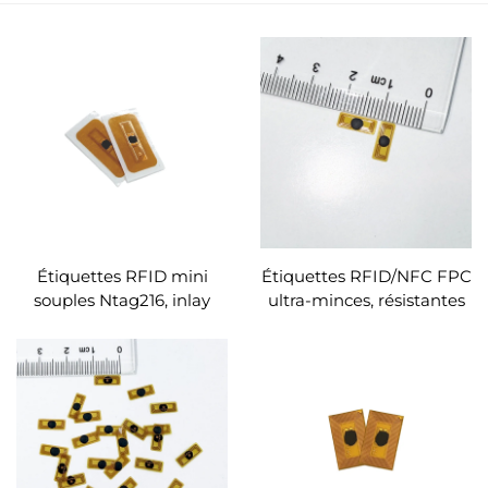
Étiquettes RFID mini
Étiquettes RFID/NFC FPC
souples Ntag216, inlay
ultra-minces, résistantes
FPC, étiquettes RFID
aux hautes températures,
personnalisées
petites dimensions,
destinées aux bracelets
intelligents et aux jouets