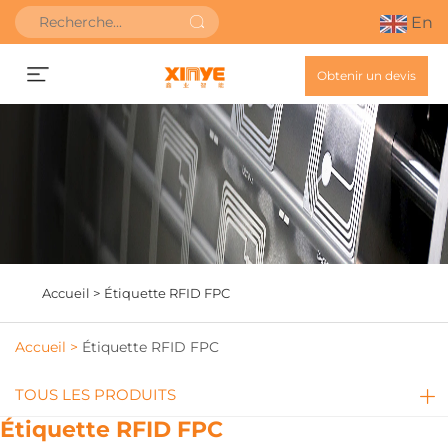
En
Obtenir un devis
Accueil >
Étiquette RFID FPC
Accueil >
Étiquette RFID FPC
TOUS LES PRODUITS
Étiquette RFID FPC