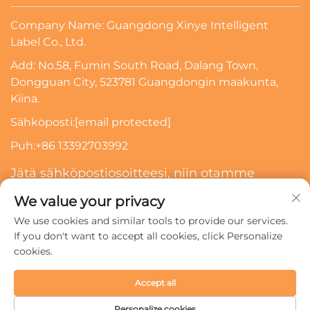
Company Name: Guangdong Xinye Intelligent
Label Co., Ltd.
Add: No.58, Fumin South Road, Dalang Town,
Dongguan City, 523781 Guangdongin maakunta,
Kiina.
Sähköposti:
[email protected]
Puh:
+86 13392703992
Jätä sähköpostiosoitteesi, niin otamme
sinuun yhteyttä
We value your privacy
We use cookies and similar tools to provide our services.
Tilaa
If you don't want to accept all cookies, click Personalize
cookies.
Copyright © 2024 Guangdong Xinye Intelligent Label Co.,
Accept all
Ltd. Kaikki oikeudet pidätetään.
Tietosuojakäytäntö
Personalize cookies