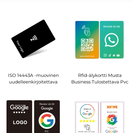
ISO 14443A -muovinen
Rfid-älykortti Musta
uudelleenkirjoitettava
Business Tulostettava Pvc
NFC-kortti, mallit
Nfc-kortti Ntag213
Ntag213, Ntag215 ja
Ntag215 Ntag216
Ntag216, taajuus 13,56
Whatsapp Google Review
MHz, OEM,
Nfc-kortit
mukautettavissa, tyhjä
musta PVC-kortti