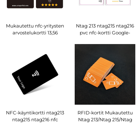
Mukautettu nfc-yritysten
Ntag 213 ntag215 ntag216
arvostelukortti 13,56
pvc nfc-kortti Google-
MHz:n RFID-kortti
arvostelu
NFC-käyntikortti ntag213
RFID-kortit Mukautettu
ntag215 ntag216 nfc
Ntag 213/Ntag 215/Ntag
puinen kortti räätälöity
216 Chip13.56MHz Mini
NFC Card LOGO