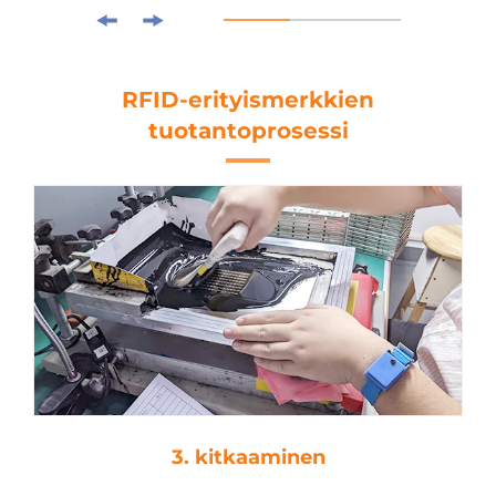
RFID-erityismerkkien
tuotantoprosessi
3. kitkaaminen