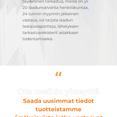
täydellinen tarkastus, meillä on yli
20 laadunvalvonta henkilökuntaa,
24 tunnin myynnin jälkeinen
vastaus, voi tarjota laadun
testausraportteja, lähetyksen
tarkastusrekisterit asiakkaan
todentamiseksi.
“
Saada uusimmat tiedot
tuotteistamme