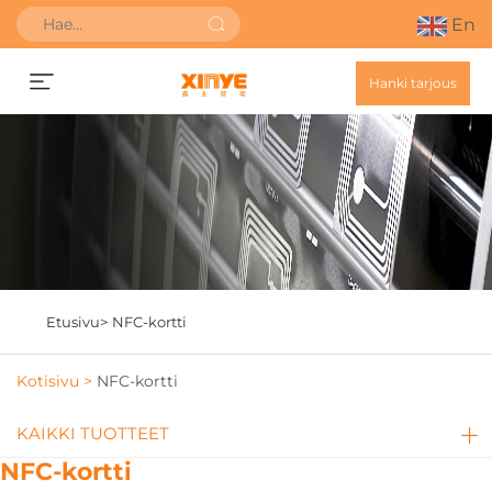
En
Hanki tarjous
Etusivu>
NFC-kortti
Kotisivu >
NFC-kortti
KAIKKI TUOTTEET
NFC-kortti