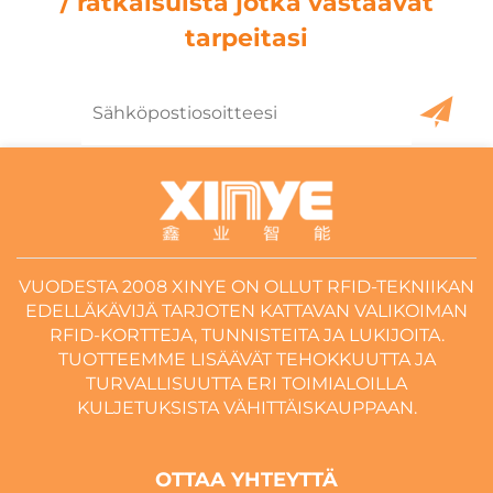
/ ratkaisuista jotka vastaavat
tarpeitasi
VUODESTA 2008 XINYE ON OLLUT RFID-TEKNIIKAN
EDELLÄKÄVIJÄ TARJOTEN KATTAVAN VALIKOIMAN
RFID-KORTTEJA, TUNNISTEITA JA LUKIJOITA.
TUOTTEEMME LISÄÄVÄT TEHOKKUUTTA JA
TURVALLISUUTTA ERI TOIMIALOILLA
KULJETUKSISTA VÄHITTÄISKAUPPAAN.
OTTAA YHTEYTTÄ