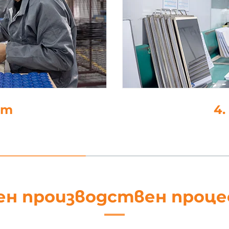
не
5
ен производствен проц