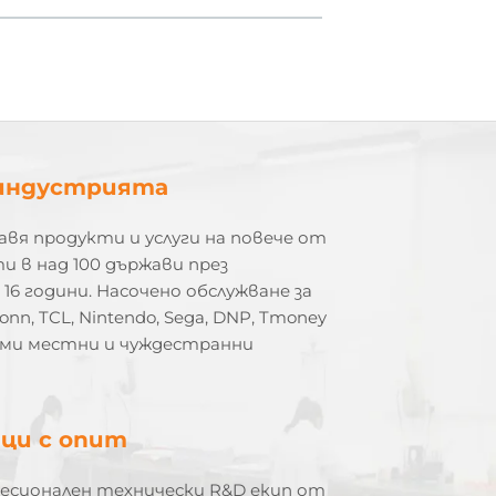
индустрията
вя продукти и услуги на повече от
и в над 100 държави през
16 години. Насочено обслужване за
onn, TCL, Nintendo, Sega, DNP, Tmoney
леми местни и чуждестранни
ци с опит
есионален технически R&D екип от