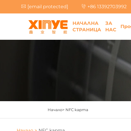
[email protected]
+86 13392703992
НАЧАЛНА
ЗА
Про
СТРАНИЦА
НАС
Начало>
NFC карта
Начало >
NFC карта