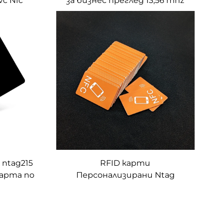
c Nfc
за бизнес преглед 13,56 mhz
ag215
rfid карта
Google
рти
 ntag215
RFID карти
карта по
Персонализирани Ntag
213/Ntag 215/Ntag 216 Чип
13.56MHz мини NFC карта
ЛОГО за печат