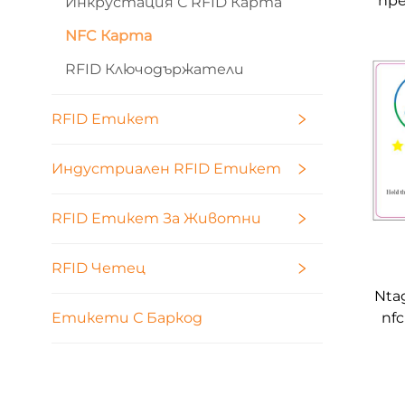
пр
Инкрустация С RFID Карта
Ntag2
NFC Карта
MHz,
пр
RFID Ключодържатели
RFID Етикет
Индустриален RFID Етикет
RFID Етикет За Животни
RFID Четец
Ntag
nf
Етикети С Баркод