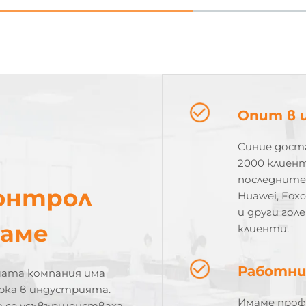
Опит в 
Синие доста
2000 клиент
последните 
контрол
Huawei, Foxc
и други го
маме
клиенти.
Работни
шата компания има
рка в индустрията.
Имаме проф
 се усъвършенстваха