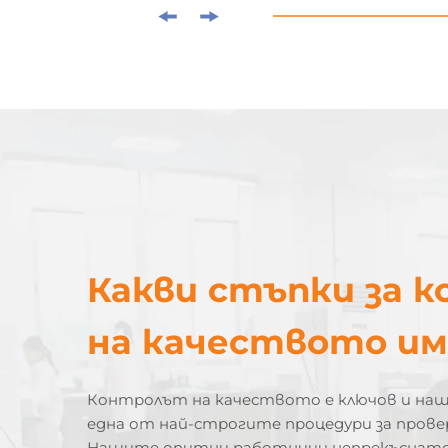
Какви стъпки за 
на качеството и
Контролът на качеството е ключов и на
една от най-строгите процедури за прове
Нашите опитни работници непрекъснато