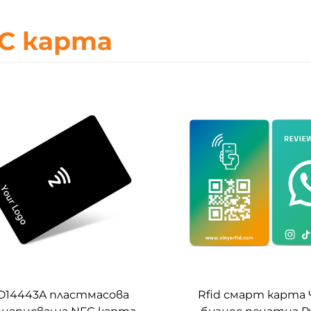
C карта
O14443A пластмасова
Rfid смарт карта