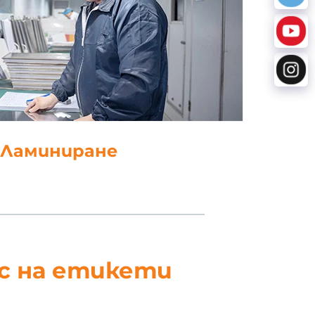
. Щанцоване
ес на етикети