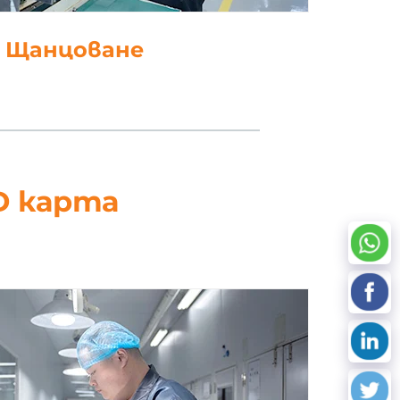
работка на данни
D карта