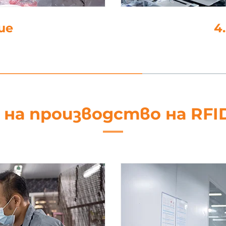
не
5. Об
 на производство на RFI