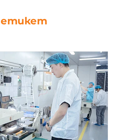
D етикет