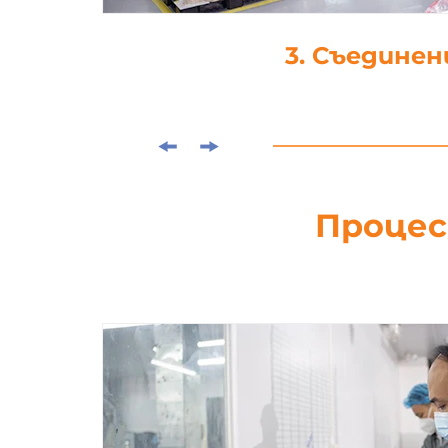
4. Щанцова
Процес