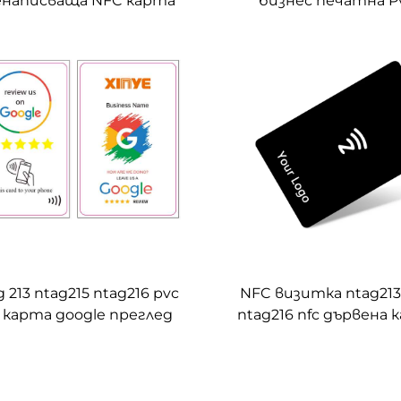
енаписваща NFC карта
бизнес печатна Pv
13, Ntag215, Ntag216, 13,56
карта Ntag213 Nt
 OEM, персонализирана,
Ntag216 Whatsapp 
азна, черна PVC карта
преглед Nfc ка
 213 ntag215 ntag216 pvc
NFC визитка ntag213
c карта google преглед
ntag216 nfc дървена 
поръчка