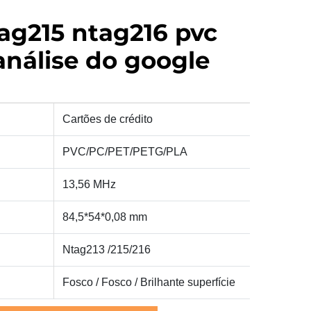
ag215 ntag216 pvc
análise do google
Cartões de crédito
PVC/PC/PET/PETG/PLA
13,56 MHz
84,5*54*0,08 mm
Ntag213 /215/216
Fosco / Fosco / Brilhante
superfície