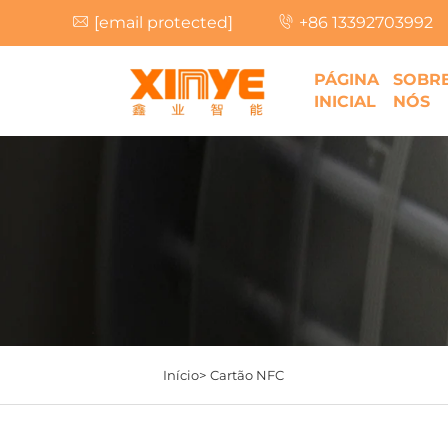
[email protected]
+86 13392703992
PÁGINA
SOBR
INICIAL
NÓS
Início>
Cartão NFC